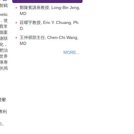
學部
鄭隆賓講座教授, Long-Bin Jeng,
智銘
MD
tic
莊曜宇教授, Eric Y. Chuang, Ph.
徵，使
D.
能異常
個案
王仲祺部主任, Chen-Chi Wang,
謝狀
MD
化，
MORE...
靶治
世界
隊專
的局
憂鬱
 專利
力。