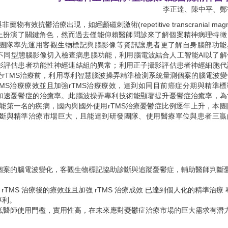
李正達科主任團隊/臺北榮民總醫院精神醫
李正達、陳中平、鄭
鬱治療出現，如經顱磁刺激術(repetitive transcranial magne
在憂鬱症病因上扮演了關鍵角色，然而過去僅能仰賴醫師問診來了解個案精神病理特
患者。 本團隊率先運用客觀生物標記與腦影像等資訊讓患者更了解自身腦部功
不同型態腦影像切入檢查病患腦功能，利用腦電波結合人工智能AI以了解
影評估患者功能性神經連結組的異常；利用正子攝影評估患者神經細胞代
rTMS治療前，利用專利智慧腦波操弄精準檢測系統量測個案的腦電波變
TMS治療療效並且加強rTMS治療療效，達到如同目前癌症分期與精準標
加速憂鬱症的治癒率。此腦波操弄專利技術能顯著提升憂鬱症治癒率，為
能第一名的疾病，國內與國外使用rTMS治療憂鬱症比例逐年上升，本團
斷與精準治療市場巨大，且能達到研發團隊、使用醫療單位與患者三贏
測個案的腦電波變化，客觀生物標記協助診斷與追蹤憂鬱症，輔助醫師判斷
 rTMS 治療後的療效並且加強 rTMS 治療成效 已達到個人化的精準治療
專利。
降低醫師使用門檻，實用性高，在未來應對憂鬱症治療市場的巨大需求有潛