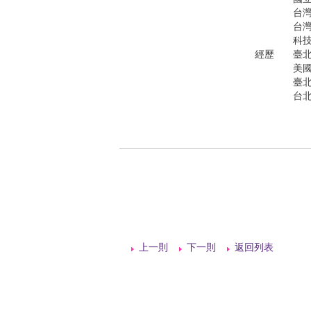
國
台灣
台
科
經歷
臺
美
臺
台
上一則
下一則
返回列表