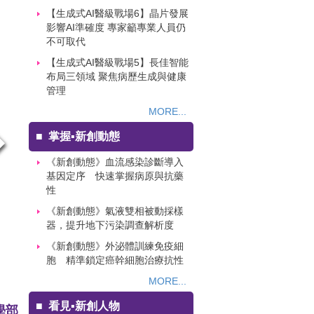
【生成式AI醫級戰場6】晶片發展
影響AI準確度 專家籲專業人員仍
不可取代
【生成式AI醫級戰場5】長佳智能
布局三領域 聚焦病歷生成與健康
管理
MORE...
■
掌握▪新創動態
《新創動態》血流感染診斷導入
基因定序 快速掌握病原與抗藥
性
《新創動態》氣液雙相被動採樣
器，提升地下污染調查解析度
《新創動態》外泌體訓練免疫細
胞 精準鎖定癌幹細胞治療抗性
MORE...
■
看見▪新創人物