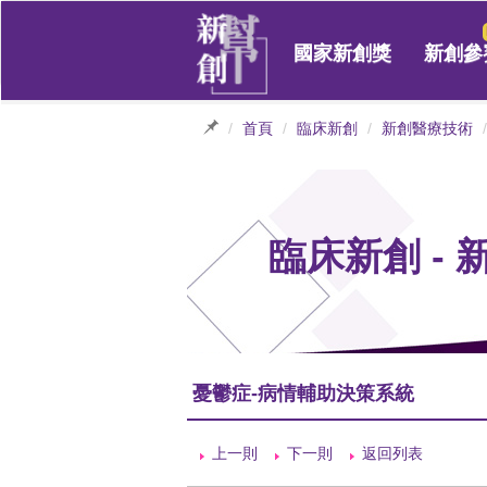
國家新創獎
新創參
首頁
臨床新創
新創醫療技術
臨床新創 -
憂鬱症-病情輔助決策系統
上一則
下一則
返回列表