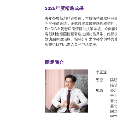
2025年度精進成果
去年榮獲新創精進獎後，本技術持續取得關鍵
召開作價會議，正式簽署專屬技轉授權契約，成功完
PreDIC® 憂鬱症病情輔助決策系統」介
客觀判定頑固性憂鬱症之腦功能異常。此新
對應腦刺激治療。相關分析之準確率與特異度均
析技術目前已進入專利申請階段。
團隊簡介
李正達
學歷
陽
陽
現職
臺
臺
臺
臺
國立