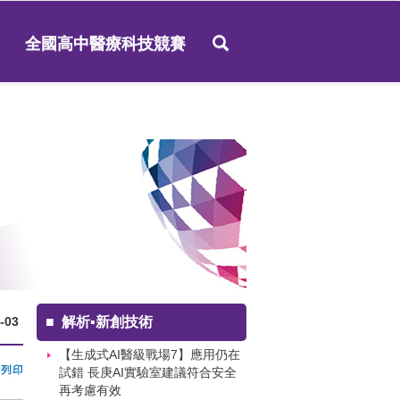
全國高中醫療科技競賽
-03
■
解析▪新創技術
【生成式AI醫級戰場7】應用仍在
試錯 長庚AI實驗室建議符合安全
再考慮有效