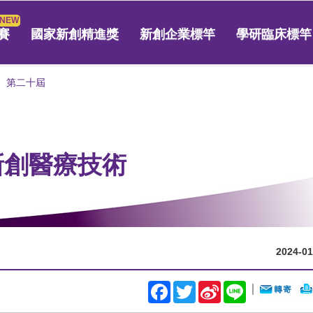
賽
國家新創精進獎
新創企業標竿
學研臨床標竿
第二十屆
 新創醫療技術
2024-01
Facebook
Twitter
Sina
Line
｜
Weibo