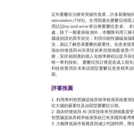
近年憂鬱症治療有突破性進展，許多新藥物與非藥物有效抗
stimulation,rTMS)。生理因素
用試誤try-and-error來治療憂鬱症
處，除了一般量表檢測外，本團隊利用三種
腦波頻譜的異常狀況；利用功能性腦磁振攝
況，藉以了解患者憂鬱的嚴重性。在患者接受
藉由特徵值與AI演算技術來預測個案接受r
療，安排相因應的個人化精準療程以提升與
唯一專利技術。 憂鬱症預計將是造成人類失
利技術應用於未來頑固型憂鬱症患者精準診
面。
評審推薦
1. 利用專利智慧腦波操弄精準檢測系統量
症大腦的嚴重性及頑固型憂鬱症分期。
2. 藉由特徵值與 AI 演算技術來預測個案接受
智慧腦波操弄精準檢測系統已有美國與臺灣
3. 大幅降低操作複雜度與減少判讀時間，