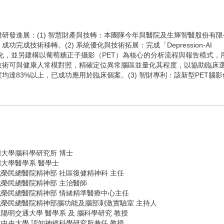
研發進展：(1) 智慧財產與技轉：本團隊今年與醫院及生輝智醫股份有限
成技術移轉。(2) 系統優化與技術拓展：完成「Depression-AI
面優化，並另建構以葡萄糖正子攝影（PET）為核心的分析流程與報告模式，
技術可與健康人常模對照，精確定位異常腦區並量化其程度，以協助臨床
達83%以上，已成功應用於臨床個案。(3) 智財專利：該新型PET腦影
明大學腦科學研究所 博士
明大學醫學系 醫學士
北榮民總醫院精神部 社區復健精神科 主任
北榮民總醫院精神部 主治醫師
北榮民總醫院精神部 情緒精準醫療中心主任
北榮民總醫院精神部腦功能及腦部刺激實驗室 主持人
陽明交通大學 醫學系 及 腦科學研究 教授