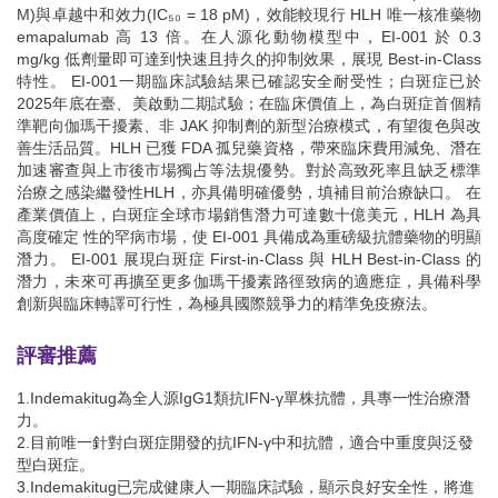
M)與卓越中和效力(IC₅₀ = 18 pM)，效能較現行 HLH 唯一核准藥物
emapalumab 高 13 倍。在人源化動物模型中，EI-001 於 0.3
mg/kg 低劑量即可達到快速且持久的抑制效果，展現 Best-in-Class
特性。 EI-001一期臨床試驗結果已確認安全耐受性；白斑症已於
2025年底在臺、美啟動二期試驗；在臨床價值上，為白斑症首個精
準靶向伽瑪干擾素、非 JAK 抑制劑的新型治療模式，有望復色與改
善生活品質。HLH 已獲 FDA 孤兒藥資格，帶來臨床費用減免、潛在
加速審查與上市後市場獨占等法規優勢。對於高致死率且缺乏標準
治療之感染繼發性HLH，亦具備明確優勢，填補目前治療缺口。 在
產業價值上，白斑症全球市場銷售潛力可達數十億美元，HLH 為具
高度確定 性的罕病市場，使 EI-001 具備成為重磅級抗體藥物的明顯
潛力。 EI-001 展現白斑症 First-in-Class 與 HLH Best-in-Class 的
潛力，未來可再擴至更多伽瑪干擾素路徑致病的適應症，具備科學
創新與臨床轉譯可行性，為極具國際競爭力的精準免疫療法。
評審推薦
1.Indemakitug為全人源IgG1類抗IFN-γ單株抗體，具專一性治療潛
力。
2.目前唯一針對白斑症開發的抗IFN-γ中和抗體，適合中重度與泛發
型白斑症。
3.Indemakitug已完成健康人一期臨床試驗，顯示良好安全性，將進