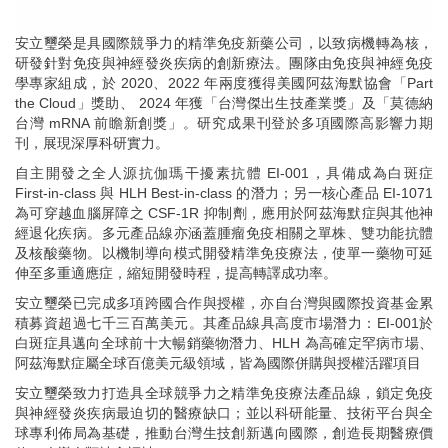
安立璽榮是具國際競爭力的精準免疫新藥公司，以致病機轉為核，
研發針對免疫與神經發炎疾病的創新療法。團隊由免疫與神經免疫
學專家組成，於 2020、2022 年兩度獲得美國阿茲海默協會「Part
the Cloud」獎助、 2024 年獲「台灣傑出生技產業獎」及「莫德納
台灣 mRNA 前瞻新創獎」。研究成果刊登於多項國際高影響力期
刊，展現深厚科研實力。
自主開發之全人源抗伽瑪干擾素抗體 EI-001，具備成為白斑症
First-in-class 與 HLH Best-in-class 的潛力；另一核心產品 EI-1071
為可穿越血腦屏障之 CSF-1R 抑制劑，應用於阿茲海默症與其他神
經退化疾病。多元產品線亦涵蓋腫瘤免疫相關之單株、雙功能抗體
及核酸藥物。以機制導向模式開發精準免疫療法，使單一藥物可延
伸至多重適應症，縮短開發時程，提高轉譯成功率。
安立璽榮已完成多項跨國合作與授權，亦自台灣與國際投資基金累
積募資超過七千三百萬美元。其產品線具高度市場潛力：EI-001於
白斑症具邁向全球前十大暢銷藥物潛力、HLH 為高確定罕病市場、
阿茲海默症屬全球百億美元級領域，皆為國際併購與授權活躍項目
安立璽榮致力打造具全球競爭力之精準免疫療法產品線，鎖定免疫
與神經發炎疾病最迫切的醫療缺口；並以科研能量、技術平台與全
球專利佈局為基礎，推動台灣生技創新邁向國際，創造長期醫療價