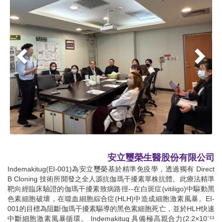
安立璽榮生醫股份有限公司
Indemakitug(EI-001)為安立璽榮基於精準免疫學，透過獨有 Direct
B Cloning 技術所開發之全人源抗伽瑪干擾素單株抗體。此療法精準
靶向經臨床驗證的伽瑪干擾素致病路徑--在白斑症(vitiligo)中驅動黑
色素細胞破壞，在噬血細胞綜合症(HLH)中造成細胞激素風暴。EI-
001的目標為阻斷伽瑪干擾素驅導的黑色素細胞死亡，並於HLH快速
中斷細胞激素風暴循環。 Indemakitug 具備極高親合力(2.2×10⁻¹¹