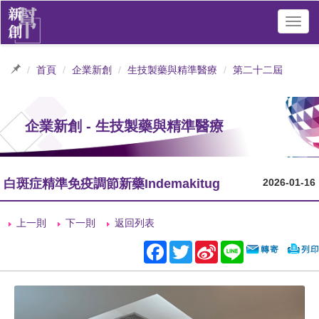
Toggl
navig
首頁
企業新創
生技製藥與精準醫療
第二十二屆
企業新創 - 生技製藥與精準醫療
白斑症精準免疫調節新藥Indemakitug
2026-01-16
上一則
下一則
返回列表
Facebook
Twitter
Sina
Line
Weibo