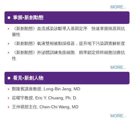
MORE...
■
掌握▪新創動態
《新創動態》血流感染診斷導入基因定序 快速掌握病原與抗
藥性
《新創動態》氣液雙相被動採樣器，提升地下污染調查解析度
《新創動態》外泌體訓練免疫細胞 精準鎖定癌幹細胞治療抗
性
MORE...
■
看見▪新創人物
鄭隆賓講座教授, Long-Bin Jeng, MD
莊曜宇教授, Eric Y. Chuang, Ph. D.
王仲祺部主任, Chen-Chi Wang, MD
MORE...