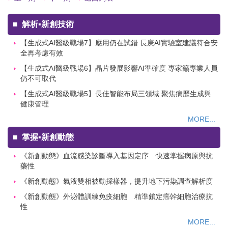
■
解析▪新創技術
【生成式AI醫級戰場7】應用仍在試錯 長庚AI實驗室建議符合安
全再考慮有效
【生成式AI醫級戰場6】晶片發展影響AI準確度 專家籲專業人員
仍不可取代
【生成式AI醫級戰場5】長佳智能布局三領域 聚焦病歷生成與
健康管理
MORE...
■
掌握▪新創動態
《新創動態》血流感染診斷導入基因定序 快速掌握病原與抗
藥性
《新創動態》氣液雙相被動採樣器，提升地下污染調查解析度
《新創動態》外泌體訓練免疫細胞 精準鎖定癌幹細胞治療抗
性
MORE...