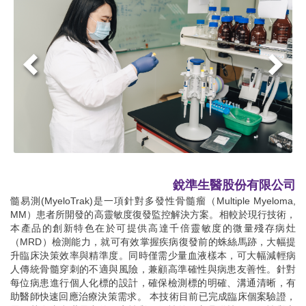
銳準生醫股份有限公司
髓易測(MyeloTrak)是一項針對多發性骨髓瘤（Multiple Myeloma,
MM）患者所開發的高靈敏度復發監控解決方案。相較於現行技術，
本產品的創新特色在於可提供高達千倍靈敏度的微量殘存病灶
（MRD）檢測能力，就可有效掌握疾病復發前的蛛絲馬跡，大幅提
升臨床決策效率與精準度。同時僅需少量血液樣本，可大幅減輕病
人傳統骨髓穿刺的不適與風險，兼顧高準確性與病患友善性。針對
每位病患進行個人化標的設計，確保檢測標的明確、溝通清晰，有
助醫師快速回應治療決策需求。 本技術目前已完成臨床個案驗證，