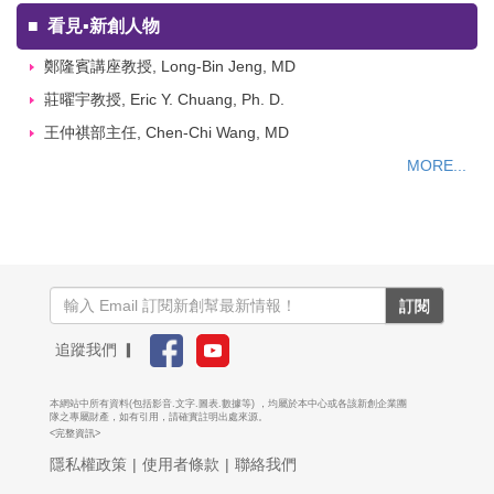
■
看見▪新創人物
鄭隆賓講座教授, Long-Bin Jeng, MD
莊曜宇教授, Eric Y. Chuang, Ph. D.
王仲祺部主任, Chen-Chi Wang, MD
MORE...
訂閱
追蹤我們 ▎
本網站中所有資料(包括影音.文字.圖表.數據等) ，均屬於本中心或各該新創企業團
隊之專屬財產，如有引用，請確實註明出處來源。
<完整資訊>
隱私權政策
|
使用者條款
|
聯絡我們