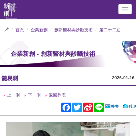
Toggl
navig
首頁
企業新創
創新醫材與診斷技術
第二十二屆
企業新創 - 創新醫材與診斷技術
髓易測
2026-01-16
上一則
下一則
返回列表
Facebook
Twitter
Sina
Line
Weibo