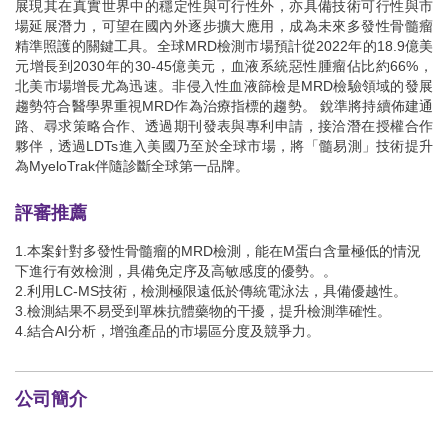
展現其在真實世界中的穩定性與可行性外，亦具備技術可行性與市
場延展潛力，可望在國內外逐步擴大應用，成為未來多發性骨髓瘤
精準照護的關鍵工具。全球MRD檢測市場預計從2022年的18.9億美
元增長到2030年的30-45億美元，血液系統惡性腫瘤佔比約66%，
北美市場增長尤為迅速。非侵入性血液篩檢是MRD檢驗領域的發展
趨勢符合醫學界重視MRD作為治療指標的趨勢。 銳準將持續佈建通
路、尋求策略合作、透過期刊發表與專利申請，接洽潛在授權合作
夥伴，透過LDTs進入美國乃至於全球市場，將「髓易測」技術提升
為MyeloTrak伴隨診斷全球第一品牌。
評審推薦
1.本案針對多發性骨髓瘤的MRD檢測，能在M蛋白含量極低的情況
下進行有效檢測，具備免定序及高敏感度的優勢。。
2.利用LC-MS技術，檢測極限遠低於傳統電泳法，具備優越性。
3.檢測結果不易受到單株抗體藥物的干擾，提升檢測準確性。
4.結合AI分析，增強產品的市場區分度及競爭力。
公司簡介