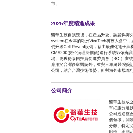
市。
2025年度精進成果
醫華生技自獲獎後，在產品升級、認證與海外市
system在今年的歐洲VivaTech科技
們升級Cell Reveal設備，藉由最佳化
CMS200(數位病理掃描儀)進行系統影像辨識
場。更獲得泰國投資促進委員會（BOI）審
應用於台灣多家醫院外，並與三軍總醫院簽
公司，結合台灣技術優勢，針對海外市場進
公司簡介
醫華生技成立
單細胞分選
公司透過整合
個領域，開
分離、特定
篩檢、細胞