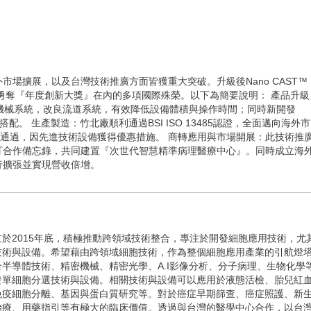
場擴展，以及台灣技術推廣方面皆獲重大突破。升級後Nano CAST™
大會中，勇奪『年度創新大獎』在內的多項國際殊榮。以下為簡要說明： 產品升
電子與機械系統，改良流道系統，有效降低設備體積與操作時間；同時新開發
搭配。 生產製造：竹北廠順利通過BSI ISO 13485認證，全面邁向海外市
核通過，因先進技術設備獲得優惠措施。 商轉應用與市場開展：此技術推
訂合作備忘錄，共同建置『次世代智慧精準病理醫療中心』。同時成立海
行擴張並實現營收倍增。
於2015年底，積極推動跨領域技術整合，專注於開發細胞應用技術，尤
技術與設備。希望藉由跨領域細胞技術，作為整個細胞應用產業的引航燈
半導體技術、精密機械、精密光學、A.I影像分析、分子病理、生物化學
發單細胞分選技術與設備。相關技術與設備可以應用於液態活檢、胎兒紅
免疫細胞分離、基因與蛋白質研究等。對於癌症早期篩查、癌症照護、新
治療、用藥指引等有極大的臨床價值。透過與台灣的醫學中心合作，以台