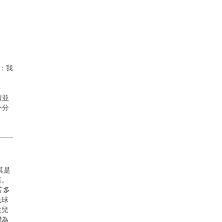
級：我
廣並
外分
其是
塔。
等多
血球
生兒
灣為