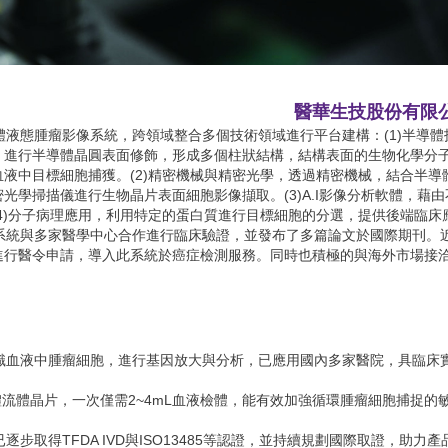
醫華生技股份有限
I半導體液態腫瘤影像系統，跨領域整合多個技術領域進行平台建構：(1)半導體
，進行半導體晶圓表面修飾，形成多個柱狀結構，結構表面的生物化學分
液中目標細胞捕獲。(2)精密機械與精密光學，透過精密機械，結合半導
學掃描儀進行生物晶片表面細胞影像擷取。(3)A.I影像分析軟體，藉由
4)分子病理應用，利用特定的蛋白質進行目標細胞的分選，提供後端臨床
腫瘤影像系統與多家醫學中心合作進行臨床驗證，並發布了多篇論文於國際期刊。
進行醫令申請，導入此系統於癌症檢測服務。同時也積極的與海外市場接
自動化辨識血液中腫瘤細胞，進行基因放大與分析，已應用國內多家醫院，具臨床
體流體晶片，一次僅需2~4mL血液檢體，能有效加強循環腫瘤細胞捕捉的
逐步取得TFDA IVD與ISO13485等認證，並持續規劃國際取證，助力產