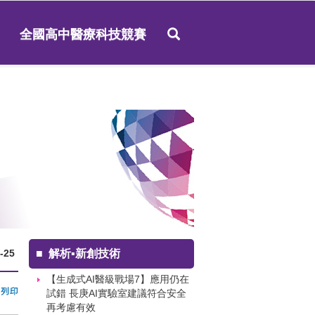
全國高中醫療科技競賽
-25
■
解析▪新創技術
【生成式AI醫級戰場7】應用仍在
試錯 長庚AI實驗室建議符合安全
再考慮有效