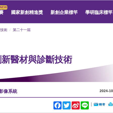
賽
國家新創精進獎
新創企業標竿
學研臨床標竿
斷技術
第二十一屆
 創新醫材與診斷技術
腫瘤影像系統
2024-10
Facebook
Twitter
Sina
Line
｜
Weibo