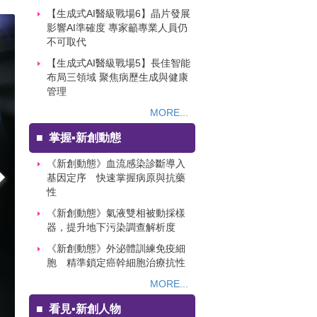
【生成式AI醫級戰場6】晶片發展
影響AI準確度 專家籲專業人員仍
不可取代
【生成式AI醫級戰場5】長佳智能
布局三領域 聚焦病歷生成與健康
管理
MORE...
■
掌握▪新創動態
《新創動態》血流感染診斷導入
基因定序 快速掌握病原與抗藥
性
《新創動態》氣液雙相被動採樣
器，提升地下污染調查解析度
《新創動態》外泌體訓練免疫細
胞 精準鎖定癌幹細胞治療抗性
MORE...
■
看見▪新創人物