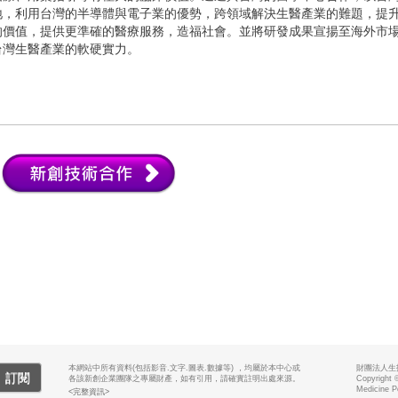
地，利用台灣的半導體與電子業的優勢，跨領域解決生醫產業的難題，提
的價值，提供更準確的醫療服務，造福社會。並將研發成果宣揚至海外市
台灣生醫產業的軟硬實力。
本網站中所有資料(包括影音.文字.圖表.數據等) ，均屬於本中心或
財團法人生
訂閱
各該新創企業團隊之專屬財產，如有引用，請確實註明出處來源。
Copyright 
Medicine P
<完整資訊>