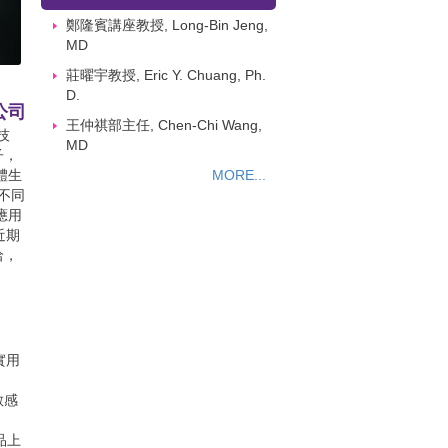
鄭隆賓講座教授, Long-Bin Jeng,
MD
莊曜宇教授, Eric Y. Chuang, Ph.
D.
公司
王仲祺部主任, Chen-Chi Wang,
技
MD
子，
體生
MORE...
不同
應用
近期
洽，
實用
敏感
品上