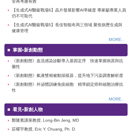
【生成式AI醫級戰場7】應用仍在試錯 長庚AI實驗室建議符合安
全再考慮有效
【生成式AI醫級戰場6】晶片發展影響AI準確度 專家籲專業人員
仍不可取代
【生成式AI醫級戰場5】長佳智能布局三領域 聚焦病歷生成與
健康管理
MORE...
■
掌握▪新創動態
《新創動態》血流感染診斷導入基因定序 快速掌握病原與抗
藥性
《新創動態》氣液雙相被動採樣器，提升地下污染調查解析度
《新創動態》外泌體訓練免疫細胞 精準鎖定癌幹細胞治療抗
性
MORE...
■
看見▪新創人物
鄭隆賓講座教授, Long-Bin Jeng, MD