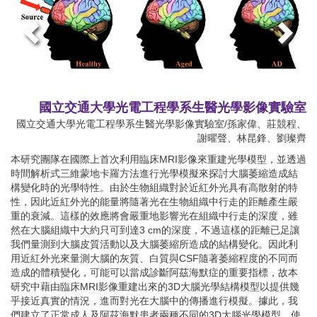
國立交通大學光電工程學系生醫光學影像實驗室
國立交通大學光電工程學系生醫光學影像實驗室/孫家偉、莊競程、
謝曜聲、林昆鋒、劉璨齊
本研究團隊在國際上首次利用臨床MRI影像來重建光學模型，並透過
時間解析式三維蒙地卡羅方法進行光學模擬來探討大腦萎縮造成結
構變化時的光學特性。由於生物組織對於近紅外光具有高散射的特
性，因此近紅外光的能量將隨著光在生物組織中行走的距離產生嚴
重的衰減。這樣的效應將會嚴重地影響光在組織中行走的深度，雖
然在大腦組織中大約只可到達3 cm的深度，不過這樣的距離已足讓
我們量測到大腦皮質活動以及大腦萎縮所造成的結構變化。因此利
用近紅外光來量測大腦的灰質、白質與CSF隨著萎縮程度的不同而
造成的體積變化，可能可以當成診斷阿茲海默症的重要指標，故本
研究中藉由臨床MRI影像重建出來的3D大腦光學結構模型以提供幾