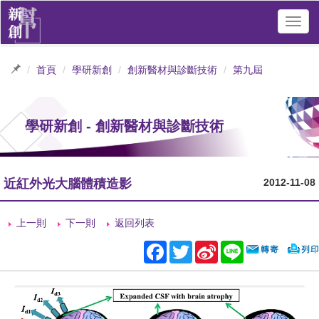
Toggl
navig
首頁
學研新創
創新醫材與診斷技術
第九屆
學研新創 - 創新醫材與診斷技術
近紅外光大腦體積造影
2012-11-08
上一則
下一則
返回列表
Facebook
Twitter
Sina
Line
Weibo