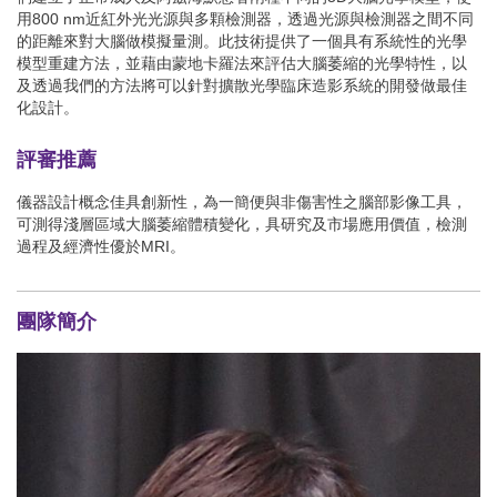
乎接近真實的情況，進而對光在大腦中的傳播進行模擬。據此，我
們建立了正常成人及阿茲海默患者兩種不同的3D大腦光學模型，使
用800 nm近紅外光光源與多顆檢測器，透過光源與檢測器之間不同
的距離來對大腦做模擬量測。此技術提供了一個具有系統性的光學
模型重建方法，並藉由蒙地卡羅法來評估大腦萎縮的光學特性，以
及透過我們的方法將可以針對擴散光學臨床造影系統的開發做最佳
化設計。
評審推薦
儀器設計概念佳具創新性，為一簡便與非傷害性之腦部影像工具，
可測得淺層區域大腦萎縮體積變化，具研究及市場應用價值，檢測
過程及經濟性優於MRI。
團隊簡介