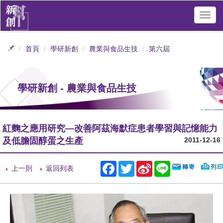
Toggl
navig
首頁
學研新創
農業與食品生技
第六屆
學研新創 - 農業與食品生技
紅麴之應用研究—改善阿茲海默症患者學習與記憶能力
及低膽固醇蛋之生產
2011-12-16
Facebook
Twitter
Sina
Line
上一則
返回列表
Weibo