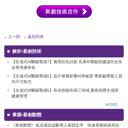
上一則
返回列表
■
解析▪新創技術
【生成式AI醫級戰場7】應用仍在試錯 長庚AI實驗室建議符合安
全再考慮有效
【生成式AI醫級戰場6】晶片發展影響AI準確度 專家籲專業人員
仍不可取代
【生成式AI醫級戰場5】長佳智能布局三領域 聚焦病歷生成與
健康管理
MORE...
■
掌握▪新創動態
《新創動態》血流感染診斷導入基因定序 快速掌握病原與抗