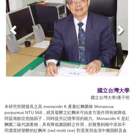
國立台灣大學
國立台灣大學/潘子明
本研究所開發具之高 monacolin K 產量紅麴菌株 Monascus
purpureus NTU 568，經其發酵之紅麴米可由多方面作用有效降低
阿茲海默症危險因子，同時提升記憶學習的能力。Monacolin K 是紅
麴菌二級代謝產物，具有降低膽固醇之作用，於雞隻飼糧中添加不
同濃度經發酵的紅麴米 (red mold rice) 對蛋黃與血清中膽固醇及血