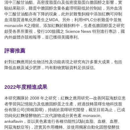
清中三酸甘油酯、高密度脂蛋白及低密度脂蛋白膽固醇之影響，實
驗結果顯示，雞蛋中膽固醇含量各處理明顯低於控制組，另外血清
中三酸甘油酯亦有下降的現象，此外於雞隻飼糧中添加紅麴可抑制
血清脂質過氧化所產生之MDA。另外；利用HPLC分析雞蛋中並無
monacolin K之殘留。添加紅麴於雞飼料中，生產低膽固醇蛋之研究
頗受各界所重視，發行100餘國之 Science News 特別進行專訪，國
內外媒體亦競相報導，並已獲得美國專利。
評審推薦
針對紅麴應用於生物活性及功能表現之研究有許多重大成果，包括
降低血糖及減少肥胖，均有動物實驗資料足供採信。
2022年度精進成果
本研究團隊於 2008 年之研究：紅麴之應用研究—改善阿茲海默症患
者學習與記憶能力及低膽固醇蛋之生產，經過技轉晨暉生物科技股
份有限公司(簡稱晨暉)，持續於晨暉研究開發，截至目前為止，已成
功純化紅麴發酵物的二次代謝物成分黃色素 monascin、
ankaflavin，並以黃色素進行各種功能性試驗(血脂、血糖、血壓、
阿茲海默症等)，證實其作用機轉。並使用獨家自動化固態發酵技