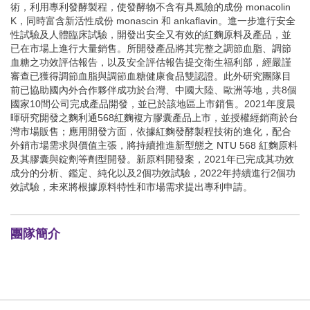
術，利用專利發酵製程，使發酵物不含有具風險的成份 monacolin
K，同時富含新活性成份 monascin 和 ankaflavin。進一步進行安全
性試驗及人體臨床試驗，開發出安全又有效的紅麴原料及產品，並
已在市場上進行大量銷售。所開發產品將其完整之調節血脂、調節
血糖之功效評估報告，以及安全評估報告提交衛生福利部，經嚴謹
審查已獲得調節血脂與調節血糖健康食品雙認證。此外研究團隊目
前已協助國內外合作夥伴成功於台灣、中國大陸、歐洲等地，共8個
國家10間公司完成產品開發，並已於該地區上市銷售。2021年度晨
暉研究開發之麴利通568紅麴複方膠囊產品上市，並授權經銷商於台
灣市場販售；應用開發方面，依據紅麴發酵製程技術的進化，配合
外銷市場需求與價值主張，將持續推進新型態之 NTU 568 紅麴原料
及其膠囊與錠劑等劑型開發。新原料開發案，2021年已完成其功效
成分的分析、鑑定、純化以及2個功效試驗，2022年持續進行2個功
效試驗，未來將根據原料特性和市場需求提出專利申請。
團隊簡介