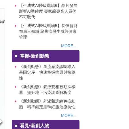
【生成式AI醫級戰場6】晶片發展
影響AI準確度 專家籲專業人員仍
不可取代
【生成式AI醫級戰場5】長佳智能
布局三領域 聚焦病歷生成與健康
管理
MORE...
■
掌握▪新創動態
《新創動態》血流感染診斷導入
基因定序 快速掌握病原與抗藥
性
《新創動態》氣液雙相被動採樣
器，提升地下污染調查解析度
《新創動態》外泌體訓練免疫細
胞 精準鎖定癌幹細胞治療抗性
MORE...
■
看見▪新創人物