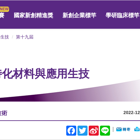
賽
國家新創精進獎
新創企業標竿
學研臨床標竿
用生技
第十九屆
 特化材料與應用生技
技術
2022-12
Facebook
Twitter
Sina
Line
｜
Weibo