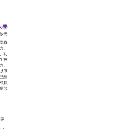
大學
啟光
學聯
力。
、功
生技
力。
以厚
已經
成員
業競
標蛋
率之