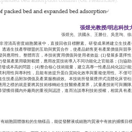
張煜光教授/明志科技
張煜光、洪國永、王勝仕、吳意珣、徐
非澄清高密度細胞菌液中，直接回收目標酵素。研發成果將建立生技產
。透過生技產學聯盟的互助與實質合作，使產品銷售更有產業價值與競爭
與應用性。整體而言，本技術實用價值與使用者效益: (1)發展多選擇性
2)發展產業用吸附載體，應用改質技術導入不同功能化之官能基；(3)協助
發成本高的問題；(4)整合核心技術能量，建立高專一性產品純化設計能
業利用性與專利性，且能有效提升蛋白質純化效率與重複使用性。不僅可
進生技產品附加價值及產業服務績效。本技術所發展攪拌式流體化床管柱
應用之標的就是要將其技術移轉給生技醫療產業界，試量產技術可與團隊
希望獲得國內外廠商的重視與認證，進而洽談專利技術授權，相當具有產
含有細胞固體微粒的生物樣品，能從發酵液或細胞均質液中有效的捕獲目
具有廣泛的應用性，團隊成員在此領域經驗豐富，產出技術具有低成本高效