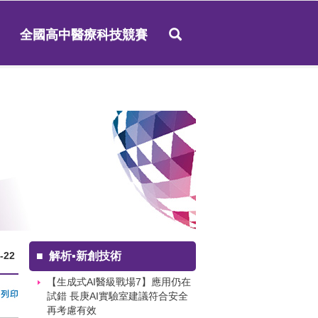
全國高中醫療科技競賽
-22
■
解析▪新創技術
【生成式AI醫級戰場7】應用仍在
試錯 長庚AI實驗室建議符合安全
再考慮有效