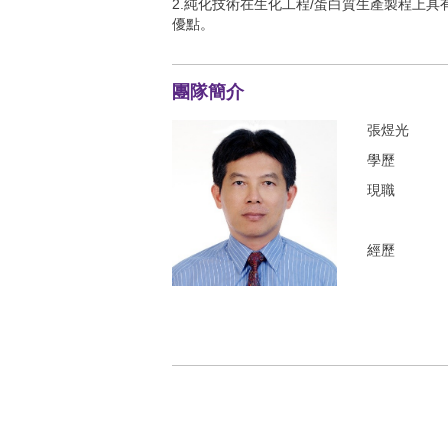
團隊簡介
張煜光
學歷
現職
經歷