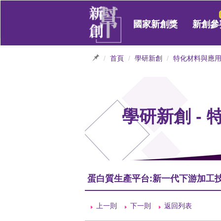
國家新創獎
新創參
首頁
學研新創
特化材料與應
學研新創 -
蛋白質生產平台:新一代下游加工
上一則
下一則
返回列表