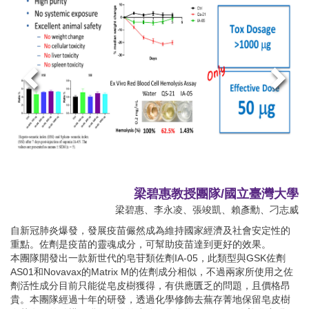
梁碧惠教授團隊/國立臺灣大學
梁碧惠、李永凌、張竣凱、賴彥勳、刁志威
自新冠肺炎爆發，發展疫苗儼然成為維持國家經濟及社會安定性的
重點。佐劑是疫苗的靈魂成分，可幫助疫苗達到更好的效果。
本團隊開發出一款新世代的皂苷類佐劑IA-05，此類型與GSK佐劑
AS01和Novavax的Matrix M的佐劑成分相似，不過兩家所使用之佐
劑活性成分目前只能從皂皮樹獲得，有供應匱乏的問題，且價格昂
貴。本團隊經過十年的研發，透過化學修飾去蕪存菁地保留皂皮樹