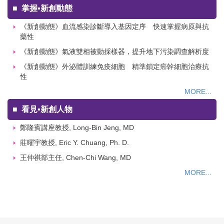
■
掌握▪新創動態
《新創動態》血流感染診斷導入基因定序 快速掌握病原與抗
藥性
《新創動態》氣液雙相被動採樣器，提升地下污染調查解析度
《新創動態》外泌體訓練免疫細胞 精準鎖定癌幹細胞治療抗
性
MORE...
■
看見▪新創人物
鄭隆賓講座教授, Long-Bin Jeng, MD
莊曜宇教授, Eric Y. Chuang, Ph. D.
王仲祺部主任, Chen-Chi Wang, MD
MORE...