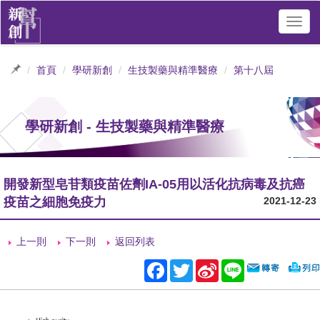
Toggl
navig
首頁
學研新創
生技製藥與精準醫療
第十八屆
學研新創 - 生技製藥與精準醫療
開發新型皂苷類疫苗佐劑IA-05用以活化抗病毒及抗癌
疫苗之細胞免疫力
2021-12-23
上一則
下一則
返回列表
Facebook
Twitter
Sina
Line
Weibo