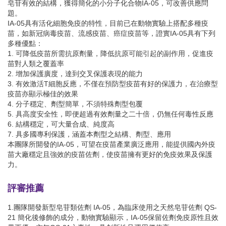
皂苷有效的結構，獲得簡化的小分子化合物IA-05，可改善供應問
題。
IA-05具有活化細胞免疫的特性，目前已在動物實驗上搭配多種疫
苗，如新冠病毒疫苗、流感疫苗、癌症疫苗等，證實IA-05具有下列
多種優點：
1. 可降低疫苗所需抗原劑量，降低抗原可能引起的副作用，促進疫
苗對人類之覆蓋率
2. 增加保護廣度，達到交叉保護表現的能力
3. 有效激活T細胞反應，不僅在預防型疫苗有好的保護力，在治療型
疫苗亦顯示極佳的效果
4. 分子穩定、劑型簡單，不須特殊劑型包覆
5. 具高度安全性，即便超過有效劑量之二十倍，仍無任何毒性反應
6. 結構穩定，可大量合成、純度高
7. 具多國專利保護，涵蓋本劑型之結構、劑型、應用
本團隊所開發的IA-05，可望在疫苗產業廣泛應用，能提供國內外疫
苗大廠穩定且強效的疫苗佐劑，使疫苗擁有更好的免疫效果及保護
力。
評審推薦
1.團隊開發新型皂苷類佐劑 IA-05，為臨床使用之天然皂苷佐劑 QS-
21 簡化後修飾的成分，動物實驗顯示，IA-05保留佐劑免疫原性且效