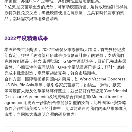
果更優，亦無QS-21之毒性，具創新性且運用價值高。
2.佐劑是疫苗最重要的成分，可幫助疫苗誘發、延長或增強對目標抗
原特異性免疫反應，降低疫苗使用之抗原量，是具有時代需求的藥
品，臨床需求與市場機會清晰。
2022年度精進成果
本團於去年獲獎後，2022年研發及市場推動大躍進，首先獲得經濟
部肯定，獲得「經濟部科研成果價值創造計畫」的經費，支助我們
完善佐劑產品，包含:毒理試驗、GMP生產製造等，目前已完成基因
毒性、心臟毒性等毒理試驗，GMP小量試量產已完成，預計年底能
完成中批量製造，產品更趨於完善，符合市場期待。
合作方面，團隊積極參與國內外商展，如 World Vaccine Congress,
US Bio, Bio Asia等等，吸引各家疫苗廠商，如嬌生、輝瑞、默克…
等等疫苗大廠及佐劑策略夥伴關注，並已簽訂保密協定(Confidential
Disclosure Agreements)及物質轉移合作同意書(Material transfer
agreement),更近一步緊密合作開發新型的疫苗，此外團隊正與策略
夥伴合作申請美國NIH的計畫中，期望能迅速將我們的產品推動進入
市場，向國際大廠證明台灣的研發實力!