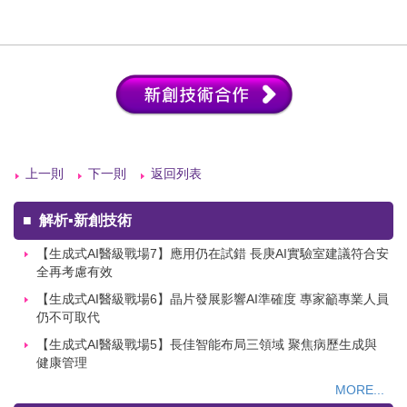
上一則
下一則
返回列表
■
解析▪新創技術
【生成式AI醫級戰場7】應用仍在試錯 長庚AI實驗室建議符合安
全再考慮有效
【生成式AI醫級戰場6】晶片發展影響AI準確度 專家籲專業人員
仍不可取代
【生成式AI醫級戰場5】長佳智能布局三領域 聚焦病歷生成與
健康管理
MORE...