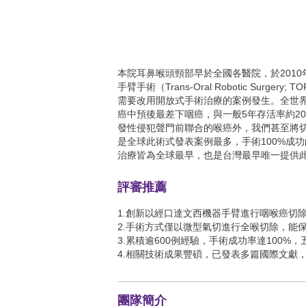
本院耳鼻喉頭頸部早於全國各醫院，於201
手臂手術（Trans-Oral Robotic Su
需要改用開放式手術治療的案例發生。全世
癌中預後最差下咽癌，與一般5年存活率約20
發性侵犯聲門前聯合的喉癌外，我們甚至將
是全球此術式發表案例最多，手術100%成
治療皆為全球最早，也是台灣最早唯一提供
評審推薦
1.創新以經口達文西機器手臂進行咽喉癌切
2.手術方式僅以微型氣切進行全喉切除，能
3.累積逾600例經驗，手術成功率達100%，
4.相關技術成果豐碩，已發表多篇國際文獻
團隊簡介
王仲祺
學歷
東
陽