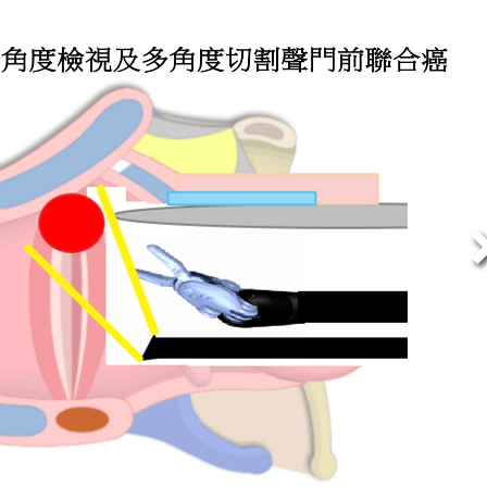
王仲祺主治醫師團隊/臺中榮民總
王仲祺、林玟君、王勁傑、林天韻、羅羿翾、邱暐茜、林