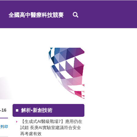
全國高中醫療科技競賽
-16
■
解析▪新創技術
【生成式AI醫級戰場7】應用仍在
試錯 長庚AI實驗室建議符合安全
再考慮有效