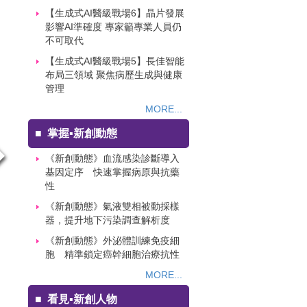
【生成式AI醫級戰場6】晶片發展
影響AI準確度 專家籲專業人員仍
不可取代
【生成式AI醫級戰場5】長佳智能
布局三領域 聚焦病歷生成與健康
管理
MORE...
■
掌握▪新創動態
《新創動態》血流感染診斷導入
基因定序 快速掌握病原與抗藥
性
《新創動態》氣液雙相被動採樣
器，提升地下污染調查解析度
《新創動態》外泌體訓練免疫細
胞 精準鎖定癌幹細胞治療抗性
醫院
MORE...
欣樺
■
看見▪新創人物