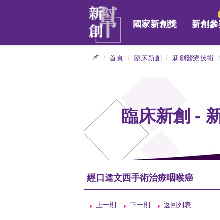
國家新創獎
新創參
首頁
臨床新創
新創醫療技術
臨床新創 -
經口達文西手術治療咽喉癌
上一則
下一則
返回列表