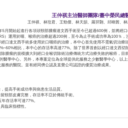
0年5月開始起進行各項頭頸部腫瘤達文西手術至今已超過600例，並將經口
rgery; TORS）運用於咽、喉癌的治療超過200例，至今為止手術成功率為100％
界經口達文西手術多使用於口咽癌的治療，本中心首先使用不需氣切治療
%~60%相比，本中心的存活率高達77%。除了世界首創以經口達文西切
切除腫瘤的規模擴大到經口全喉切除術治療傳統方式治療失敗的喉癌，目
功的醫學中心。另外，本專案定位為全球提供此服務之少數醫學中心，以上
此服務的醫院。並有經同儕公認及直覺公司認證的優質治療成果。
除，提高手術成功率與病患生活品質。
保留頸部皮膚完整，存活率不亞於傳統手術。
五年存活率可達77%。
，具臨床指標性。
海大學管理碩士在職專班
明大學醫學系 醫學士