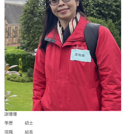
謝珊珊
學歷
碩士
現職
組長