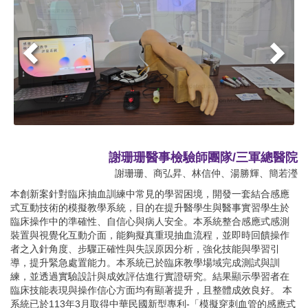
謝珊珊醫事檢驗師團隊/三軍總醫院
謝珊珊、商弘昇、林信仲、湯勝輝、簡若瀅
本創新案針對臨床抽血訓練中常見的學習困境，開發一套結合感應
式互動技術的模擬教學系統，目的在提升醫學生與醫事實習學生於
臨床操作中的準確性、自信心與病人安全。本系統整合感應式感測
裝置與視覺化互動介面，能夠擬真重現抽血流程，並即時回饋操作
者之入針角度、步驟正確性與失誤原因分析，強化技能與學習引
導，提升緊急處置能力。本系統已於臨床教學場域完成測試與訓
練，並透過實驗設計與成效評估進行實證研究。結果顯示學習者在
臨床技能表現與操作信心方面均有顯著提升，且整體成效良好。 本
系統已於113年3月取得中華民國新型專利-「模擬穿刺血管的感應式