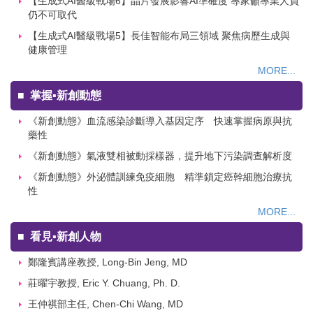
【生成式AI醫級戰場6】晶片發展影響AI準確度 專家籲專業人員
仍不可取代
【生成式AI醫級戰場5】長佳智能布局三領域 聚焦病歷生成與
健康管理
MORE...
■
掌握▪新創動態
《新創動態》血流感染診斷導入基因定序 快速掌握病原與抗
藥性
《新創動態》氣液雙相被動採樣器，提升地下污染調查解析度
《新創動態》外泌體訓練免疫細胞 精準鎖定癌幹細胞治療抗
性
MORE...
■
看見▪新創人物
鄭隆賓講座教授, Long-Bin Jeng, MD
莊曜宇教授, Eric Y. Chuang, Ph. D.
王仲祺部主任, Chen-Chi Wang, MD