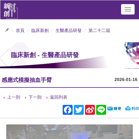
Toggl
navig
首頁
臨床新創
生醫產品研發
第二十二屆
臨床新創 - 生醫產品研發
感應式模擬抽血手臂
2026-01-16
上一則
下一則
返回列表
Facebook
Twitter
Sina
Line
Weibo