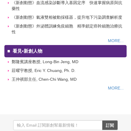
《新創動態》血流感染診斷導入基因定序 快速掌握病原與抗
藥性
《新創動態》氣液雙相被動採樣器，提升地下污染調查解析度
《新創動態》外泌體訓練免疫細胞 精準鎖定癌幹細胞治療抗
性
MORE...
■
看見▪新創人物
鄭隆賓講座教授, Long-Bin Jeng, MD
莊曜宇教授, Eric Y. Chuang, Ph. D.
王仲祺部主任, Chen-Chi Wang, MD
MORE...
訂閱