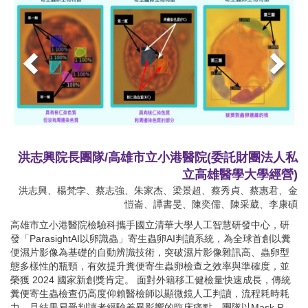
洪志興院長團隊/高雄市立小港醫院(委託財團法人私
立高雄醫學大學經營)
洪志興、楊梵孛、蔡志強、朱家杰、梁景超、蔡秀貞、蔡惠君、金
愷崙、譚書旻、陳奕儒、陳采葳、李康碩
高雄市立小港醫院檢驗科攜手國立清華大學人工智慧研發中心，研
發「ParasightAI以卵識蟲」寄生蟲卵AI判讀系統，為全球首創以糞
便濕片影像為基礎的自動辨識技術，突破濕片影像雜訊高、蟲卵型
態多樣性的瓶頸，有效提升糞便寄生蟲卵檢查之效率與準確度，並
榮獲 2024 國家新創獎肯定。 面對外籍移工健檢量快速成長，傳統
糞便寄生蟲檢查仍高度仰賴醫檢師以顯微鏡人工判讀，流程耗時耗
力，且結果易受判讀者經驗差異影響的臨床痛點，團隊以Mask R-