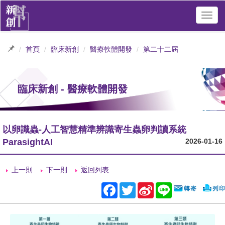
Toggl
navig
首頁
臨床新創
醫療軟體開發
第二十二屆
臨床新創 - 醫療軟體開發
以卵識蟲-人工智慧精準辨識寄生蟲卵判讀系統
ParasightAI
2026-01-16
上一則
下一則
返回列表
Facebook
Twitter
Sina
Line
Weibo