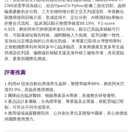
CNN深度學習為核心，結合OpenCV Python影像二值化切割、蟲卵
輪廓參數初步分類、三大生物特徵分群之交叉判讀流程，串接數位
顯微掃描與回報介面，形成從掃片、定位分割、AI辨識到結果輸出
的整合式流程。 臨床測試顯示整體準確度88.19%、F1-score
0.925，痢疾阿米巴卵辨識率達93.88%，顯示已具臨床檢驗可行
性，可顯著縮短報告時效、減輕醫檢人力負擔、提升診斷一致性，
並強化法定傳染病的公共衛生防線。 本專案已取得台灣發明專利，
正推動國際專利布局與多中心臨床驗證，未來將擴展至更多寄生蟲
與感染症判讀、偏鄉遠距檢驗支援及海外移工健檢市場，具高度臨
床、產業與國際化價值。
評審推薦
1.利用AI 技術自動化辨識寄生蟲卵，整體準確率88%，痢疾阿米巴
達93.9%，具臨床應用價值。
2.團隊結合臨床醫師、檢驗專家及AI專家，具備整合研發優勢。
3.產品設計多層級，分為標準版、專業版及企業版，搭配雲端訂閱
制，可符合不同市場需求。
4.應用場域涵蓋醫療院所、公共衛生單位及開發中國家，具公衛價值
與國際應用潛力。