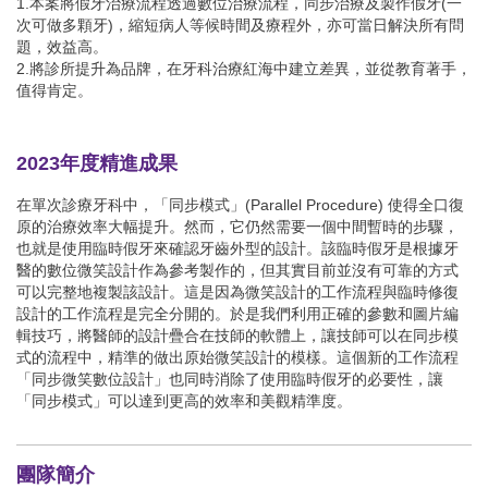
1.本案將假牙治療流程透過數位治療流程，同步治療及製作假牙(一
次可做多顆牙)，縮短病人等候時間及療程外，亦可當日解決所有問
題，效益高。
2.將診所提升為品牌，在牙科治療紅海中建立差異，並從教育著手，
值得肯定。
2023年度精進成果
在單次診療牙科中，「同步模式」(Parallel Procedure) 使得全口復
原的治療效率大幅提升。然而，它仍然需要一個中間暫時的步驟，
也就是使用臨時假牙來確認牙齒外型的設計。該臨時假牙是根據牙
醫的數位微笑設計作為參考製作的，但其實目前並沒有可靠的方式
可以完整地複製該設計。這是因為微笑設計的工作流程與臨時修復
設計的工作流程是完全分開的。於是我們利用正確的參數和圖片編
輯技巧，將醫師的設計疊合在技師的軟體上，讓技師可以在同步模
式的流程中，精準的做出原始微笑設計的模樣。這個新的工作流程
「同步微笑數位設計」也同時消除了使用臨時假牙的必要性，讓
「同步模式」可以達到更高的效率和美觀精準度。
團隊簡介