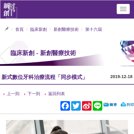
Toggl
navig
首頁
臨床新創
新創醫療技術
第十六屆
臨床新創 - 新創醫療技術
新式數位牙科治療流程「同步模式」
2019-12-18
上一則
下一則
返回列表
Facebook
Twitter
Sina
Line
Weibo