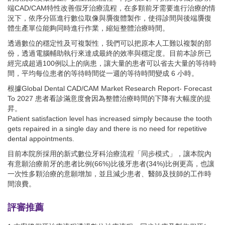
端CAD/CAM特性改善假牙治療流程，在多顆前牙需要進行治療的情
況下，依序分區進行數位取像與贗復體製作，使得診間與後端贗復
體生產單位能夠同時進行作業，縮短整體治療時間。
透過數位的穩定性及可複製性，我們可以把原本人工難以複製的部
份，透過電腦輔助執行來達成最終的效率與穩定度。目前本診所已
經完成超過100例以上的病患，讓大量的患者可以省去大量的等待時
間，平均每位患者的等待時間從一週的等待時間變成 6 小時。
根據Global Dental CAD/CAM Market Research Report- Forecast
To 2027 患者看診滿意度會因為整體治療時間的下降有大幅度的提
昇。
Patient satisfaction level has increased simply because the tooth
gets repaired in a single day and there is no need for repetitive
dental appointments.
目前本院所採用的新式數位牙科治療流程「同步模式」，讓本院內
有意願治療前牙的患者比例(66%)比後牙患者(34%)比例更高，也讓
一次性多顆治療的意願增加，並且減少患者、醫師及技師的工作時
間浪費。
評審推薦