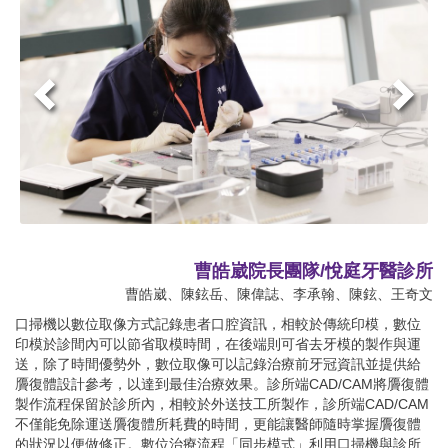
曹皓崴院長團隊/悅庭牙醫診所
曹皓崴、陳鉉岳、陳偉誌、李承翰、陳鉉、王奇文
口掃機以數位取像方式記錄患者口腔資訊，相較於傳統印模，數位
印模於診間內可以節省取模時間，在後端則可省去牙模的製作與運
送，除了時間優勢外，數位取像可以記錄治療前牙冠資訊並提供給
贗復體設計參考，以達到最佳治療效果。診所端CAD/CAM將贗復體
製作流程保留於診所內，相較於外送技工所製作，診所端CAD/CAM
不僅能免除運送贗復體所耗費的時間，更能讓醫師隨時掌握贗復體
的狀況以便做修正。數位治療流程「同步模式」利用口掃機與診所