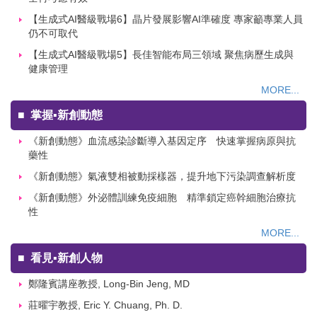
【生成式AI醫級戰場6】晶片發展影響AI準確度 專家籲專業人員
仍不可取代
【生成式AI醫級戰場5】長佳智能布局三領域 聚焦病歷生成與
健康管理
MORE...
■
掌握▪新創動態
《新創動態》血流感染診斷導入基因定序 快速掌握病原與抗
藥性
《新創動態》氣液雙相被動採樣器，提升地下污染調查解析度
《新創動態》外泌體訓練免疫細胞 精準鎖定癌幹細胞治療抗
性
MORE...
■
看見▪新創人物
鄭隆賓講座教授, Long-Bin Jeng, MD
莊曜宇教授, Eric Y. Chuang, Ph. D.