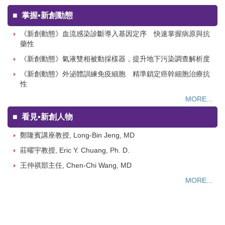
■
掌握▪新創動態
《新創動態》血流感染診斷導入基因定序 快速掌握病原與抗
藥性
《新創動態》氣液雙相被動採樣器，提升地下污染調查解析度
《新創動態》外泌體訓練免疫細胞 精準鎖定癌幹細胞治療抗
性
MORE...
■
看見▪新創人物
鄭隆賓講座教授, Long-Bin Jeng, MD
莊曜宇教授, Eric Y. Chuang, Ph. D.
王仲祺部主任, Chen-Chi Wang, MD
MORE...