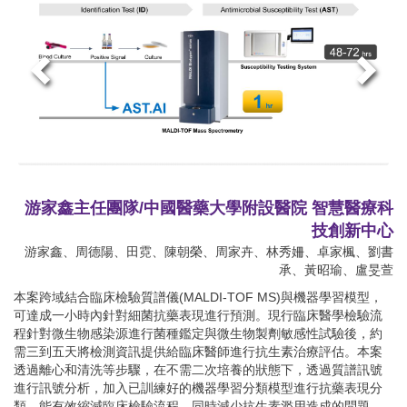
游家鑫主任團隊/中國醫藥大學附設醫院 智慧醫療科
技創新中心
游家鑫、周德陽、田霓、陳朝榮、周家卉、林秀姍、卓家楓、劉書
承、黃昭瑜、盧旻萱
本案跨域結合臨床檢驗質譜儀(MALDI-TOF MS)與機器學習模型，
可達成一小時內針對細菌抗藥表現進行預測。現行臨床醫學檢驗流
程針對微生物感染源進行菌種鑑定與微生物製劑敏感性試驗後，約
需三到五天將檢測資訊提供給臨床醫師進行抗生素治療評估。本案
透過離心和清洗等步驟，在不需二次培養的狀態下，透過質譜訊號
進行訊號分析，加入已訓練好的機器學習分類模型進行抗藥表現分
類。能有效縮減臨床檢驗流程，同時減少抗生素濫用造成的問題，