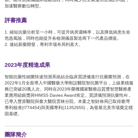
加速醫療數位轉型。
評審推薦
1. 縮短抗藥分析至一小時，可提升病房週轉率，以及降低病患生命
危急風險，同時也能提升各檢測儀器製造商下一代產品價值。
2. 連結新藥開發，專利市場布局利基大。
2023年度精進成果
智能抗藥性細菌快速預測系統結合臨床質譜儀進行抗藥菌預測，在
2022年1月全面導入中國醫藥大學附設醫院智抗菌平台，上線累積服
務已突破20萬人次。同時在2023年榮獲國家醫療品質獎智慧醫療產
業應用組銀獎與HIMSS Davies Award肯定。質譜儀預測抗藥性AI，
已導入豐原醫院與臺大醫院雲林分院。本案之智財佈局已取得臺灣
專利核准(I774454)與美國專利(11352655)，為發展北美市場奠定穩
固基礎。
團隊簡介