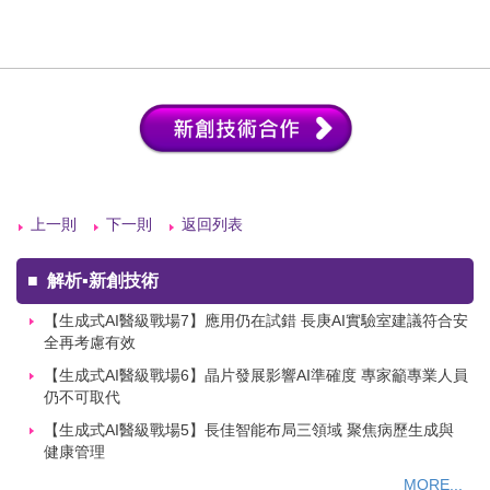
上一則
下一則
返回列表
■
解析▪新創技術
【生成式AI醫級戰場7】應用仍在試錯 長庚AI實驗室建議符合安
全再考慮有效
【生成式AI醫級戰場6】晶片發展影響AI準確度 專家籲專業人員
仍不可取代
【生成式AI醫級戰場5】長佳智能布局三領域 聚焦病歷生成與
健康管理
MORE...