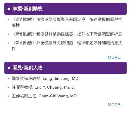
■
掌握▪新創動態
《新創動態》血流感染診斷導入基因定序 快速掌握病原與抗
藥性
《新創動態》氣液雙相被動採樣器，提升地下污染調查解析度
《新創動態》外泌體訓練免疫細胞 精準鎖定癌幹細胞治療抗
性
MORE...
■
看見▪新創人物
鄭隆賓講座教授, Long-Bin Jeng, MD
莊曜宇教授, Eric Y. Chuang, Ph. D.
王仲祺部主任, Chen-Chi Wang, MD
MORE...