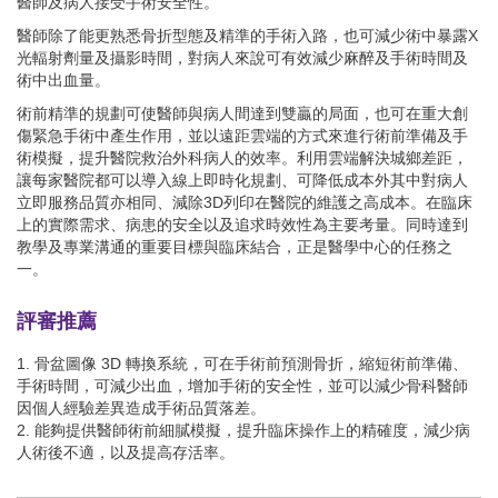
醫師及病人接受手術安全性。
醫師除了能更熟悉骨折型態及精準的手術入路，也可減少術中暴露X
光輻射劑量及攝影時間，對病人來說可有效減少麻醉及手術時間及
術中出血量。
術前精準的規劃可使醫師與病人間達到雙贏的局面，也可在重大創
傷緊急手術中產生作用，並以遠距雲端的方式來進行術前準備及手
術模擬，提升醫院救治外科病人的效率。利用雲端解決城鄉差距，
讓每家醫院都可以導入線上即時化規劃、可降低成本外其中對病人
立即服務品質亦相同、減除3D列印在醫院的維護之高成本。在臨床
上的實際需求、病患的安全以及追求時效性為主要考量。同時達到
教學及專業溝通的重要目標與臨床結合，正是醫學中心的任務之
一。
評審推薦
1. 骨盆圖像 3D 轉換系統，可在手術前預測骨折，縮短術前準備、
手術時間，可減少出血，增加手術的安全性，並可以減少骨科醫師
因個人經驗差異造成手術品質落差。
2. 能夠提供醫師術前細膩模擬，提升臨床操作上的精確度，減少病
人術後不適，以及提高存活率。