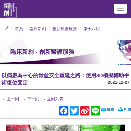
Toggl
navig
首頁
臨床新創
創新醫護服務
第十八屆
臨床新創 - 創新醫護服務
以病患為中心的骨盆安全重建之路：使用3D模擬輔助手
術復位固定
2021-12-27
上一則
下一則
返回列表
Facebook
Twitter
Sina
Line
Weibo