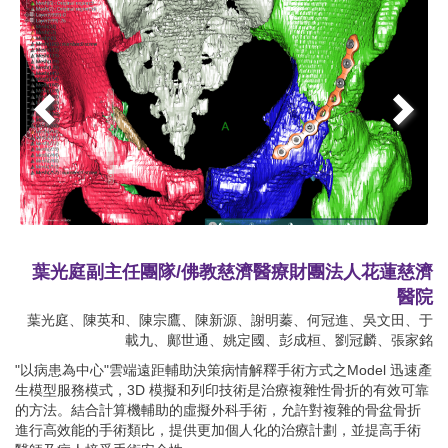
葉光庭副主任團隊/佛教慈濟醫療財團法人花蓮慈濟
醫院
葉光庭、陳英和、陳宗鷹、陳新源、謝明蓁、何冠進、吳文田、于
載九、鄺世通、姚定國、彭成桓、劉冠麟、張家銘
"以病患為中心"雲端遠距輔助決策病情解釋手術方式之Model 迅速產
生模型服務模式，3D 模擬和列印技術是治療複雜性骨折的有效可靠
的方法。結合計算機輔助的虛擬外科手術，允許對複雜的骨盆骨折
進行高效能的手術類比，提供更加個人化的治療計劃，並提高手術