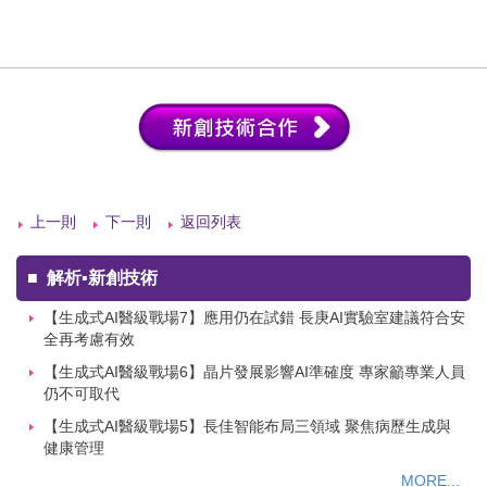
上一則
下一則
返回列表
■
解析▪新創技術
【生成式AI醫級戰場7】應用仍在試錯 長庚AI實驗室建議符合安
全再考慮有效
【生成式AI醫級戰場6】晶片發展影響AI準確度 專家籲專業人員
仍不可取代
【生成式AI醫級戰場5】長佳智能布局三領域 聚焦病歷生成與
健康管理
MORE...