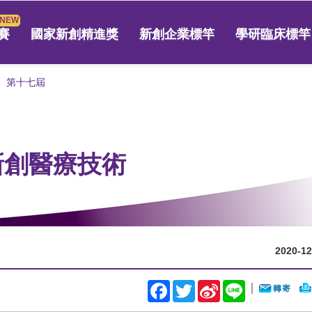
賽
國家新創精進獎
新創企業標竿
學研臨床標竿
第十七屆
 新創醫療技術
2020-12
Facebook
Twitter
Sina
Line
｜
Weibo