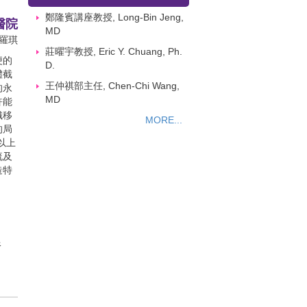
鄭隆賓講座教授, Long-Bin Jeng,
醫院
MD
羅琪
莊曜宇教授, Eric Y. Chuang, Ph.
便的
D.
體截
王仲祺部主任, Chen-Chi Wang,
的永
MD
許能
織移
MORE...
的局
以上
流及
造特
限