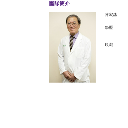
團隊簡介
陳宏基
學歷
現職