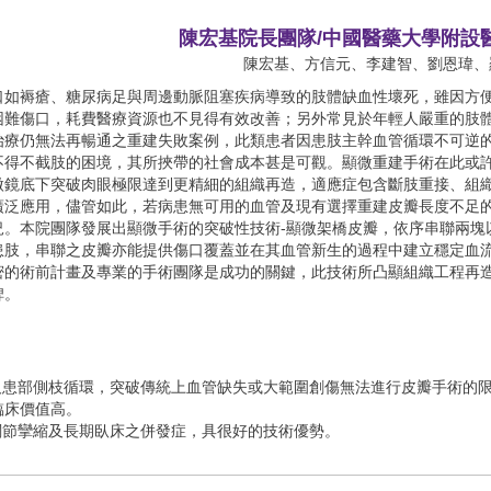
陳宏基院長團隊/中國醫藥大學附設
陳宏基、方信元、李建智、劉恩瑋、
口如褥瘡、糖尿病足與周邊動脈阻塞疾病導致的肢體缺血性壞死，雖因方
困難傷口，耗費醫療資源也不見得有效改善；另外常見於年輕人嚴重的肢
治療仍無法再暢通之重建失敗案例，此類患者因患肢主幹血管循環不可逆
不得不截肢的困境，其所挾帶的社會成本甚是可觀。顯微重建手術在此或
微鏡底下突破肉眼極限達到更精細的組織再造，適應症包含斷肢重接、組
廣泛應用，儘管如此，若病患無可用的血管及現有選擇重建皮瓣長度不足
況。本院團隊發展出顯微手術的突破性技術-顯微架橋皮瓣，依序串聯兩塊
患肢，串聯之皮瓣亦能提供傷口覆蓋並在其血管新生的過程中建立穩定血
密的術前計畫及專業的手術團隊是成功的關鍵，此技術所凸顯組織工程再
碑。
及患部側枝循環，突破傳統上血管缺失或大範圍創傷無法進行皮瓣手術的
臨床價值高。
關節攣縮及長期臥床之併發症，具很好的技術優勢。