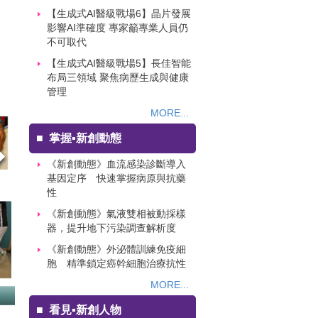
【生成式AI醫級戰場6】晶片發展
影響AI準確度 專家籲專業人員仍
不可取代
【生成式AI醫級戰場5】長佳智能
布局三領域 聚焦病歷生成與健康
管理
MORE...
■
掌握▪新創動態
《新創動態》血流感染診斷導入
基因定序 快速掌握病原與抗藥
性
《新創動態》氣液雙相被動採樣
器，提升地下污染調查解析度
《新創動態》外泌體訓練免疫細
胞 精準鎖定癌幹細胞治療抗性
MORE...
■
看見▪新創人物