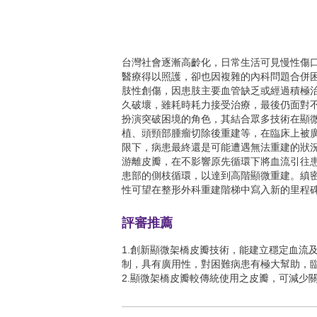
台灣社會逐漸高齡化，日常生活可見慢性傷
醫療得以照護，卻也因複雜的內科問題合併
肢性創傷，因患肢主要血管缺乏或經過積極
久破壞，雖耗時耗力接受治療，最後仍面對
扮演突破困境的角色，其結合眾多技術在顯
植、頭頸部腫瘤切除後重建等，在臨床上被
限下，病患最終還是可能遭遇無法重建的狀
游離皮瓣，在不影響原先循環下將血流引往
患部的側枝循環，以達到高階顯微重建。縝
性可望在整形外科重建階梯中寫入新的里程
評審推薦
1.創新顯微架橋皮瓣技術，能建立穩定血流
制，具有廣用性，對困難病患有極大幫助，
2.顯微架橋皮瓣較傳統使用之皮瓣，可減少