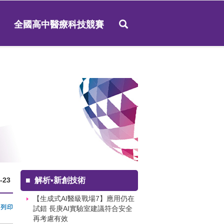
全國高中醫療科技競賽
-23
■
解析▪新創技術
【生成式AI醫級戰場7】應用仍在
試錯 長庚AI實驗室建議符合安全
再考慮有效