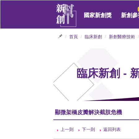
國家新創獎
新創參
首頁
臨床新創
新創醫療技術
臨床新創 -
顯微架橋皮瓣解決截肢危機
上一則
下一則
返回列表