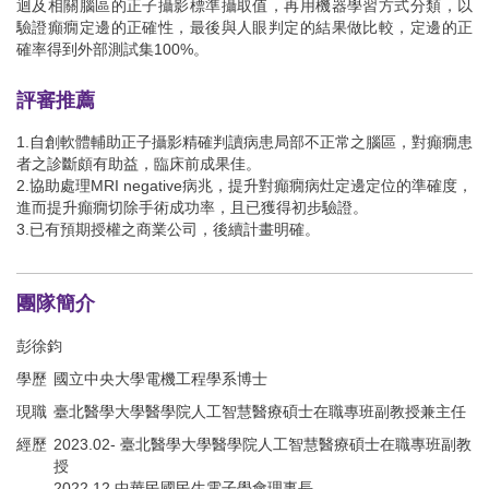
迴及相關腦區的正子攝影標準攝取值，再用機器學習方式分類，以
驗證癲癇定邊的正確性，最後與人眼判定的結果做比較，定邊的正
確率得到外部測試集100%。
評審推薦
1.自創軟體輔助正子攝影精確判讀病患局部不正常之腦區，對癲癇患
者之診斷頗有助益，臨床前成果佳。
2.協助處理MRI negative病兆，提升對癲癇病灶定邊定位的準確度，
進而提升癲癇切除手術成功率，且已獲得初步驗證。
3.已有預期授權之商業公司，後續計畫明確。
團隊簡介
彭徐鈞
學歷
國立中央大學電機工程學系博士
現職
臺北醫學大學醫學院人工智慧醫療碩士在職專班副教授兼主任
經歷
2023.02- 臺北醫學大學醫學院人工智慧醫療碩士在職專班副教
授
2022.12 中華民國民生電子學會理事長