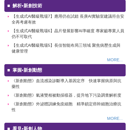
■
解析▪新創技術
【生成式AI醫級戰場7】應用仍在試錯 長庚AI實驗室建議符合安
全再考慮有效
【生成式AI醫級戰場6】晶片發展影響AI準確度 專家籲專業人員
仍不可取代
【生成式AI醫級戰場5】長佳智能布局三領域 聚焦病歷生成與
健康管理
MORE...
■
掌握▪新創動態
《新創動態》血流感染診斷導入基因定序 快速掌握病原與抗
藥性
《新創動態》氣液雙相被動採樣器，提升地下污染調查解析度
《新創動態》外泌體訓練免疫細胞 精準鎖定癌幹細胞治療抗
性
MORE...
■
看見▪新創人物