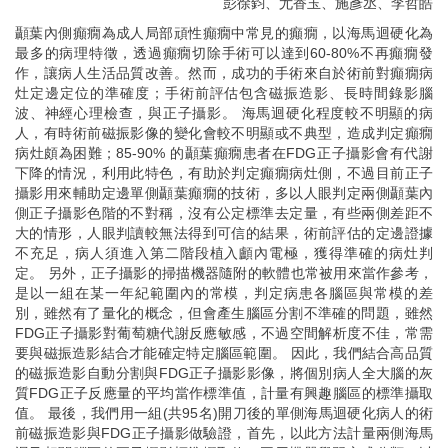
彭徐鈞、尤香玉、施彥丞、李哲皓
顳葉內側癲癇為成人局部頑性癲癇中常見的癲癇，以海馬迴硬化為
最多的病理特徵，透過癲癇切除手術可以達到60-80%不再癲癇發
作，讓病人生活品質改善。然而，成功的手術來自於術前對癲癇病
灶定邊定位的準確度；手術前評估包含磁振造影、長時間錄影腦
波、神經心理檢查，與正子攝影。 海馬迴硬化程度較不明顯的病
人，有時術前磁振影像的變化會較不明顯或不典型，造成判定癲癇
病灶頗為困難；85-90% 的顳葉癲癇患者在FDG正子攝影會有代謝
下降的情況，利用此特色，有助於判定癲癇病灶側，不過目前正子
攝影用來輔助定邊單側顳葉癲癇的技術，多以人眼判定兩側顳葉內
側正子攝影色階的不對稱，沒有公定標準去定量，有些兩側差距不
大的情形，人眼判讀較無法得到可信的結果，術前評估的定邊證據
不充足，病人須進入第二階段植入顱內電極，獲得準確的病灶判
定。 另外，正子攝影的掃描機器隨附的軟體也常被用來當作參考，
是以一組在某一年紀範圍內的常模，判定病患各腦區與常模的差
別，雖然有了量化的概念，但會產生腦區分割不準確的問題，雖然
FDG正子攝影對葡萄糖代謝反應敏感，不過空間解析度不佳，常需
要與磁振造影結合才能確定特定腦區範圍。 因此，我們結合高品質
的磁振造影自動分割與FDG正子攝影影像，將個別病人全大腦的灰
質FDG正子反應量的平均當作標準值，計量有興趣腦區的標準攝取
值。 最後，我們用一組(共95名)開刀後的單側海馬迴硬化病人的術
前磁振造影與FDG正子攝影做驗證，首先，以此方法計量兩側海馬