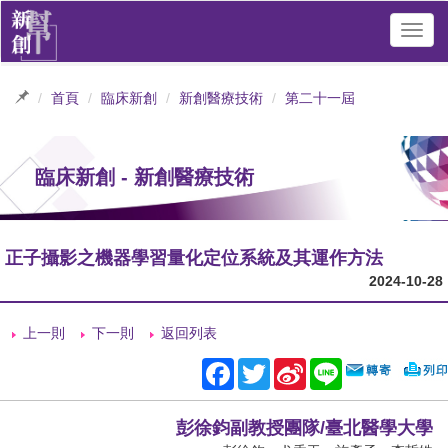
Toggl
navig
首頁
臨床新創
新創醫療技術
第二十一屆
臨床新創 - 新創醫療技術
正子攝影之機器學習量化定位系統及其運作方法
2024-10-28
上一則
下一則
返回列表
Facebook
Twitter
Sina
Line
Weibo
彭徐鈞副教授團隊/臺北醫學大學