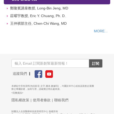
鄭隆賓講座教授, Long-Bin Jeng, MD
莊曜宇教授, Eric Y. Chuang, Ph. D.
王仲祺部主任, Chen-Chi Wang, MD
MORE...
訂閱
追蹤我們 ▎
本網站中所有資料(包括影音.文字.圖表.數據等) ，均屬於本中心或各該新創企業團
隊之專屬財產，如有引用，請確實註明出處來源。
<完整資訊>
隱私權政策
|
使用者條款
|
聯絡我們
財團法人生技醫療科技政策研究中心 版權所有