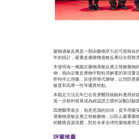
藥物過敏反應是一類由藥物所引起可能致命
年的統計，嚴重皮膚藥物過敏反應佔全部救
本發明為一種鑑定藥物過敏反應之致敏藥物
物，藉由定量反應物中顆粒溶解素的表現量
即時停止用藥，並使用替代藥物，以預防更
敏度和高專一性等優異特點。
本鑑定方法近年已在長庚醫院檢驗科應用於
進一步順利發展成為經認證之體外診斷試驗套組(
因應醫學進步，病患意識的抬頭，提升用藥
發藥物過敏反應之致敏藥物，以防止嚴重藥
的醫療資源浪費，對於未來全球性藥物應用
評審推薦
可做為病人未用藥前的預防，或已經用藥後的鑑