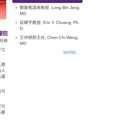
鄭隆賓講座教授, Long-Bin Jeng,
MD
醫院
莊曜宇教授, Eric Y. Chuang, Ph.
壯維
D.
零七
王仲祺部主任, Chen-Chi Wang,
MD
反應
MORE...
病人
高靈
將可
定引
必要
專利