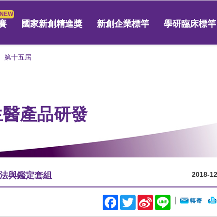
賽
國家新創精進獎
新創企業標竿
學研臨床標竿
第十五屆
 生醫產品研發
法與鑑定套組
2018-12
Facebook
Twitter
Sina
Line
｜
Weibo