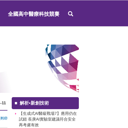
全國高中醫療科技競賽
-11
■
解析▪新創技術
【生成式AI醫級戰場7】應用仍在
試錯 長庚AI實驗室建議符合安全
再考慮有效