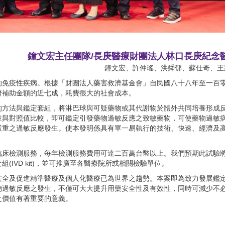
鐘文宏主任團隊/長庚醫療財團法人林口長庚紀念
鐘文宏、許仲瑤、洪舜郁、蘇仕奇、王
的免疫性疾病。根據「財團法人藥害救濟基金會」自民國八十八年至一百
濟補助金額的近七成，耗費很大的社會成本。
的方法與鑑定套組，將淋巴球與可疑藥物或其代謝物於體外共同培養形成
並與對照值比較，即可鑑定引發藥物過敏反應之致敏藥物，可使藥物過敏
嚴重之過敏反應發生。使本發明係具有單一易執行的技術、快速、經濟及
臨床檢測服務，每年檢測服務費用可達二百萬台幣以上。我們預期此試驗
IVD kit)，並可推廣至各醫療院所或相關檢驗單位。
安全及促進精準醫療及個人化醫療已為世界之趨勢。本案即為致力發展鑑
物過敏反應之發生，不僅可大大提升用藥安全性及有效性，同時可減少不
之價值有著重要的意義。
定，檢測之專一性達92 - 95%，敏感性為77.8%，技術極優，並已有