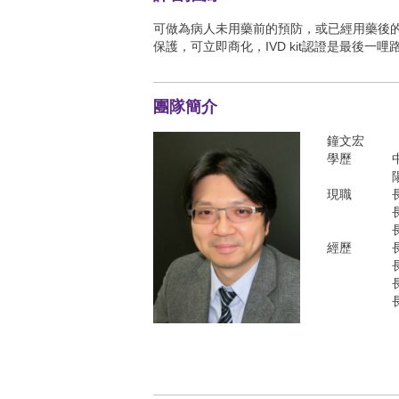
保護，可立即商化，IVD kit認證是最後一
團隊簡介
鐘文宏
學歷
現職
經歷