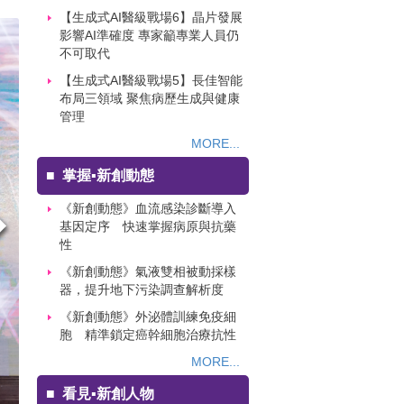
【生成式AI醫級戰場6】晶片發展
影響AI準確度 專家籲專業人員仍
不可取代
【生成式AI醫級戰場5】長佳智能
布局三領域 聚焦病歷生成與健康
管理
MORE...
■
掌握▪新創動態
《新創動態》血流感染診斷導入
基因定序 快速掌握病原與抗藥
性
《新創動態》氣液雙相被動採樣
器，提升地下污染調查解析度
《新創動態》外泌體訓練免疫細
胞 精準鎖定癌幹細胞治療抗性
MORE...
■
看見▪新創人物