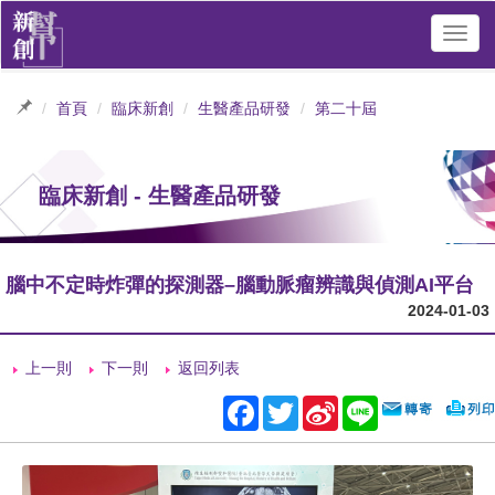
Toggl
navig
首頁
臨床新創
生醫產品研發
第二十屆
臨床新創 - 生醫產品研發
腦中不定時炸彈的探測器– 腦動脈瘤辨識與偵測AI平台
2024-01-03
上一則
下一則
返回列表
Facebook
Twitter
Sina
Line
Weibo