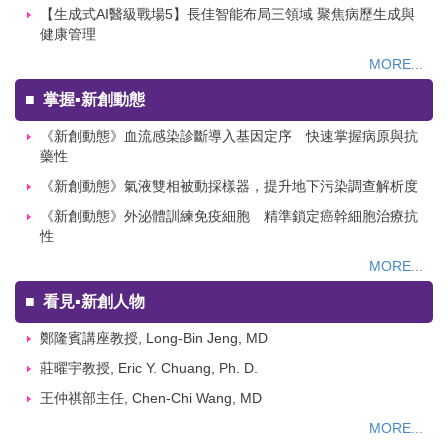
【生成式AI醫級戰場5】長佳智能布局三領域 聚焦病歷生成與
健康管理
MORE...
■
掌握▪新創動態
《新創動態》血流感染診斷導入基因定序 快速掌握病原與抗
藥性
《新創動態》氣液雙相被動採樣器，提升地下污染調查解析度
《新創動態》外泌體訓練免疫細胞 精準鎖定癌幹細胞治療抗
性
MORE...
■
看見▪新創人物
鄭隆賓講座教授, Long-Bin Jeng, MD
莊曜宇教授, Eric Y. Chuang, Ph. D.
王仲祺部主任, Chen-Chi Wang, MD
MORE...