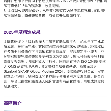
醫師在使用平台輔助下敏感度可達96.7%，相較於未使用AI平台的醫
師可降低12.5%的誤診率，效益明顯。
3. 本模型效能表現優秀，已與雙和醫院院內診療流程整和，輔助醫
師判讀診斷，降低醫師負擔，有效提升診斷準確度。
2025年度精進成果
本團隊研發之「腦動脈瘤人工智慧輔助診斷平台」於本年度完成多
項成果。技術面完成亞東醫院跨院跨機型臨床效能試驗，證實模型
在多儀器影像條件下具高敏感度與特異度，展現穩定泛化能力；並
於雙和醫院完成多醫師多案例臨床效益試驗，顯示可顯著提升判讀
靈敏度與效率，具臨床導入可行性。同時建置符合 ISO 13485 架構
之 QMS 品質管理系統，奠定醫材查驗登錄基礎。商業面參與
Stanford SPARK Global Meeting 2024，獲國際創投與專家肯定並
建立合作網絡；雙院臨床問卷亦顯示使用者滿意度逾九成。綜合而
言，平台已由技術驗證邁入臨床實證與商品化階段，展現成熟度與
發展潛力。
團隊簡介