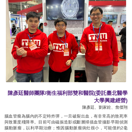
陳彥廷醫師團隊/衛生福利部雙和醫院(委託臺北醫學
大學興建經營)
陳彥廷、劉家銓、詹傑翔
腦血管瘤為腦內的不定時炸彈，一旦破裂出血，有非常高的致死率
與致重度殘障率。目前可由磁振造影或斷層掃描血管攝影早期偵測
腦動脈瘤，以利早期治療；惟因腦動脈瘤病灶很小，可能僅約2毫