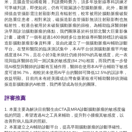
米，且腦血管結構複雜，判讀費時費力，須多年放射線專科訓練才
可準確判讀，即便如此，仍有可能漏讀小型腦動脈瘤。此外，斷層
掃描血管攝影需注射顯影劑且有輻射性，較常被用於腦動脈瘤破裂
的急重症患者，相對來說，磁振造影血管攝影無須注射顯影劑也無
輻射性，較適合被用於未破裂腦動脈瘤的篩檢。為輔助臨床醫師解
決早期診治腦動脈瘤的痛點，我們團隊基於科技部北醫大巨量影像
計畫，建構了一個有超過1400例經多位放射線專科醫師標註的磁振
造影腦動脈瘤影像資料庫，並由此建立了一個腦動脈瘤AI輔助診斷
平台。在雙和醫院的臨床測試集中，本AI平台偵測腦動脈瘤平均敏
感度達84.7%，且在小於3毫米病灶仍維持80%的高敏感度，此一表
現與臨床醫師在同一測試集的敏感度(84.2%)相當，而我們進一步發
現AI模型與醫師的診斷有互補作用，醫師在使用本AI平台輔助下敏感
度可達96.7%，相較於未使用AI平台的醫師可降低12.5%的誤診率，
效益明顯。目前尚未有經美國或台灣食藥署核准可輔助醫師偵測磁
振造影腦動脈的AI軟體，我們希望成為領先的團隊。
評審推薦
1. 本案主要為解決目前醫生由CTA及MRA診斷腦動脈瘤的敏感度偏
低的問題，希望透過AI之工具來輔助，提升對小腫瘤其敏感度，以
改善對病人臨床的照顧。
2. 本案建立之AI輔助診斷平台，提高早期腦動脈瘤的診斷準確性。