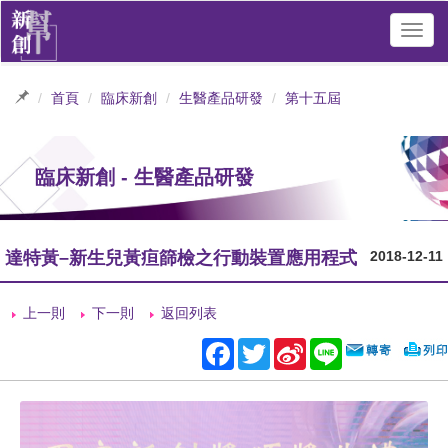
Toggl
navig
首頁
臨床新創
生醫產品研發
第十五屆
臨床新創 - 生醫產品研發
達特黃–新生兒黃疸篩檢之行動裝置應用程式
2018-12-11
上一則
下一則
返回列表
Facebook
Twitter
Sina
Line
Weibo