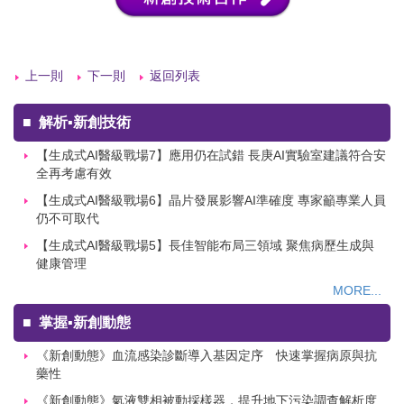
上一則
下一則
返回列表
■
解析▪新創技術
【生成式AI醫級戰場7】應用仍在試錯 長庚AI實驗室建議符合安
全再考慮有效
【生成式AI醫級戰場6】晶片發展影響AI準確度 專家籲專業人員
仍不可取代
【生成式AI醫級戰場5】長佳智能布局三領域 聚焦病歷生成與
健康管理
MORE...
■
掌握▪新創動態
《新創動態》血流感染診斷導入基因定序 快速掌握病原與抗
藥性
《新創動態》氣液雙相被動採樣器，提升地下污染調查解析度