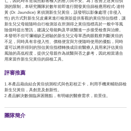
亡，因此時常造成照顧者極大的壓力與不安。為了改善上述黃疸偵
測的限制，本研究團隊於數年前即進行開發黃疸篩檢應用程式-達特
黃 (Dr. Jaundice) 來偵測新生兒黃疸，該發明以影像處理 (非侵入
性) 的方式對新生兒皮膚來進行檢測並提供客觀的黃疸預估指標，讓
新生兒父母能隨時自行檢測並在所測得之黃疸指標高於一般中等風
險值時提出警訊，建議父母能夠及早就醫進一步接受檢查與治療。
本發明不但可彌補缺乏經驗的新生兒父母單憑肉眼觀察判斷黃疸的
不足，同時具有非侵入性、價格便宜與方便隨時使用的優點，同時
還可以將所得到的預估黃疸指標轉換成目前醫療人員用來評估黃疸
風險的高低程度，提供父母親作為就醫與否之參考，因此相當適合
用來當作新生兒黃疸的篩檢工具。
評審推薦
1.本產品藉由結合黃疸偵測程式與色彩校正卡，利用手機來輔助篩檢
新生兒黃疸，具創意及創新性。
2.產品解決數個臨床困難點，有明確的醫療需求，前景佳。
團隊簡介