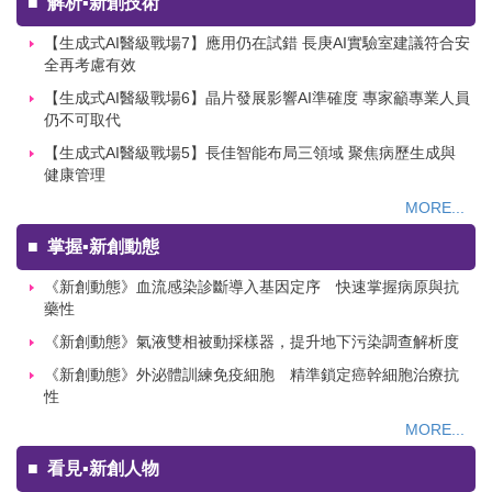
■
解析▪新創技術
【生成式AI醫級戰場7】應用仍在試錯 長庚AI實驗室建議符合安
全再考慮有效
【生成式AI醫級戰場6】晶片發展影響AI準確度 專家籲專業人員
仍不可取代
【生成式AI醫級戰場5】長佳智能布局三領域 聚焦病歷生成與
健康管理
MORE...
■
掌握▪新創動態
《新創動態》血流感染診斷導入基因定序 快速掌握病原與抗
藥性
《新創動態》氣液雙相被動採樣器，提升地下污染調查解析度
《新創動態》外泌體訓練免疫細胞 精準鎖定癌幹細胞治療抗
性
MORE...
■
看見▪新創人物