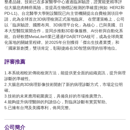
整產品鏈。技術已在多家醫學中心通過臨床驗證，證實能更精準評
估大腸息肉轉癌風險，並提高生物標記檢測的準確度(例如: HER2和
PD-L1)。台北醫學大學附設醫院已向主管機關提出自費檢測項目申
請，此為全球首次3D病理檢測正式落地臨床。 在營運策略上，公司
以「臨床驗證、國際布局、3D病理平台化」為核心，已與美國、日
本大型醫院展開合作，並同步推動3D影像服務、AI分析與自動化系
統。自研軟體MetaLite®業已通過FDA與TFDA核可，成為全球商業
化落地的關鍵里程碑。於2025年分別獲得「傑出生技產業獎」和
「國家新創獎」雙項肯定，彰顯捷絡在3D智慧病理的領導地位。
評審推薦
1.本系統相較於傳統檢測方法，能提供更全面的組織資訊，提升病理
診斷的準確性。
2.大腸息肉3D病理影像技術開創了新的病理診斷方式，市場定位明
確。
3.技術的未來應用範圍廣泛，具備良好的市場推廣潛力。
4.能夠提升病理醫師的判讀信心，對臨床診斷有實質幫助。
5.已擁有台灣及美國專利，佈局完整。
公司簡介