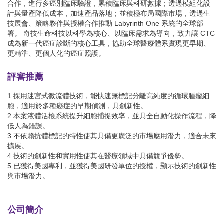
合作，進行多癌別臨床驗證，累積臨床與科研數據；透過模組化設
計與量產降低成本，加速產品落地；並積極布局國際市場，透過生
技展會、策略夥伴與授權合作推動 Labyrinth One 系統的全球部
署。 奇技生命科技以科學為核心、以臨床需求為導向，致力讓 CTC
成為新一代癌症診斷的核心工具，協助全球醫療體系實現更早期、
更精準、更個人化的癌症照護。
評審推薦
1.採用迷宮式微流體技術，能快速無標記分離高純度的循環腫瘤細
胞，適用於多種癌症的早期偵測，具創新性。
2.本案液體活檢系統提升細胞捕捉效率，並具全自動化操作流程，降
低人為錯誤。
3.不依賴抗體標記的特性使其具備更廣泛的市場應用潛力，適合未來
擴展。
4.技術的創新性和實用性使其在醫療領域中具備競爭優勢。
5.已獲得美國專利，並獲得美國研發單位的授權，顯示技術的創新性
與市場潛力。
公司簡介