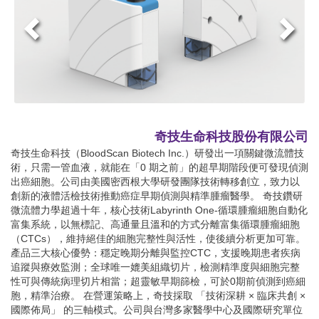
奇技生命科技股份有限公司
奇技生命科技（BloodScan Biotech Inc.）研發出一項關鍵微流體技
術，只需一管血液，就能在「0 期之前」的超早期階段便可發現偵測
出癌細胞。公司由美國密西根大學研發團隊技術轉移創立，致力以
創新的液體活檢技術推動癌症早期偵測與精準腫瘤醫學。 奇技鑽研
微流體力學超過十年，核心技術Labyrinth One-循環腫瘤細胞自動化
富集系統，以無標記、高通量且溫和的方式分離富集循環腫瘤細胞
（CTCs），維持絕佳的細胞完整性與活性，使後續分析更加可靠。
產品三大核心優勢：穩定晚期分離與監控CTC，支援晚期患者疾病
追蹤與療效監測；全球唯一媲美組織切片，檢測精準度與細胞完整
性可與傳統病理切片相當；超靈敏早期篩檢，可於0期前偵測到癌細
胞，精準治療。 在營運策略上，奇技採取 「技術深耕 × 臨床共創 ×
國際佈局」 的三軸模式。公司與台灣多家醫學中心及國際研究單位