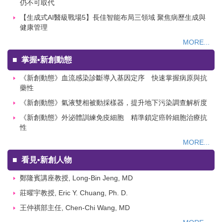
仍不可取代
【生成式AI醫級戰場5】長佳智能布局三領域 聚焦病歷生成與
健康管理
MORE...
■
掌握▪新創動態
《新創動態》血流感染診斷導入基因定序 快速掌握病原與抗
藥性
《新創動態》氣液雙相被動採樣器，提升地下污染調查解析度
《新創動態》外泌體訓練免疫細胞 精準鎖定癌幹細胞治療抗
性
MORE...
■
看見▪新創人物
鄭隆賓講座教授, Long-Bin Jeng, MD
莊曜宇教授, Eric Y. Chuang, Ph. D.
王仲祺部主任, Chen-Chi Wang, MD