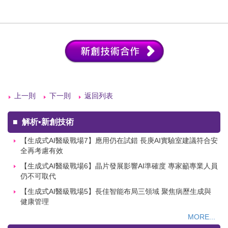
上一則
下一則
返回列表
■
解析▪新創技術
【生成式AI醫級戰場7】應用仍在試錯 長庚AI實驗室建議符合安
全再考慮有效
【生成式AI醫級戰場6】晶片發展影響AI準確度 專家籲專業人員
仍不可取代
【生成式AI醫級戰場5】長佳智能布局三領域 聚焦病歷生成與
健康管理
MORE...