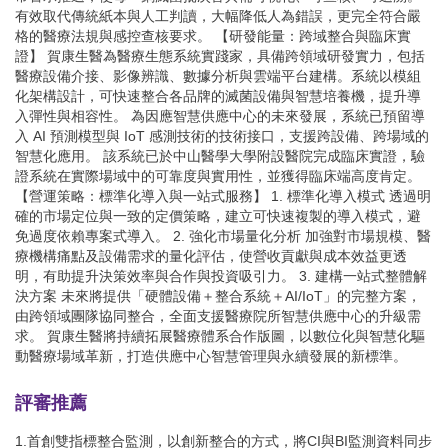
有效取代傳統紙本與人工判讀，大幅降低人為錯誤，更完全符合嚴
格的醫療法規與感控查核要求。 【研發能量：跨域整合與臨床實
證】 賀康生醫為醫療生態系統實踐家，具備跨領域研發實力，包括
醫療設備介接、影像辨識、數據分析與雲端平台建構。系統以模組
化架構設計，可快速整合各品牌的滅菌設備與智慧培養機，提升導
入彈性與相容性。 為因應智慧供應中心的未來發展，系統已預留導
入 AI 預測模型與 IoT 感測技術的技術接口，支援跨設備、跨場域的
智慧化應用。 該系統已於中山醫學大學附設醫院完成臨床實證，驗
證系統在實際場域中的可靠度與實用性，並獲得臨床端高度肯定。
【營運策略：標準化導入與一站式服務】 1. 標準化導入模式 透過明
確的市場定位與一致的定價策略，建立可快速複製的導入模式，避
免過度依賴專案式導入。 2. 強化市場量化分析 加強對市場規模、醫
療機構痛點及設備需求的量化評估，使營收貢獻與成本效益更透
明，有助提升決策效率與合作與投資吸引力。 3. 建構一站式整體解
決方案 未來將提供「硬體設備＋整合系統＋AI/IoT」的完整方案，
由跨領域團隊協同整合，全面支援醫療院所智慧供應中心的升級需
求。 賀康生醫將持續拓展醫療體系合作版圖，以數位化與智慧化驅
動醫療場域革新，打造供應中心智慧管理與永續發展的新標準。
評審推薦
1.首創雙指標整合監測，以創新整合的方式，將CI與BI監測資料同步