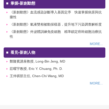
■
掌握▪新創動態
《新創動態》血流感染診斷導入基因定序 快速掌握病原與抗
藥性
《新創動態》氣液雙相被動採樣器，提升地下污染調查解析度
《新創動態》外泌體訓練免疫細胞 精準鎖定癌幹細胞治療抗
性
MORE...
■
看見▪新創人物
鄭隆賓講座教授, Long-Bin Jeng, MD
莊曜宇教授, Eric Y. Chuang, Ph. D.
王仲祺部主任, Chen-Chi Wang, MD
MORE...