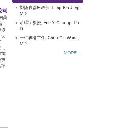
鄭隆賓講座教授, Long-Bin Jeng,
公司
MD
國藥
莊曜宇教授, Eric Y. Chuang, Ph.
設計
D.
數原
可切
王仲祺部主任, Chen-Chi Wang,
張
MD
係，
MORE...
畫邀
速技
精準