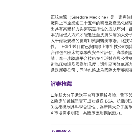
正弦生醫（Sinedore Medicine
廠與上市企業逾二十五年的研發及產品化經驗。
出具有高親和力與穿膜選擇性的胜肽序列，
本須經侵入方式才能遞送至皮膚深層的大分
入千億級規模的皮膚用藥與醫美市場。此技
性。 正弦生醫目前已與國際上市生技公司
合作包含臨床前藥動與安全性評估、高階劑型開發
請，進一步驗證平台技術在全球醫療與公共
術臨床轉譯及國際能見度，還能顯著降低新
遞送新藥公司，同時也將成為國際大型藥廠
評審推薦
1.創新大分子遞送平台可應用於鼻噴、舌下
2.臨床前數據證實可成功遞送 BSA、抗體
3.技術機制具科學合理性，為新興大分子製
4.市場需求明確，具臨床應用擴展潛力。