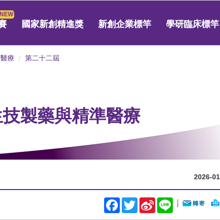
賽
國家新創精進獎
新創企業標竿
學研臨床標竿
準醫療
第二十二屆
 生技製藥與精準醫療
2026-01
Facebook
Twitter
Sina
Line
｜
Weibo