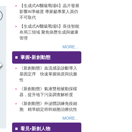
【生成式AI醫級戰場6】晶片發展
影響AI準確度 專家籲專業人員仍
不可取代
【生成式AI醫級戰場5】長佳智能
布局三領域 聚焦病歷生成與健康
管理
MORE...
■
掌握▪新創動態
《新創動態》血流感染診斷導入
基因定序 快速掌握病原與抗藥
性
《新創動態》氣液雙相被動採樣
器，提升地下污染調查解析度
《新創動態》外泌體訓練免疫細
胞 精準鎖定癌幹細胞治療抗性
MORE...
■
看見▪新創人物