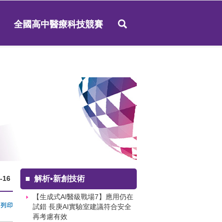
全國高中醫療科技競賽
-16
■
解析▪新創技術
【生成式AI醫級戰場7】應用仍在
試錯 長庚AI實驗室建議符合安全
再考慮有效