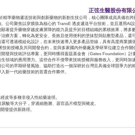
正弦生醫股份有限
）是一家專注於精準藥物遞送技術與創新藥物的新創生技公司，核心團隊成員具備在跨
公司聚焦以穿膜肽為核心的 TransE 透皮遞送平台技術，並且運用AI
能顯著提升藥物穿越皮膚屏障的能力及提升於目標組織的累積效果，將多
子治療方案，轉化為更安全、長效且使用便利的塗抹型與貼敷型產品，還
術還可透過模組化設計，在未來快速導入更多產品管線，具有高度商業擴
簽署技術授權及共同開發合約，並與多家國內外藥廠及學研單位建立合作關
與技術評估專案，更同時獲得蓋茲基金會（Gates Foundation）計
衛生領域的應用潛力。這些合作不僅帶來技術授權與服務收入，更同時加
創公司的早期研發風險、協助打造出一個深耕於台灣且具備全球競爭力的
導入新一代給藥技術的首選合作夥伴。
與經皮等多種非侵入性給藥途徑。
與玻尿酸等大分子，穿過細胞層、器官晶片模型與豬皮。
劑開發提供新路徑。