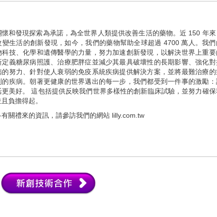
懷和發現探索為承諾，為全世界人類提供改善生活的藥物。近 150 年來
變生活的創新發現，如今，我們的藥物幫助全球超過 4700 萬人。我們
物科技、化學和遺傳醫學的力量，努力加速創新發現，以解決世界上重要
新定義糖尿病照護、治療肥胖症並減少其最具破壞性的長期影響、強化對
病的努力、針對使人衰弱的免疫系統疾病提供解決方案，並將最難治療的
制的疾病。朝著更健康的世界邁出的每一步，我們都受到一件事的激勵：
活更美好。 這包括提供反映我們世界多樣性的創新臨床試驗，並努力確保
並且負擔得起。
關禮來的資訊，請參訪我們的網站 lilly.com.tw