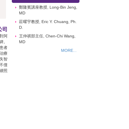
鄭隆賓講座教授, Long-Bin Jeng,
MD
莊曜宇教授, Eric Y. Chuang, Ph.
D.
公司
針對阿
王仲祺部主任, Chen-Chi Wang,
碑。
MD
患者
MORE...
治療
失智
不僅
續照