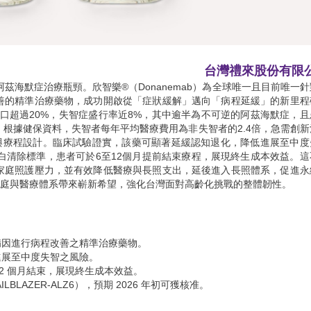
台灣禮來股份有限
茲海默症治療瓶頸。欣智樂®（Donanemab）為全球唯一且目前唯一
善的精準治療藥物，成功開啟從「症狀緩解」邁向「病程延緩」的新里程
上人口超過20%，失智症盛行率近8%，其中逾半為不可逆的阿茲海默症，且
根據健保資料，失智者每年平均醫療費用為非失智者的2.4倍，急需創新
與療程設計。臨床試驗證實，該藥可顯著延緩認知退化，降低進展至中度
白清除標準，患者可於6至12個月提前結束療程，展現終生成本效益。這
家庭照護壓力，並有效降低醫療與長照支出，延後進入長照體系，促進永
家庭與醫療體系帶來嶄新希望，強化台灣面對高齡化挑戰的整體韌性。
病因進行病程改善之精準治療藥物。
進展至中度失智之風險。
–12 個月結束，展現終生成本效益。
BLAZER-ALZ6），預期 2026 年初可獲核准。