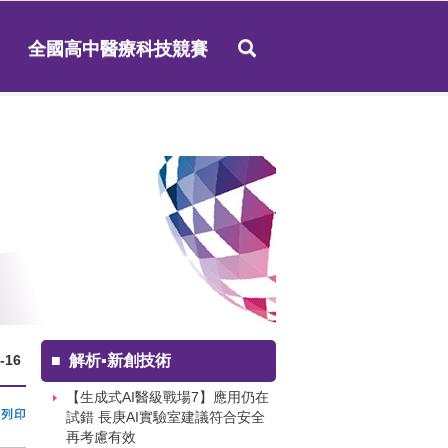
全國高中醫療科技競賽
-16
■
解析▪新創技術
【生成式AI醫級戰場7】應用仍在
試錯 長庚AI實驗室建議符合安全
再考慮有效