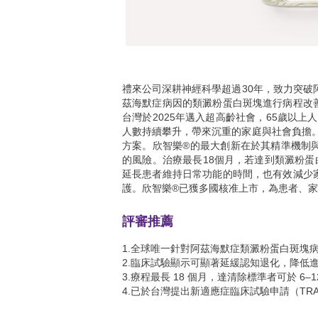
禮來公司深耕神經科學超過30年，致力突破阿
茲海默症病因的類澱粉蛋白斑塊進行病程改
台灣於2025年邁入超高齡社會，65歲以
人數持續攀升，帶來沉重的家庭與社會負擔。
方案。欣智樂®的最大創新在於其精準機制
的風險。治療最長18個月，若達到類澱粉蛋
延長患者維持日常功能的時間，也有效減少
護。欣智樂®已獲多國核准上市，為患者、
評審推薦
1.全球唯一針對阿茲海默症類澱粉蛋白斑塊
2.臨床試驗顯示可顯著延緩認知退化，降低
3.療程最長 18 個月，達清除標準者可於 6
4.已於台灣提出新適應症臨床試驗申請（TRAIL