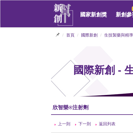
國家新創獎
新創參
首頁
國際新創
生技製藥與精
國際新創 -
欣智樂®注射劑
上一則
下一則
返回列表