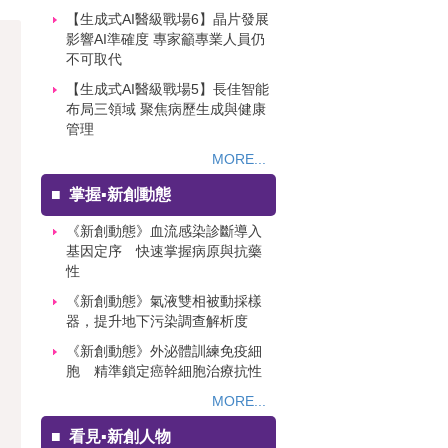
【生成式AI醫級戰場6】晶片發展
影響AI準確度 專家籲專業人員仍
不可取代
【生成式AI醫級戰場5】長佳智能
布局三領域 聚焦病歷生成與健康
管理
MORE...
■
掌握▪新創動態
《新創動態》血流感染診斷導入
基因定序 快速掌握病原與抗藥
性
《新創動態》氣液雙相被動採樣
器，提升地下污染調查解析度
《新創動態》外泌體訓練免疫細
胞 精準鎖定癌幹細胞治療抗性
MORE...
■
看見▪新創人物