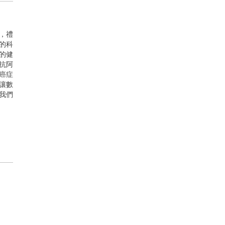
，禮
的科
的健
抗阿
癌症
讓數
我們