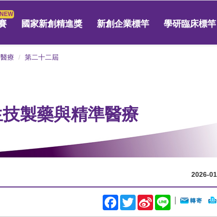
賽
國家新創精進獎
新創企業標竿
學研臨床標竿
準醫療
第二十二屆
 生技製藥與精準醫療
2026-01
Facebook
Twitter
Sina
Line
｜
Weibo