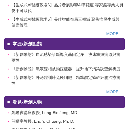
【生成式AI醫級戰場6】晶片發展影響AI準確度 專家籲專業人員
仍不可取代
【生成式AI醫級戰場5】長佳智能布局三領域 聚焦病歷生成與
健康管理
MORE...
■
掌握▪新創動態
《新創動態》血流感染診斷導入基因定序 快速掌握病原與抗
藥性
《新創動態》氣液雙相被動採樣器，提升地下污染調查解析度
《新創動態》外泌體訓練免疫細胞 精準鎖定癌幹細胞治療抗
性
MORE...
■
看見▪新創人物
鄭隆賓講座教授, Long-Bin Jeng, MD
莊曜宇教授, Eric Y. Chuang, Ph. D.