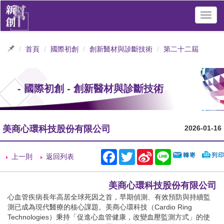
Toggl
navig
首頁
國際初創
創新醫材與診斷技術
第二十二屆
- 國際初創 - 創新醫材與診斷技術
美商心環科技股份有限公司
2026-01-16
Facebook
Twitter
Sina
Line
上一則
返回列表
Weibo
美商心環科技股份有限公司
心血管疾病長年高居全球死因之首，早期偵測、有效預防與持續監
測已成為現代醫療的核心課題。美商心環科技（Cardio Ring
Technologies）秉持「促進心血管健康，改變血壓監測方式」的使