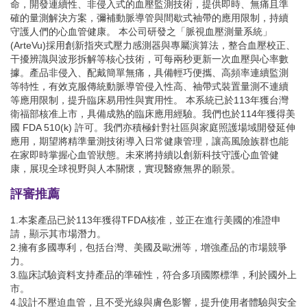
命，開發連續性、非侵入式的血壓監測技術，提供即時、無痛且準
確的量測解決方案，彌補動脈導管與間歇式袖帶的應用限制，持續
守護人們的心血管健康。 本公司研發之「脈視血壓測量系統」
(ArteVu)採用創新指夾式壓力感測器與專屬演算法，整合血壓校正、
干擾辨識與波形拆解等核心技術，可每兩秒更新一次血壓與心率數
據。產品非侵入、配戴簡單無痛，具備輕巧便攜、高頻率連續監測
等特性，有效克服傳統動脈導管侵入性高、袖帶式裝置量測不連續
等應用限制，提升臨床易用性與實用性。 本系統已於113年獲台灣
衛福部核准上市，具備成熟的臨床應用經驗。我們也於114年獲得美
國 FDA 510(k) 許可。我們亦積極針對社區與家庭照護場域開發延伸
應用，期望將精準量測技術導入日常健康管理，讓高風險族群也能
在家即時掌握心血管狀態。未來將持續以創新科技守護心血管健
康，展現全球視野與人本關懷，實現醫療無界的願景。
評審推薦
1.本案產品已於113年獲得TFDA核准，並正在進行美國的准證申
請，顯示其市場潛力。
2.擁有多國專利，包括台灣、美國及歐洲等，增強產品的市場競爭
力。
3.臨床試驗資料支持產品的準確性，符合多項國際標準，利於國外上
市。
4.設計不壓迫血管，且不受光線與膚色影響，提升使用者體驗與安全