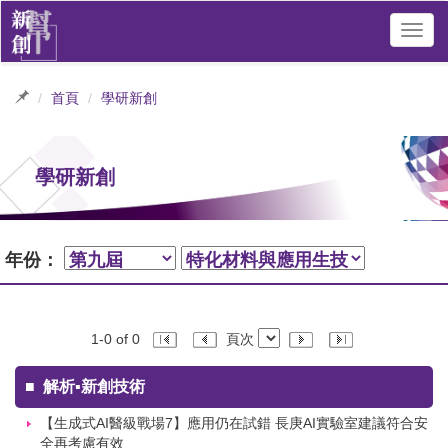
Toggl
navig
首頁
學研新創
學研新創
年份：
1-0 of 0
頁次
■
解析▪新創技術
【生成式AI醫級戰場7】應用仍在試錯 長庚AI實驗室建議符合安
全再考慮有效