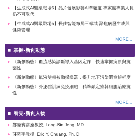
【生成式AI醫級戰場6】晶片發展影響AI準確度 專家籲專業人員
仍不可取代
【生成式AI醫級戰場5】長佳智能布局三領域 聚焦病歷生成與
健康管理
MORE...
■
掌握▪新創動態
《新創動態》血流感染診斷導入基因定序 快速掌握病原與抗
藥性
《新創動態》氣液雙相被動採樣器，提升地下污染調查解析度
《新創動態》外泌體訓練免疫細胞 精準鎖定癌幹細胞治療抗
性
MORE...
■
看見▪新創人物
鄭隆賓講座教授, Long-Bin Jeng, MD
莊曜宇教授, Eric Y. Chuang, Ph. D.