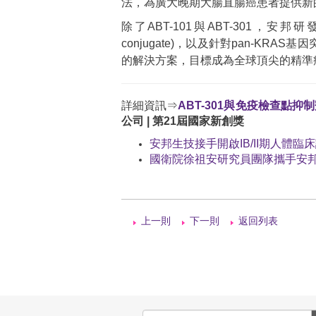
法，為廣大晚期大腸直腸癌患者提供新
除了ABT-101與ABT-301，安邦研發
conjugate)，以及針對pan-KR
的解決方案，目標成為全球頂尖的精準
詳細資訊⇒
ABT-301與免疫檢查點抑
公司 | 第21屆國家新創獎
安邦生技接手開啟IB/II期人體臨
國衛院徐祖安研究員團隊攜手安邦
上一則
下一則
返回列表