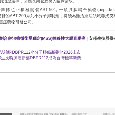
的治療選擇，回應長期被忽視的臨床需求。
團隊也正積極開發ABT-501; 一項胜肽耦合藥物(peptide-d
AS基因突變的ABT-200系列小分子抑制劑，持續為難治癌症領域尋找
癌症藥物研發公司。
制劑合併治療微衛星穩定(MSS)轉移性大腸直腸癌
| 安邦生技股份
床試驗盼DBPR112小分子肺癌新藥於2026上市
生技盼肺癌新藥DBPR112成為台灣標竿新藥
本網站中所有資料(包括影音.文字.圖表.數據等) ，均屬於本中心或
財團法人生