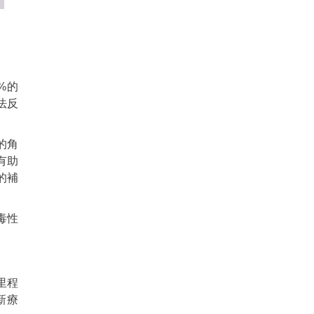
%的
法反
的角
有助
胞的補
毒性
里程
新療