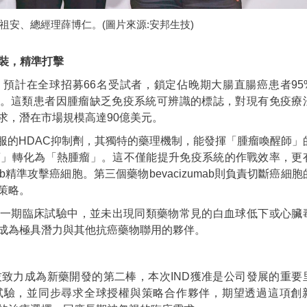
安、總經理薛博仁。(圖片來源:安邦生技)
裝，精準打擊
療法，預計在全球招募66名受試者，鎖定佔晚期大腸直腸癌患者95
H）類型。這類患者因腫瘤缺乏免疫系統可辨識的標誌，對現有免疫療
求，潛在市場規模高達90億美元。
種口服的HDAC抑制劑，其獨特的藥理機制，能發揮「腫瘤喚醒師」
瘤」轉化為「熱腫瘤」。這不僅能提升免疫系統的作戰效率，更
umab精準攻擊癌細胞。第三個藥物bevacizumab則負責切斷癌細
策略。
單藥一期臨床試驗中，並未出現同類藥物常見的白血球低下或心臟
成為極具潛力與其他抗癌藥物聯用的夥伴。
致力成為新藥開發的第二棒，本次IND獲准是公司發展的重要
臨床試驗，並同步尋求全球授權與策略合作夥伴，期望透過這項創