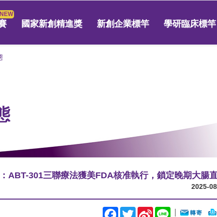
賽
國家新創精進獎
新創企業標竿
學研臨床標竿
態
態
ABT-301三聯療法獲美FDA核准執行，鎖定晚期大腸
2025-08
Facebook
Twitter
Sina
Line
｜