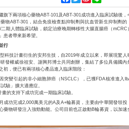
Weibo
下兩項核心藥物ABT-101及ABT-301成功進入臨床試驗後，
物ABT-301，結合免疫檢查點抑制劑與抗血管新生抑制劑的
/二期人體臨床試驗，鎖定治療晚期轉移性大腸直腸癌（mCRC
」患者帶來新希望。
並行
型科技計畫衍生的安邦生技，自2019年成立以來，即展現驚人
藥研發權威徐祖安、謝興邦博士共同創辦，集結了多位具備國內
之初，便已有兩項核心產品進入臨床階段：
n20基因突變引起的非小細胞肺癌（NSCLC），已獲FDA核准進入Ib/
床試驗」擴大適應症。
家型計畫的支持下成功完成一期臨床試驗。
月成功完成2,000萬美元的A及A+輪募資，主要由中華開發領投
心藥物研發注入強勁動能。公司目前也正啟動B輪募資，以加速