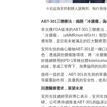
※右起為安邦創辦人謝興邦、執行長徐祖
ABT-301
三聯療法：揭開「冷腫瘤」偽
本次獲FDA核准的ABT-301三聯
「冷腫瘤」（pMMR/non-MSI-
應有限，是目前未被滿足的巨大醫療需
安邦生技的核心藥物ABT-301是一
色，透過調控腫瘤微環境，將「冷腫
於後續聯用的PD-1單株抗體tisleliz
給線，形成三管齊下、加乘協同的抗癌
值得一提的是，ABT-301在先前的
等嚴重副作用，其優異的安全性，使其
回應醫療需求，展望未來
安邦生技總經理薛博仁表示，安邦生技
碑。公司將持續推進ABT-301的