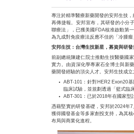
專注於精準醫療新藥開發的安邦生技，繼旗
再傳捷報。安邦宣布，其研發的小分子藥
聯療法」，已獲美國FDA核准啟動第一
為九成對免疫療法反應不佳的「冷腫瘤
安邦生技：台灣生技新星，募資與研發
前副總統陳建仁院士推動生技醫藥國家
實力。由資深化學專家石全博士與新
藥開發經驗的頂尖人才。安邦生技成立
ABT-101：針對HER2 Exo
臨床試驗，並規劃透過「籃式臨
ABT-301：已於2018年在國
憑藉堅實的研發基礎，安邦於2024年7
獲得國發基金等多家創投支持，為其核
布局與商業化進程。