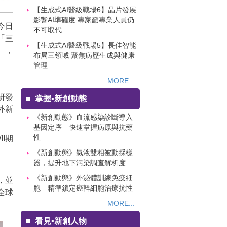
【生成式AI醫級戰場6】晶片發展
影響AI準確度 專家籲專業人員仍
今日
不可取代
「三
【生成式AI醫級戰場5】長佳智能
），
布局三領域 聚焦病歷生成與健康
管理
MORE...
研發
■
掌握▪新創動態
外新
《新創動態》血流感染診斷導入
基因定序 快速掌握病原與抗藥
性
II期
《新創動態》氣液雙相被動採樣
器，提升地下污染調查解析度
《新創動態》外泌體訓練免疫細
，並
胞 精準鎖定癌幹細胞治療抗性
全球
MORE...
■
看見▪新創人物