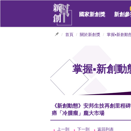
國家新創獎
新創參
首頁
關於新創獎
掌握▪新創動
掌握▪新創動
《新創動態》安邦生技再創里程碑：
癌「冷腫瘤」龐大市場
上一則
下一則
返回列表