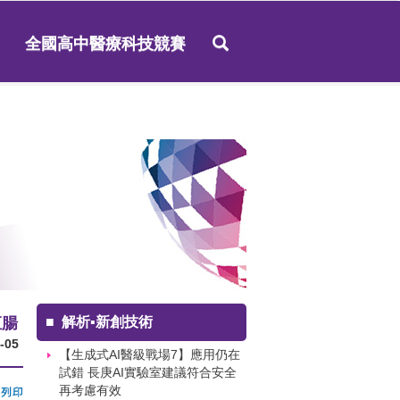
全國高中醫療科技競賽
直腸
■
解析▪新創技術
-05
【生成式AI醫級戰場7】應用仍在
試錯 長庚AI實驗室建議符合安全
再考慮有效