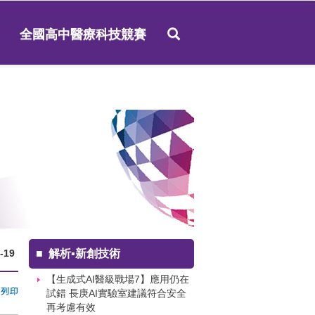
全國高中醫療科技競賽
-19
■
解析▪新創技術
【生成式AI醫級戰場7】應用仍在
試錯 長庚AI實驗室建議符合安全
再考慮有效