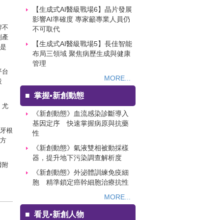
【生成式AI醫級戰場6】晶片發展
影響AI準確度 專家籲專業人員仍
牌不
不可取代
到產
【生成式AI醫級戰場5】長佳智能
說是
布局三領域 聚焦病歷生成與健康
管理
平台
MORE...
設
■
掌握▪新創動態
，尤
《新創動態》血流感染診斷導入
基因定序 快速掌握病原與抗藥
工牙根
性
發方
《新創動態》氣液雙相被動採樣
器，提升地下污染調查解析度
醫附
《新創動態》外泌體訓練免疫細
胞 精準鎖定癌幹細胞治療抗性
MORE...
■
看見▪新創人物