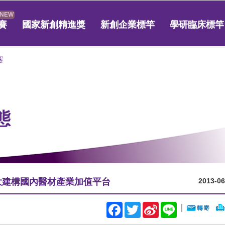
賽
國家新創精進獎
新創企業標竿
學研臨床標竿
態
態
大建構國內醫材產業加值平台
2013-06
Facebook
Twitter
Sina
Line
｜
Weibo