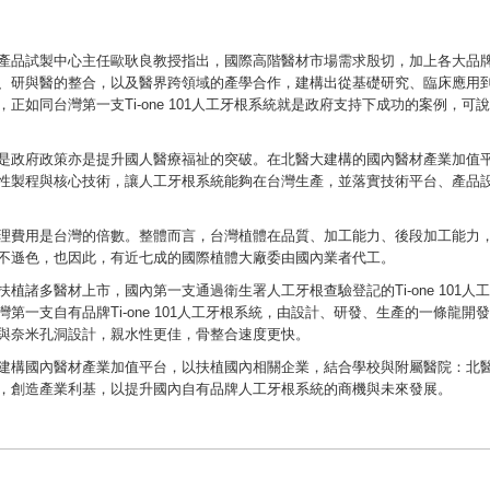
產品試製中心主任歐耿良教授指出，國際高階醫材市場需求殷切，加上各大品
、研與醫的整合，以及醫界跨領域的產學合作，建構出從基礎研究、臨床應用
如同台灣第一支Ti-one 101人工牙根系統就是政府支持下成功的案例，可
是政府政策亦是提升國人醫療福祉的突破。在北醫大建構的國內醫材產業加值
性製程與核心技術，讓人工牙根系統能夠在台灣生產，並落實技術平台、產品
理費用是台灣的倍數。整體而言，台灣植體在品質、加工能力、後段加工能力
不遜色，也因此，有近七成的國際植體大廠委由國內業者代工。
諸多醫材上市，國內第一支通過衛生署人工牙根查驗登記的Ti-one 101人
一支自有品牌Ti-one 101人工牙根系統，由設計、研發、生產的一條龍開
與奈米孔洞設計，親水性更佳，骨整合速度更快。
建構國內醫材產業加值平台，以扶植國內相關企業，結合學校與附屬醫院：北
，創造產業利基，以提升國內自有品牌人工牙根系統的商機與未來發展。