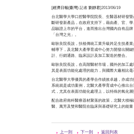
[
經濟日報(臺灣)
記者
劉靜君
]2013/06/19
台北醫學大學口腔醫學院院長、生醫器材研發暨
斷研發新產品，在政府支持下，藉由產、官、學
品驗證上市的平台，進而推出台灣國內自有品牌，正
「台灣之光」。
歐耿良院長說，扶植傳統工業升級跨足生技產業
輔導下，及北醫大產學育成中心努力開發出關鍵
計、行銷通路、臨床設計及加工製造的整合。
歐耿良院長說，在高階醫材市場，國外的加工處
其是表面功能化處理的能力，與國際大廠相比毫
台北醫學大學優異的產學合作績效卓越，亦成功扶植
系統就是成功案例，北醫大產學育成中心推出台灣第
式，尤其在表面功能化處理上，以特殊的氧化層
配合政府南科醫療器材聚落的政策，北醫大積極
醫、萬芳及雙和醫院在臨床與基礎研究上的能量
上一則
下一則
返回列表