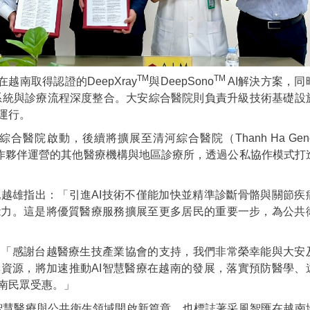
TM
TM
越南取得認證的DeepXray
與DeepSono
AI解決方案，同
系統與診療流程深度整合。大安綜合醫院則負責升級技術基礎設
運行。
合醫院啟動，後續將擴展至清河綜合醫院（Thanh Ha Gener
及其合作夥伴運營的其他醫療機構與地區診療所，透過公私協作模式打
越雄指出：「引進AI技術不僅能加快並精準診斷骨骼與關節疾
能力。這是將優質醫療服務擴展至更多居民的重要一步，為公共
：「感謝台越醫療生技產業協會的支持，我們非常榮幸能與大安
資源，將加速推動AI智慧醫療在越南的發展，落實預防醫學、
南民眾受惠。」
智慧醫療與公共衛生領域開啟新篇章，也標誌著采風智匯在越南