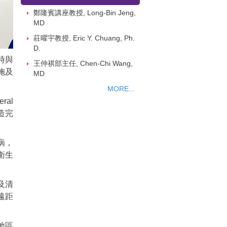
鄭隆賓講座教授, Long-Bin Jeng,
MD
莊曜宇教授, Eric Y. Chuang, Ph.
D.
時與
王仲祺部主任, Chen-Chi Wang,
施及
MD
MORE...
al
造完
病，
衛生
及清
遠距
地區