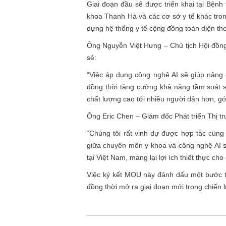
Giai đoạn đầu sẽ được triển khai tại Bện
khoa Thanh Hà và các cơ sở y tế khác tron
dựng hệ thống y tế cộng đồng toàn diện th
Ông Nguyễn Việt Hưng – Chủ tịch Hội đồng
sẻ:
“Việc áp dụng công nghệ AI sẽ giúp nâng 
đồng thời tăng cường khả năng tầm soát s
chất lượng cao tới nhiều người dân hơn, 
Ông Eric Chen – Giám đốc Phát triển Thị tr
“Chúng tôi rất vinh dự được hợp tác cùn
giữa chuyên môn y khoa và công nghệ AI sẽ 
tại Việt Nam, mang lại lợi ích thiết thực ch
Việc ký kết MOU này đánh dấu một bước ti
đồng thời mở ra giai đoạn mới trong chiến l