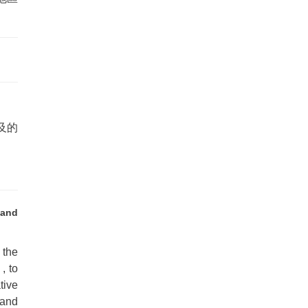
及的
 and
 the
, to
tive
 and