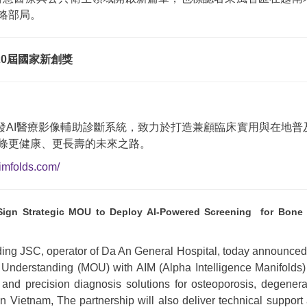
略部局。
第20屆國家新創獎
發AI醫療影像輔助診斷系統，致力於打造兼顧臨床實用與在地普
條更健康、更長壽的未來之路。
imfolds.com/
Sign
Strategic
MOU to Deploy AI-Powered
Screening
for Bone
ing JSC, operator of Da An General Hospital, today announced
Understanding (MOU) with AIM (Alpha Intelligence Manifolds) 
and precision diagnosis solutions for osteoporosis, degenera
in Vietnam, The partnership will also deliver technical support