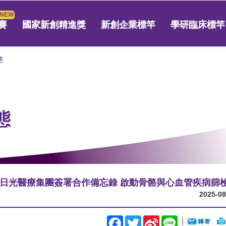
賽
國家新創精進獎
新創企業標竿
學研臨床標竿
態
態
日光醫療集團簽署合作備忘錄 啟動骨骼與心血管疾病篩
2025-08
Facebook
Twitter
Sina
Line
｜