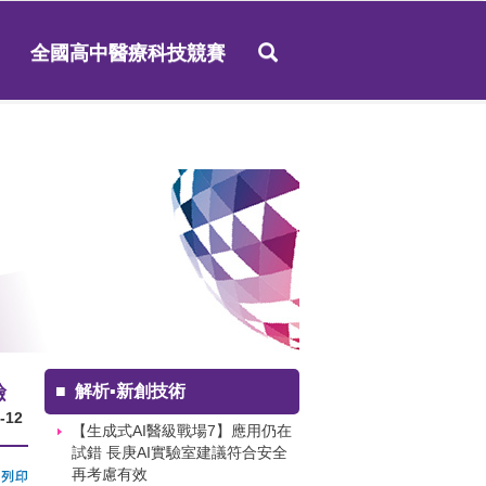
全國高中醫療科技競賽
檢
■
解析▪新創技術
-12
【生成式AI醫級戰場7】應用仍在
試錯 長庚AI實驗室建議符合安全
再考慮有效