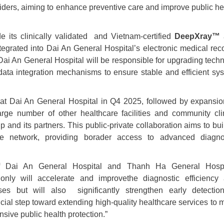
viders, aiming to enhance preventive care and improve public he
e its clinically validated and Vietnam-certified
DeepXray™
ntegrated into Dai An General Hospital’s electronic medical rec
ai An General Hospital will be responsible for upgrading techn
 data integration mechanisms to ensure stable and efficient sy
h at Dai An General Hospital in Q4 2025, followed by expansio
ge number of other healthcare facilities and community cli
nd its partners. This public-private collaboration aims to bui
e network, providing borader access to advanced diagno
 Dai An General Hospital and Thanh Ha General Hospi
 only will accelerate and improvethe diagnostic efficiency
es but will also significantly strengthen early detectio
ucial step toward extending high-quality healthcare services to 
sive public health protection.”