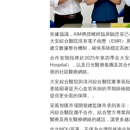
依據協議，AIM將授權經臨床驗證並已在
大安綜合醫院現有電子病歷（EMR）
建立數據整合機制，確保系統穩定高效
合作首階段將於2025年第四季在大安綜
Hospital），以及日光醫療集團
善的社區醫療網絡。
大安綜合醫院與清河綜合醫院董事長阮
更能顯著提升心血管疾病的早期篩檢
提供更全面的保障。」
采風智匯市場開發總監陳帛承則表示
河綜合醫院攜手合作。結合雙方專業與
醫療及再生醫療網絡的建設，讓更多越
此次MOU簽署，不僅為台灣與越南在