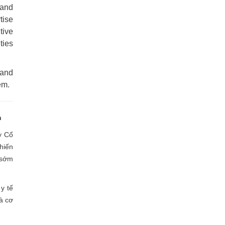
 and
tise
tive
ties
 and
em.
h
y Cổ
hiến
 sớm
y tế
và cơ