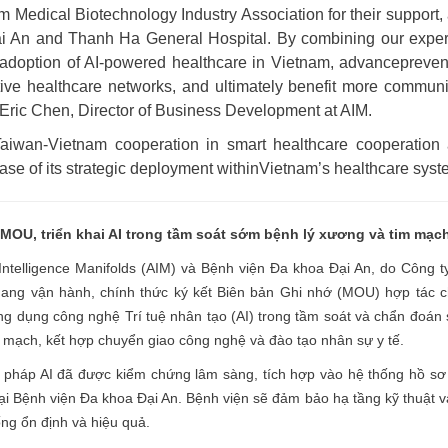
 Medical Biotechnology Industry Association for their support,
ai An and Thanh Ha General Hospital. By combining our exper
 adoption of AI-powered healthcare in Vietnam, advancepreven
ive healthcare networks, and ultimately benefit more communi
 Eric Chen, Director of Business Development at AIM.
iwan-Vietnam cooperation in smart healthcare cooperation
hase of its strategic deployment withinVietnam’s healthcare syst
 MOU, tri
ể
n khai AI trong t
ầ
m soát s
ớ
m b
ệ
nh lý x
ươ
ng v
à
tim m
ạ
c
ntelligence Manifolds (AIM) và Bệnh viện Đa khoa Đại An, do Công t
ng vận hành, chính thức ký kết Biên bản Ghi nhớ (MOU) hợp tác c
ứng dụng công nghệ Trí tuệ nhân tạo (AI) trong tầm soát và chẩn đoán
m mạch, kết hợp chuyển giao công nghệ và đào tạo nhân sự y tế.
i pháp AI đã được kiểm chứng lâm sàng, tích hợp vào hệ thống hồ sơ 
 tại Bệnh viện Đa khoa Đại An. Bệnh viện sẽ đảm bảo hạ tầng kỹ thuật 
ng ổn định và hiệu quả.