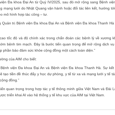
h viện Đa khoa Đại An từ Quý IV/2025, sau đó mở rộng sang Bệnh việ
g mạng lưới do Nhật Quang vận hành hoặc đối tác liên kết, hướng tới
eo mô hình hợp tác công – tư.
 Quản trị Bệnh viện Đa khoa Đại An và Bệnh viện Đa khoa Thanh Hà 
cao tốc độ và độ chính xác trong chẩn đoán các bệnh lý về xương k
ớm bệnh tim mạch. Đây là bước tiến quan trọng để mở rộng dịch vụ 
góp phần bảo đảm sức khỏe cộng đồng một cách toàn diện.”
ường của AIM cho biết:
g Bệnh viện Đa khoa Đại An và Bệnh viện Đa khoa Thanh Hà. Sự kết
tạo tiền đề thúc đẩy y học dự phòng, y tế từ xa và mạng lưới y tế tái
o cộng đồng.”
ến quan trọng trong hợp tác y tế thông minh giữa Việt Nam và Đài L
ược triển khai AI vào hệ thống y tế khu vực của AIM tại Việt Nam.