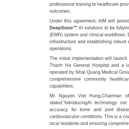
professional training to healthcare pro
outcomes.
Under this agreement, AIM will provid
DeepSono™
AI solutions to be fullyi
(EMR) system and clinical workflows. D
infrastructure and establishing robust
operations.
The initial implementation will launc
Thanh Ha General Hospital and a lar
operated by Nhat Quang Medical Group a
comprehensive community healthcar
capabilities.
Mr. Nguyen Viet Hung,Chairman of
stated,“IntroducingAI technology not
accuracy for bone and joint diseas
cardiovascular conditions. This is a cr
local residents and ensuring comprehen