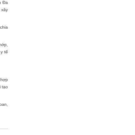
n Đa
 xây
chia
hớp,
y tế
 hợp
 tạo
oan,