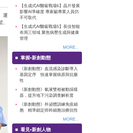
【生成式AI醫級戰場6】晶片發展
影響AI準確度 專家籲專業人員仍
C）運
不可取代
鬆、
【生成式AI醫級戰場5】長佳智能
布局三領域 聚焦病歷生成與健康
管理
MORE...
■
掌握▪新創動態
《新創動態》血流感染診斷導入
基因定序 快速掌握病原與抗藥
性
《新創動態》氣液雙相被動採樣
器，提升地下污染調查解析度
《新創動態》外泌體訓練免疫細
胞 精準鎖定癌幹細胞治療抗性
MORE...
■
看見▪新創人物