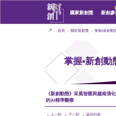
國家新創獎
新創參
首頁
關於新創獎
掌握▪新創動
掌握▪新創動
《新創動態》采風智匯與越南清化
的AI精準醫療
上一則
下一則
返回列表