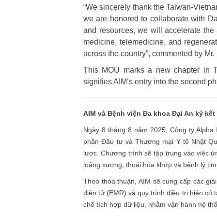
“We sincerely thank the Taiwan-Vietnam
we are honored to collaborate with D
and resources, we will accelerate the
medicine, telemedicine, and regenerat
across the country”, commented by Mr.
This MOU marks a new chapter in Ta
signifies AIM’s entry into the second p
AIM và B
ệ
nh vi
ệ
n Đa khoa Đ
ạ
i An ký k
ế
t
Ngày 8 tháng 8 năm 2025, Công ty Alpha I
phần Đầu tư và Thương mại Y tế Nhật Qua
lược. Chương trình sẽ tập trung vào việc 
loãng xương, thoái hóa khớp và bệnh lý ti
Theo thỏa thuận, AIM sẽ cung cấp các giả
điện tử (EMR) và quy trình điều trị hiện có
chế tích hợp dữ liệu, nhằm vận hành hệ thố