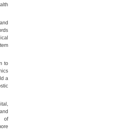
alth
and
ords
ical
stem
n to
nics
ld a
stic
tal,
 and
n of
more