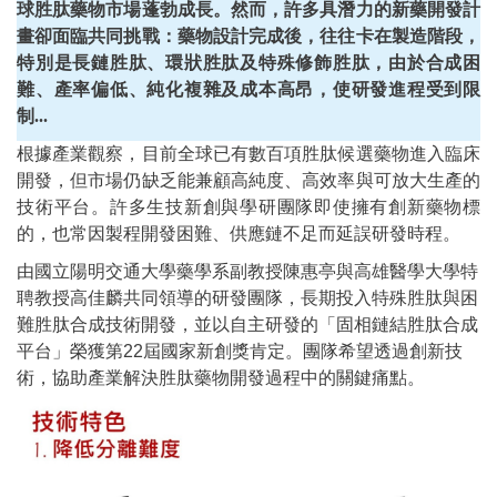
球胜肽藥物市場蓬勃成長。然而，許多具潛力的新藥開發計
畫卻面臨共同挑戰：藥物設計完成後，往往卡在製造階段，
特別是長鏈胜肽、環狀胜肽及特殊修飾胜肽，由於合成困
難、產率偏低、純化複雜及成本高昂，使研發進程受到限
制...
根據產業觀察，目前全球已有數百項胜肽候選藥物進入臨床
開發，但市場仍缺乏能兼顧高純度、高效率與可放大生產的
技術平台。許多生技新創與學研團隊即使擁有創新藥物標
的，也常因製程開發困難、供應鏈不足而延誤研發時程。
由國立陽明交通大學藥學系副教授陳惠亭與高雄醫學大學特
聘教授高佳麟共同領導的研發團隊，長期投入特殊胜肽與困
難胜肽合成技術開發，並以自主研發的「固相鏈結胜肽合成
平台」榮獲第22屆國家新創獎肯定。團隊希望透過創新技
術，協助產業解決胜肽藥物開發過程中的關鍵痛點。