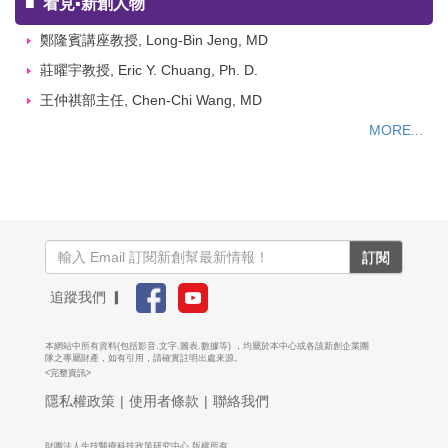
■
看見▪新創人物
鄭隆賓講座教授, Long-Bin Jeng, MD
莊曜宇教授, Eric Y. Chuang, Ph. D.
王仲祺部主任, Chen-Chi Wang, MD
MORE...
訂閱
追蹤我們 ▎
本網站中所有資料(包括影音.文字.圖表.數據等) ，均屬於本中心或各該新創企業團
隊之專屬財產，如有引用，請確實註明出處來源。
<完整資訊>
隱私權政策
|
使用者條款
|
聯絡我們
財團法人生技醫療科技政策研究中心 版權所有