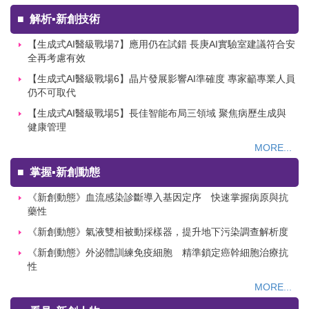
■
解析▪新創技術
【生成式AI醫級戰場7】應用仍在試錯 長庚AI實驗室建議符合安
全再考慮有效
【生成式AI醫級戰場6】晶片發展影響AI準確度 專家籲專業人員
仍不可取代
【生成式AI醫級戰場5】長佳智能布局三領域 聚焦病歷生成與
健康管理
MORE...
■
掌握▪新創動態
《新創動態》血流感染診斷導入基因定序 快速掌握病原與抗
藥性
《新創動態》氣液雙相被動採樣器，提升地下污染調查解析度
《新創動態》外泌體訓練免疫細胞 精準鎖定癌幹細胞治療抗
性
MORE...