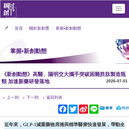
Toggl
navig
首頁
關於新創獎
掌握▪新創動態
掌握▪新創動態
《新創動態》高醫、陽明交大攜手突破困難胜肽製造瓶
頸 加速新藥研發落地
2026-07-01
上一則
下一則
返回列表
Facebook
Twitter
Sina
Line
Weibo
近年來，GLP-1減重藥物席捲與精準醫療快速發展，帶動全