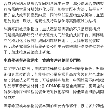
合成與鏈結反應整合於固相系統中完成，減少傳統合成的製
程所需的大量分離與純化步驟。相較於既有方法，新平台可
提升合成效率與產品純度，同時降低副產物生成風險，並適
用於長鏈、環狀、兩親性及特殊修飾等高難度胜肽結構。
陳惠亭副教授則指出，生技產業最需要的不只是新藥構想，
而是能夠協助研究成果快速走向商品化的技術平台。團隊建
立的模組化片段設計與固相鏈結技術，可大幅縮短開發時
程，讓研究團隊與新藥研發公司更有效率地驗證藥物候選分
子，加速推進後續臨床研究。
串聯學研與產業需求 協助客戶跨越開發門檻
除了技術創新外，團隊亦積極扮演產學合作橋梁角色。對學
術研究單位而言，則能提供少量多樣且高度客製化的合成服
務；對生技公司而言，可提供特殊胜肽、中間體及不純物標
準品等研發所需材料；對CDMO與製藥企業而言，更可協助
解決困難序列製程開發並透過技術移轉，降低量產風險與開
發成本。
團隊希望成為藥物開發早期的重要合作夥伴，協助客戶跨越