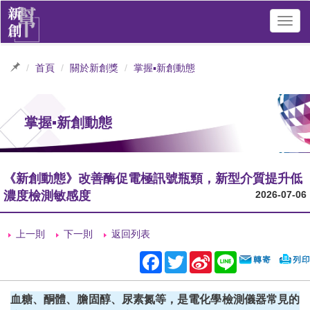
Toggl
navig
首頁
關於新創獎
掌握▪新創動態
掌握▪新創動態
《新創動態》改善酶促電極訊號瓶頸，新型介質提升低
濃度檢測敏感度
2026-07-06
上一則
下一則
返回列表
Facebook
Twitter
Sina
Line
Weibo
血糖、酮體、膽固醇、尿素氮等，是電化學檢測儀器常見的