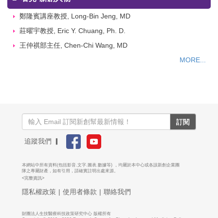
鄭隆賓講座教授, Long-Bin Jeng, MD
莊曜宇教授, Eric Y. Chuang, Ph. D.
王仲祺部主任, Chen-Chi Wang, MD
MORE...
訂閱
追蹤我們 ▎
本網站中所有資料(包括影音.文字.圖表.數據等) ，均屬於本中心或各該新創企業團
隊之專屬財產，如有引用，請確實註明出處來源。
<完整資訊>
隱私權政策
|
使用者條款
|
聯絡我們
財團法人生技醫療科技政策研究中心 版權所有