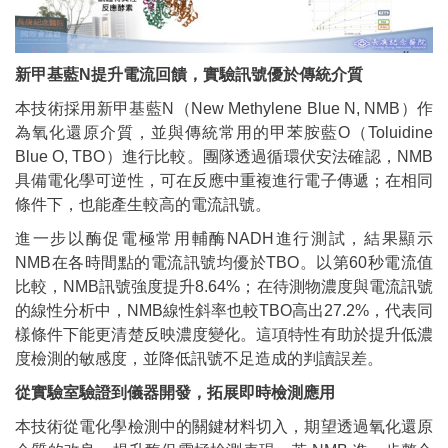
新甲基藍
N
提升電流回饋，實驗訊號優於傳統介質
本技術採用新甲基藍N（New Methylene Blue N, NMB）作
為氧化還原介質，並與傳統常用的甲苯胺藍O（Toluidine
Blue O, TBO）進行比較。團隊透過循環伏安法確認，NMB
具備電化學可逆性，可在反應中重複進行電子傳遞；在相同
條件下，也能產生較高的電流訊號。
進一步以酶促電極常用輔酶NADH進行測試，結果顯示
NMB在各時間點的電流訊號均優於TBO。以第60秒電流值
比較，NMB訊號強度提升8.64%；在待測物濃度與電流訊號
的線性分析中，NMB線性斜率也較TBO高出27.2%，代表同
樣條件下能更清楚反映濃度變化。這項特性有助於提升低濃
度檢測的敏感度，並降低訊號不足造成的判讀誤差。
從實驗室驗證到儀器開發，拓展即時檢測應用
本技術從電化學檢測中的關鍵材料切入，期望透過氧化還原