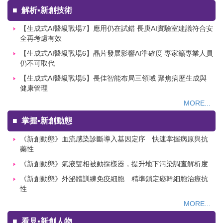
■
解析▪新創技術
【生成式AI醫級戰場7】應用仍在試錯 長庚AI實驗室建議符合安
全再考慮有效
【生成式AI醫級戰場6】晶片發展影響AI準確度 專家籲專業人員
仍不可取代
【生成式AI醫級戰場5】長佳智能布局三領域 聚焦病歷生成與
健康管理
MORE...
■
掌握▪新創動態
《新創動態》血流感染診斷導入基因定序 快速掌握病原與抗
藥性
《新創動態》氣液雙相被動採樣器，提升地下污染調查解析度
《新創動態》外泌體訓練免疫細胞 精準鎖定癌幹細胞治療抗
性
MORE...
■
看見▪新創人物