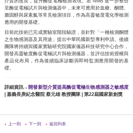
介質的改良，提升酶促電極檢測表現。若 NMB 進一步整合
至酶促電極試片與檢測儀器中，未來可應用於血糖、酮體、
膽固醇與尿素氮等常見檢測項目，作為高靈敏度電化學檢測
應用的開發基礎。
目前此技術已完成實驗室階段驗證，並針對「一種檢測酮體
之生物感測器及其用途」提出中華民國新型專利申請。後續
團隊將持續與國家實驗研究院國家儀器科技研究中心合作，
開發高靈敏度酶促電極試片與檢測儀器，並評估技術授權與
產品化布局，作為後續臨床診斷與即時監測應用開發的基
礎。
詳細資訊→
開發新型介質提高酶促電極生物感測器之敏感度
| 嘉義長庚紀念醫院 蔡元雄 教授團隊 | 第22屆國家新創獎
上一則
下一則
返回列表