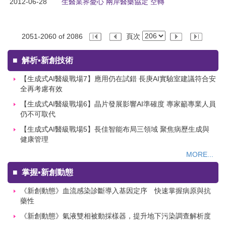
2012-06-28
生醫業界憂心 兩岸醫藥協定 空轉
2051-2060 of 2086
頁次
■
解析▪新創技術
【生成式AI醫級戰場7】應用仍在試錯 長庚AI實驗室建議符合安
全再考慮有效
【生成式AI醫級戰場6】晶片發展影響AI準確度 專家籲專業人員
仍不可取代
【生成式AI醫級戰場5】長佳智能布局三領域 聚焦病歷生成與
健康管理
MORE...
■
掌握▪新創動態
《新創動態》血流感染診斷導入基因定序 快速掌握病原與抗
藥性
《新創動態》氣液雙相被動採樣器，提升地下污染調查解析度