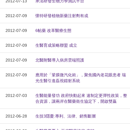
2012-07-13
承洺研發生物力學測試平台
2012-07-09
懷特研發植物新藥注射劑有成
2012-07-09
6帖藥 改革醫療生態
2012-07-09
生醫育成策略聯盟 成立
2012-07-09
北醫附醫導入病房雲端照護
2012-07-09
應用於「鞏膜微汽化術」，聚焦國內老花眼患者 瑞
光生醫引進磊視鐳射系統
2012-07-03
生醫能量發功 政府快動起來 速制定更彈性政策，整
合資源，讓兩岸在醫藥衛生協定下，開啟雙贏
2012-06-28
生技3隱憂:專利、法律、銷售斷層