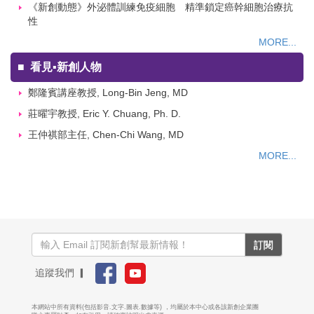
《新創動態》外泌體訓練免疫細胞 精準鎖定癌幹細胞治療抗
性
MORE...
■
看見▪新創人物
鄭隆賓講座教授, Long-Bin Jeng, MD
莊曜宇教授, Eric Y. Chuang, Ph. D.
王仲祺部主任, Chen-Chi Wang, MD
MORE...
訂閱
追蹤我們 ▎
本網站中所有資料(包括影音.文字.圖表.數據等) ，均屬於本中心或各該新創企業團