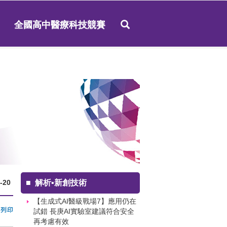
全國高中醫療科技競賽
-20
■
解析▪新創技術
【生成式AI醫級戰場7】應用仍在
試錯 長庚AI實驗室建議符合安全
再考慮有效