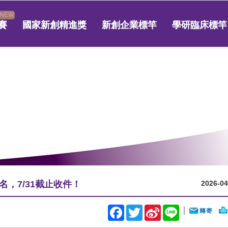
賽
國家新創精進獎
新創企業標竿
學研臨床標竿
名，7/31截止收件！
2026-04
Facebook
Twitter
Sina
Line
｜
Weibo