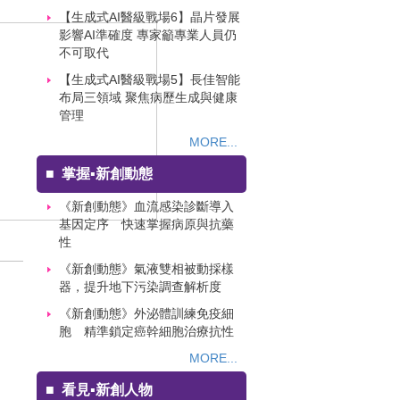
【生成式AI醫級戰場6】晶片發展
影響AI準確度 專家籲專業人員仍
不可取代
【生成式AI醫級戰場5】長佳智能
布局三領域 聚焦病歷生成與健康
管理
MORE...
■
掌握▪新創動態
《新創動態》血流感染診斷導入
基因定序 快速掌握病原與抗藥
性
《新創動態》氣液雙相被動採樣
器，提升地下污染調查解析度
《新創動態》外泌體訓練免疫細
胞 精準鎖定癌幹細胞治療抗性
MORE...
■
看見▪新創人物