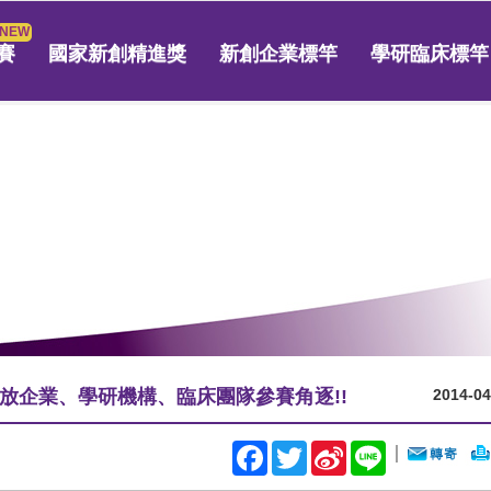
賽
國家新創精進獎
新創企業標竿
學研臨床標竿
放企業、學研機構、臨床團隊參賽角逐!!
2014-04
Facebook
Twitter
Sina
Line
｜
Weibo