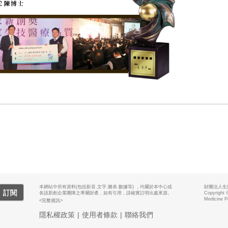
本網站中所有資料(包括影音.文字.圖表.數據等) ，均屬於本中心或
財團法人生
訂閱
各該新創企業團隊之專屬財產，如有引用，請確實註明出處來源。
Copyright 
Medicine P
<完整資訊>
隱私權政策
|
使用者條款
|
聯絡我們