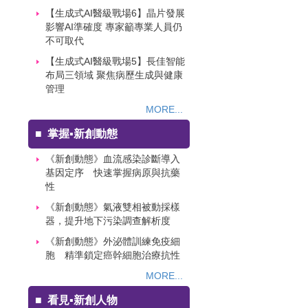
【生成式AI醫級戰場6】晶片發展
影響AI準確度 專家籲專業人員仍
不可取代
【生成式AI醫級戰場5】長佳智能
布局三領域 聚焦病歷生成與健康
管理
MORE...
■
掌握▪新創動態
《新創動態》血流感染診斷導入
基因定序 快速掌握病原與抗藥
性
《新創動態》氣液雙相被動採樣
器，提升地下污染調查解析度
《新創動態》外泌體訓練免疫細
胞 精準鎖定癌幹細胞治療抗性
MORE...
■
看見▪新創人物