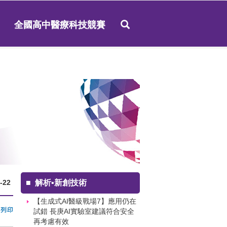
全國高中醫療科技競賽
-22
■
解析▪新創技術
【生成式AI醫級戰場7】應用仍在
試錯 長庚AI實驗室建議符合安全
再考慮有效