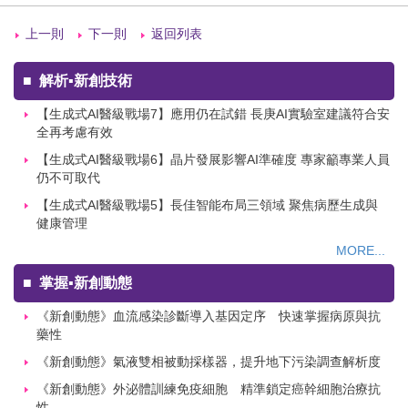
上一則
下一則
返回列表
■
解析▪新創技術
【生成式AI醫級戰場7】應用仍在試錯 長庚AI實驗室建議符合安
全再考慮有效
【生成式AI醫級戰場6】晶片發展影響AI準確度 專家籲專業人員
仍不可取代
【生成式AI醫級戰場5】長佳智能布局三領域 聚焦病歷生成與
健康管理
MORE...
■
掌握▪新創動態
《新創動態》血流感染診斷導入基因定序 快速掌握病原與抗
藥性
《新創動態》氣液雙相被動採樣器，提升地下污染調查解析度
《新創動態》外泌體訓練免疫細胞 精準鎖定癌幹細胞治療抗
性