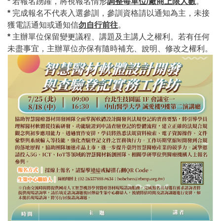
*
若報名踴躍，將視報名情形
調整每單位
/
廠商上限人數
。
*
完成報名不代表入選參訓，參訓資格請以通知為主，未接
獲電話通知或通知信
勿自行前往
。
*
主辦單位保留變更議程、講題及主講人之權利。若有任何
未盡事宜，主辦單位亦保有隨時補充、說明、修改之權利。