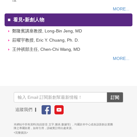
MORE...
■
看見▪新創人物
鄭隆賓講座教授, Long-Bin Jeng, MD
莊曜宇教授, Eric Y. Chuang, Ph. D.
王仲祺部主任, Chen-Chi Wang, MD
MORE...
訂閱
追蹤我們 ▎
本網站中所有資料(包括影音.文字.圖表.數據等) ，均屬於本中心或各該新創企業團
隊之專屬財產，如有引用，請確實註明出處來源。
<完整資訊>