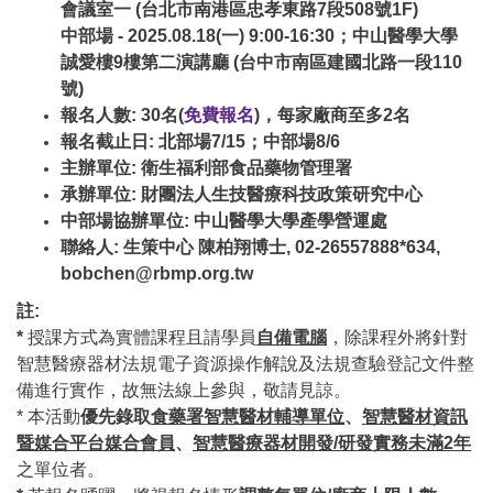
會議室一 (台北市南港區忠孝東路7段508號1F)
中部場 -
2025.08.18(一) 9:00-16:30；中山醫學大學
誠愛樓9樓第二演講廳 (台中市南區建國北路一段110
號)
報名人數: 30名(
免費報名
)，每家廠商至多2名
報名截止日: 北部場7/15；中部場8/6
主辦單位: 衛生福利部食品藥物管理署
承辦單位: 財團法人生技醫療科技政策研究中心
中部場協辦單位:
中山醫學大學產學營運處
聯絡人: 生策中心 陳柏翔博士, 02-26557888*634,
bobchen@rbmp.org.tw
註:
*
授課方式為實體課程且請學員
自備電腦
，除課程外將針對
智慧醫療器材法規電子資源操作解說及法規查驗登記文件整
備進行實作，故無法線上參與，敬請見諒。
* 本活動
優先錄取
食藥署智慧醫材輔導單位
、
智慧醫材資訊
暨媒合平台媒合會員
、
智慧醫療器材開發
/研發實務未滿2
年
之單位者。