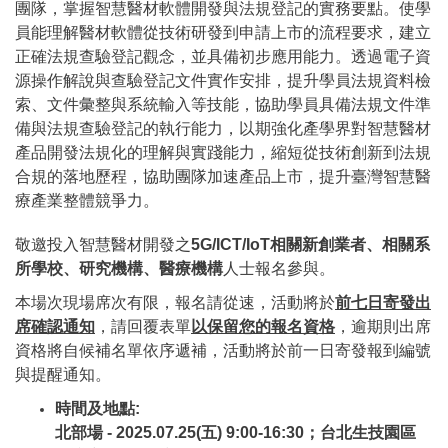
團隊，掌握智慧醫材軟體開發與法規登記的實務要點。使學
員能理解醫材軟體從技術研發到申請上市的流程要求，建立
正確法規查驗登記觀念，並具備初步應用能力。透過電子資
源操作解說與查驗登記文件實作安排，提升學員法規資料檢
索、文件彙整與系統輸入等技能，協助學員具備法規文件準
備與法規查驗登記的執行能力，以期強化產學界對智慧醫材
產品開發法規化的理解與實踐能力，縮短從技術創新到法規
合規的落地歷程，協助團隊加速產品上市，提升臺灣智慧醫
療產業整體競爭力。
敬邀投入智慧醫材開發之
5G/ICT/IoT相關新創業者、相關系
所學校、研究機構、醫療機構
人士報名參與。
本場次現場席次有限，報名請從速，活動將於
前七日寄發出
席確認通知
，請回覆表單
以保留您的報名資格
，逾期則出席
資格將自候補名單依序遞補，活動將於前一日寄發報到編號
與提醒通知。
時間及地點:
北部場 - 2025.07.25(五) 9:00-16:30；台北生技園區