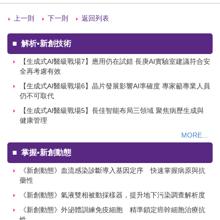
上一則
下一則
返回列表
■
解析▪新創技術
【生成式AI醫級戰場7】應用仍在試錯 長庚AI實驗室建議符合安
全再考慮有效
【生成式AI醫級戰場6】晶片發展影響AI準確度 專家籲專業人員
仍不可取代
【生成式AI醫級戰場5】長佳智能布局三領域 聚焦病歷生成與
健康管理
MORE...
■
掌握▪新創動態
《新創動態》血流感染診斷導入基因定序 快速掌握病原與抗
藥性
《新創動態》氣液雙相被動採樣器，提升地下污染調查解析度
《新創動態》外泌體訓練免疫細胞 精準鎖定癌幹細胞治療抗
性