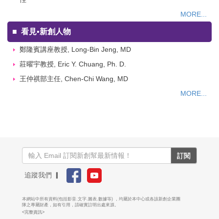
MORE...
■
看見▪新創人物
鄭隆賓講座教授, Long-Bin Jeng, MD
莊曜宇教授, Eric Y. Chuang, Ph. D.
王仲祺部主任, Chen-Chi Wang, MD
MORE...
訂閱
追蹤我們 ▎
本網站中所有資料(包括影音.文字.圖表.數據等) ，均屬於本中心或各該新創企業團
隊之專屬財產，如有引用，請確實註明出處來源。
<完整資訊>