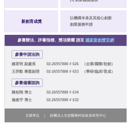
以機構本身及其核心創新
新創育成獎
創業服務申請
參賽辦法、評審指標、獎項榮耀 請至
國家新創獎官網
參賽申請洽詢
鍾君明 副處長
02-26557888 # 626
（企業/國際/初創）
王羿歡 專案副理
02-26557888 # 653
（學研/臨床/育成）
參賽備審諮詢
陳柏翔 博士
02-26557888 # 634
施俊宇 博士
02-26557888 # 632
主辦單位 ｜ 財團法人生技醫療科技政策研究中心