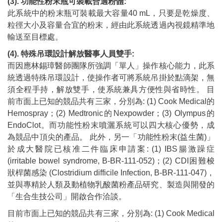
(3). 功能性粉末瓶可裝載合適粉體:
此系統中的粉末瓶可裝載最大容量40 mL，只要是乾燥度、
粒徑大小及容量合宜的粉末，經由此系統透過內視鏡精準地
輸送至目標處。
(4). 特殊吊環設計解放醫事人員雙手:
而因應林錫璋醫師團隊所強調「單人」操作核心能力，此系
統透過特殊吊環設計，使操作者可將系統吊掛於點滴架，無
須全程手持，解放雙手，使系統兼具方便性與省時性。 目
前市面上已知的競品共有三家，分別為: (1) Cook Medical的
Hemospray；(2) Medtronic的Nexpowder；(3) Olympus的
EndoClot。而功能性粉末噴灑系統可以四大核心優勢，成
為競品中頂尖的產品。 此外，另一「功能性粉末(益生菌)」
於成大醫院已核准二件臨床申請案: (1) IBS腸激躁症
(irritable bowel syndrome, B-BR-111-052)；(2) CDI困難梭
狀桿菌感染 (Clostridium difficile Infection, B-BR-111-047)，
並與專精於人類及動植物乳酸菌粉產品研究、製造與開發的
「生合生技公司」開啟合作洽談。
目前市面上已知的競品共有三家，分別為: (1) Cook Medical