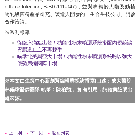
difficile Infection, B-BR-111-047)，並與專精於人類及動植
物乳酸菌粉產品研究、製造與開發的「生合生技公司」開啟
合作洽談。
※系列報導：
從臨床痛點出發！功能性粉末噴灑系統搭配內視鏡讓
胃腸道止血不再棘手
瞄準北美與亞太市場！功能性粉末噴灑系統盼以強大
優勢席捲國際市場
※本文由生策中心新創幫編輯群採訪撰寫(口述：成大醫院
林錫璋醫師團隊 執筆：陳柏翔)。如有引用，請確實註明出
處來源。
上一則
下一則
返回列表