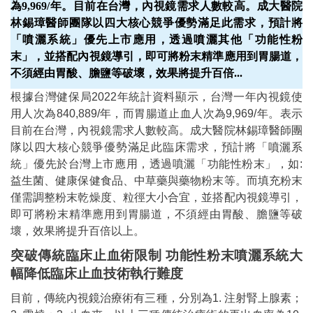
為9,969/年。目前在台灣，內視鏡需求人數較高。成大醫院
林錫璋醫師團隊以四大核心競爭優勢滿足此需求，預計將
「噴灑系統」優先上市應用，透過噴灑其他「功能性粉
末」，並搭配內視鏡導引，即可將粉末精準應用到胃腸道，
不須經由胃酸、膽鹽等破壞，效果將提升百倍
...
根據台灣健保局2022年統計資料顯示，台灣一年內視鏡使
用人次為840,889/年，而胃腸道止血人次為9,969/年。表示
目前在台灣，內視鏡需求人數較高。成大醫院林錫璋醫師團
隊以四大核心競爭優勢滿足此臨床需求，預計將「噴灑系
統」優先於台灣上市應用，透過噴灑「功能性粉末」，如:
益生菌、健康保健食品、中草藥與藥物粉末等。而填充粉末
僅需調整粉末乾燥度、粒徑大小合宜，並搭配內視鏡導引，
即可將粉末精準應用到胃腸道，不須經由胃酸、膽鹽等破
壞，效果將提升百倍以上。
突破傳統臨床止血術限制 功能性粉末噴灑系統大
幅降低臨床止血技術執行難度
目前，傳統內視鏡治療術有三種，分別為1. 注射腎上腺素；