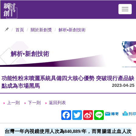
Toggl
navig
首頁
關於新創獎
解析▪新創技術
解析▪新創技術
功能性粉末噴灑系統具備四大核心優勢 突破現行產品缺
點成為市場黑馬
2023-04-25
上一則
下一則
返回列表
Facebook
Twitter
Sina
Line
Weibo
台灣一年內視鏡使用人次為840,889/年，而胃腸道止血人次