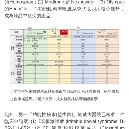
的Hemospray；(2) Medtronic的Nexpowder；(3) Olympus
的EndoClot。而功能性粉末噴灑系統將以四大核心優勢，
成為競品中頂尖的產品。
※功能性粉末噴灑系統與其他市售競品相比有諸多優勢，盼能成為
止血市場黑馬。(圖片來源：成大醫院林錫璋醫師團隊)
此外，另一「功能性粉末(益生菌)」於成大醫院已核准二件
臨床申請案: (1) IBS腸激躁症 (irritable bowel syndrome, B-
BR-111-052)；(2) CDI困難梭狀桿菌感染 (Clostridium