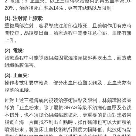
2. 電燒；3. 止血夾。以上三種傳統治療術的再出血率為10-
20%，治療後死亡率為14%，更有其缺點以及限制:
(1). 注射腎上腺素:
重複局部注射，容易導致注射部位壞死，且藥物作用有效時
間較短，易復發出血，治療過程中需要注意心跳、血壓有無
上升。
(2). 電燒:
治療過程中可能導致組織因電燒接頭拔起再次出血，而造成
組織黏膜傷害。
(3). 止血夾:
操作者技術要求較高，部分出血部位難以觸及，止血夾亦有
脫落的風險。
針對上述三種傳統內視鏡治療術缺點及限制，林錫璋醫師團
隊的「止血粉末」除了屬於GRAS等級不須擔心血壓及心跳
不穩外，也不須擔心組織黏膜壞死，更重要的是面對患者胃
腸道血海一片而找不到出血點時，操作醫師也可以大面積的
噴灑粉末，將臨床止血技術執行難度大幅降低。此技術特點