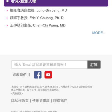
■
看見▪新創人物
鄭隆賓講座教授, Long-Bin Jeng, MD
莊曜宇教授, Eric Y. Chuang, Ph. D.
王仲祺部主任, Chen-Chi Wang, MD
MORE...
訂閱
追蹤我們 ▎
本網站中所有資料(包括影音.文字.圖表.數據等) ，均屬於本中心或各該新創企業團
隊之專屬財產，如有引用，請確實註明出處來源。
<完整資訊>
隱私權政策
|
使用者條款
|
聯絡我們
財團法人生技醫療科技政策研究中心 版權所有