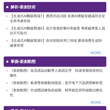
■
解析▪新創技術
【生成式AI醫級戰場7】應用仍在試錯 長庚AI實驗室建議符合安
全再考慮有效
【生成式AI醫級戰場6】晶片發展影響AI準確度 專家籲專業人員
仍不可取代
【生成式AI醫級戰場5】長佳智能布局三領域 聚焦病歷生成與
健康管理
MORE...
■
掌握▪新創動態
《新創動態》血流感染診斷導入基因定序 快速掌握病原與抗
藥性
《新創動態》氣液雙相被動採樣器，提升地下污染調查解析度
《新創動態》外泌體訓練免疫細胞 精準鎖定癌幹細胞治療抗
性
MORE...