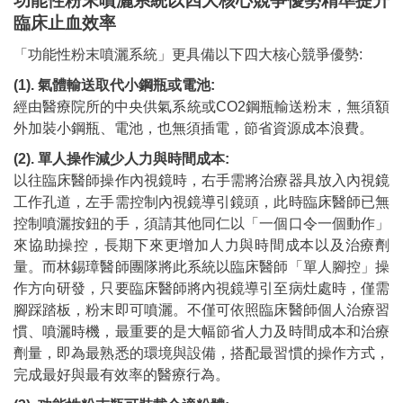
功能性粉末噴灑系統以四大核心競爭優勢精準提升
臨床止血效率
「功能性粉末噴灑系統」更具備以下四大核心競爭優勢:
(1). 氣體輸送取代小鋼瓶或電池:
經由醫療院所的中央供氣系統或CO2鋼瓶輸送粉末，無須額
外加裝小鋼瓶、電池，也無須插電，節省資源成本浪費。
(2). 單人操作減少人力與時間成本:
以往臨床醫師操作內視鏡時，右手需將治療器具放入內視鏡
工作孔道，左手需控制內視鏡導引鏡頭，此時臨床醫師已無
控制噴灑按鈕的手，須請其他同仁以「一個口令一個動作」
來協助操控，長期下來更增加人力與時間成本以及治療劑
量。而林錫璋醫師團隊將此系統以臨床醫師「單人腳控」操
作方向研發，只要臨床醫師將內視鏡導引至病灶處時，僅需
腳踩踏板，粉末即可噴灑。不僅可依照臨床醫師個人治療習
慣、噴灑時機，最重要的是大幅節省人力及時間成本和治療
劑量，即為最熟悉的環境與設備，搭配最習慣的操作方式，
完成最好與最有效率的醫療行為。