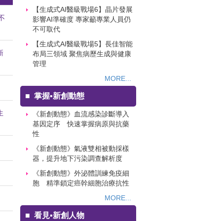
【生成式AI醫級戰場6】晶片發展
不
影響AI準確度 專家籲專業人員仍
不可取代
【生成式AI醫級戰場5】長佳智能
新
布局三領域 聚焦病歷生成與健康
管理
MORE...
■
掌握▪新創動態
生
《新創動態》血流感染診斷導入
基因定序 快速掌握病原與抗藥
性
《新創動態》氣液雙相被動採樣
器，提升地下污染調查解析度
《新創動態》外泌體訓練免疫細
胞 精準鎖定癌幹細胞治療抗性
MORE...
■
看見▪新創人物