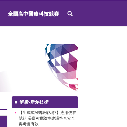
全國高中醫療科技競賽
■
解析▪新創技術
【生成式AI醫級戰場7】應用仍在
試錯 長庚AI實驗室建議符合安全
再考慮有效