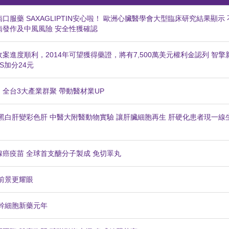
口服藥 SAXAGLIPTIN安心啦！ 歐洲心臟醫學會大型臨床研究結果顯示 
病發作及中風風險 安全性獲確認
案進度順利，2014年可望獲得藥證，將有7,500萬美元權利金認列 智擎
S加分24元
全台3大產業群聚 帶動醫材業UP
黑白肝變彩色肝 中醫大附醫動物實驗 讓肝臟細胞再生 肝硬化患者現一線
癌疫苗 全球首支醣分子製成 免切睪丸
前景更耀眼
入幹細胞新藥元年