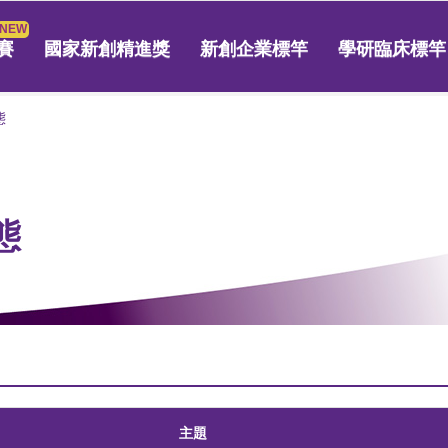
賽
國家新創精進獎
新創企業標竿
學研臨床標竿
態
態
主題