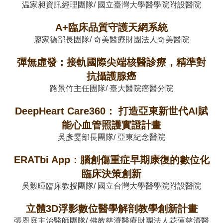
温家昶資訊經理團隊/ 國立臺灣大學醫學院附設醫院
A+臨床品質守護天網系統
廖家德部長團隊/ 奇美醫療財團法人奇美醫院
彈無虛發：接軌國際尖端核醫診療，精準對
抗攝護腺癌
路景竹主任團隊/ 臺大醫院癌醫分院
DeepHeart Care360： 打造亞東新世代AI賦
能心血管照護實證計畫
吳彥雯部長團隊/ 亞東紀念醫院
ERATbi App：腦創傷重症早期康復的數位化
臨床決策創新
吳毅暉臨床教授團隊/ 國立台灣大學醫學院附設醫院
立體3D浮影數位醫學解剖教學創新計畫
張恩庭主治醫師團隊/ 佛教慈濟醫療財團法人花蓮慈濟醫