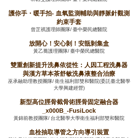
護你手・暖手拍- 血氧監測輔助與靜脈針觀測
約束手套
曾芷祺護理師團隊/ 臺中榮民總醫院
放開心！安心剝！安瓿剝集盒
黃乙蕎護理團隊/ 臺中榮民總醫院
雙重創新提升洗鼻依從性：人因工程洗鼻器
與漢方草本茶舒敏洗鼻液整合治療
巫承融助理教授團隊/ 衛生福利部雙和醫院(委託臺北醫學
大學興建經營)
新型高位脛骨截骨術脛骨固定融合器
_x000B_-FusiLock
黃錦前教授團隊/ 台北醫學大學衛生福利部雙和醫院
血栓抽取導管之方向導引裝置