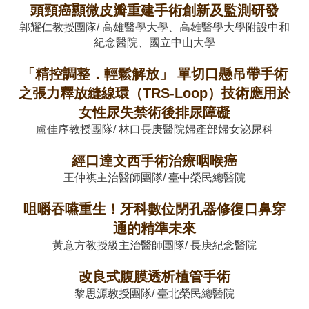
頭頸癌顯微皮瓣重建手術創新及監測研發
郭耀仁教授團隊/ 高雄醫學大學、高雄醫學大學附設中和
紀念醫院、國立中山大學
「精控調整．輕鬆解放」 單切口懸吊帶手術
之張力釋放縫線環（TRS-Loop）技術應用於
女性尿失禁術後排尿障礙
盧佳序教授團隊/ 林口長庚醫院婦產部婦女泌尿科
經口達文西手術治療咽喉癌
王仲祺主治醫師團隊/ 臺中榮民總醫院
咀嚼吞嚥重生！牙科數位閉孔器修復口鼻穿
通的精準未來
黃意方教授級主治醫師團隊/ 長庚紀念醫院
改良式腹膜透析植管手術
黎思源教授團隊/ 臺北榮民總醫院