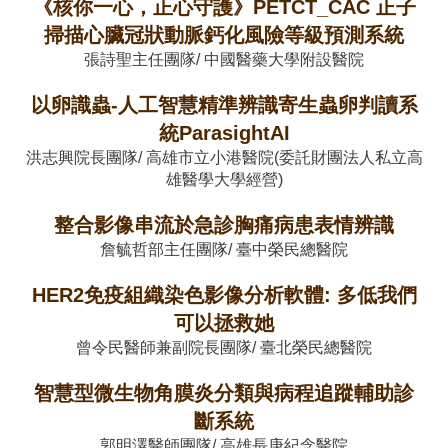
《核你一心，正心守護》PETCT_CAC 正子
掃描心臟冠狀動脈鈣化風險等級預測系統
張詩聖主任團隊/ 中國醫藥大學附設醫院
以卵識蟲-人工智慧精準辨識寄生蟲卵判讀系
統ParasightAI
洪志興院長團隊/ 高雄市立小港醫院(委託財團法人私立高
雄醫學大學經營)
整合影像串流於急診胸痛病患表情辨識
詹毓哲部主任團隊/ 臺中榮民總醫院
HER2免疫組織染色影像分析軟體: 多低我們
可以拯救她
曾令民醫師兼副院長團隊/ 臺北榮民總醫院
智慧型微生物角膜炎分類與病程追蹤輔助診
斷系統
郭明澤醫師團隊/ 高雄長庚紀念醫院