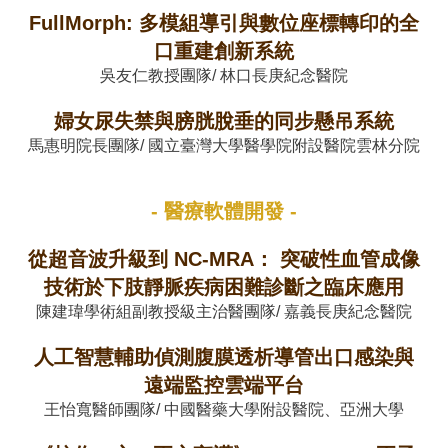
FullMorph: 多模組導引與數位座標轉印的全
口重建創新系統
吳友仁教授團隊/ 林口長庚紀念醫院
婦女尿失禁與膀胱脫垂的同步懸吊系統
馬惠明院長團隊/ 國立臺灣大學醫學院附設醫院雲林分院
- 醫療軟體開發 -
從超音波升級到 NC-MRA： 突破性血管成像
技術於下肢靜脈疾病困難診斷之臨床應用
陳建瑋學術組副教授級主治醫團隊/ 嘉義長庚紀念醫院
人工智慧輔助偵測腹膜透析導管出口感染與
遠端監控雲端平台
王怡寬醫師團隊/ 中國醫藥大學附設醫院、亞洲大學