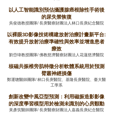
以人工智能識別預估攝護腺癌根除性手術後
的尿失禁恢復
吳俊德教授團隊/ 長庚醫療財團法人林口長庚紀念醫院
以裸眼3D影像技術構建放射治療計畫新平台:
有效提升放射治療準確性與效率並增進患者
療效
劉岱瑋教授團隊/ 佛教慈濟醫療財團法人花蓮慈濟醫院
核磁共振椎旁肌特徵分析軟體系統用於預測
臂叢神經損傷
鄭運聰醫師團隊/ 林口長庚醫院、基隆長庚醫院、臺大醫
工學系
創新改變中風亞型預測：利用磁振造影影像
的深度學習模型用於檢測未識別的心房顫動
黃彥筑醫師團隊/ 長庚醫療財團法人嘉義長庚紀念醫院