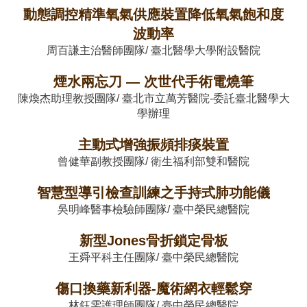
動態調控精準氧氣供應裝置降低氧氣飽和度
波動率
周百謙主治醫師團隊/ 臺北醫學大學附設醫院
煙水兩忘刀 — 次世代手術電燒筆
陳煥杰助理教授團隊/ 臺北市立萬芳醫院-委託臺北醫學大
學辦理
主動式增強振頻排痰裝置
曾健華副教授團隊/ 衛生福利部雙和醫院
智慧型導引檢查訓練之手持式肺功能儀
吳明峰醫事檢驗師團隊/ 臺中榮民總醫院
新型Jones骨折鎖定骨板
王舜平科主任團隊/ 臺中榮民總醫院
傷口換藥新利器-魔術網衣輕鬆穿
林鈺雯護理師團隊/ 臺中榮民總醫院