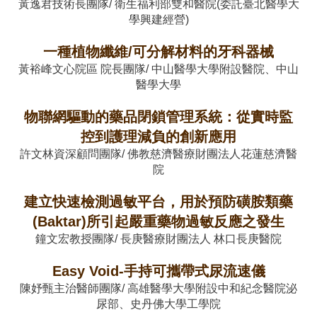
黃逸君技術長團隊/ 衛生福利部雙和醫院(委託臺北醫學大
學興建經營)
一種植物纖維/可分解材料的牙科器械
黃裕峰文心院區 院長團隊/ 中山醫學大學附設醫院、中山
醫學大學
物聯網驅動的藥品閉鎖管理系統：從實時監
控到護理減負的創新應用
許文林資深顧問團隊/ 佛教慈濟醫療財團法人花蓮慈濟醫
院
建立快速檢測過敏平台，用於預防磺胺類藥
(Baktar)所引起嚴重藥物過敏反應之發生
鐘文宏教授團隊/ 長庚醫療財團法人 林口長庚醫院
Easy Void-手持可攜帶式尿流速儀
陳妤甄主治醫師團隊/ 高雄醫學大學附設中和紀念醫院泌
尿部、史丹佛大學工學院