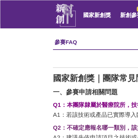
國家新創獎
新創參
參賽FAQ
國家新創獎｜團隊常見
一、參賽申請相關問題
Q1
：本團隊隸屬於醫療院所，技
A1：若該技術或產品已實際導
Q2
：不確定應報名哪一類別，該
A2：建議先依申請項目之技術