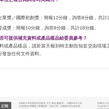
業獎／國際初創獎：簡報12分鐘，詢答8分鐘，共計2
成獎：簡報10分鐘，詢答8分鐘，共計18分鐘。
是否可提供補充資料或產品樣品給委員參考？
資料或產品樣品，請於當天報到時主動告知並交由現場
行發放任何文件資料。
本網站中所有資料(包括影音.文字.圖表.數據等) ，均屬於本中心或
財團法人生
訂閱
各該新創企業團隊之專屬財產，如有引用，請確實註明出處來源。
Copyright 