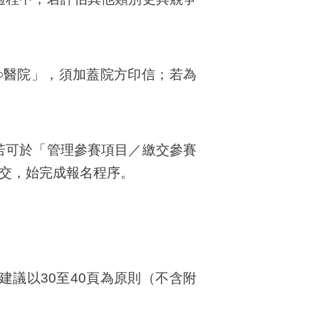
○醫院」，須加蓋院方印信；若為
若可於「管理參賽項目／繳交參賽
交，始完成報名程序。
議以30至40頁為原則（不含附