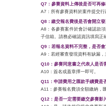
Q7
：參賽資料上傳後是否可再修
A7：所有參賽資料於案件提交
Q8
：繳交報名費後是否會開立發
A8：各參賽案件於會計確認款
子信箱。請務必確認資訊填寫正
Q9
：若報名資料不完整，是否會
A9：若經審查發現資料有缺漏
Q10
：參賽同意書之代表人是否
A10：簽名或蓋章擇一即可。
Q11
：申請費用之匯款手續費是
A11：參賽報名費須全額繳納，
Q12
：是否一定需要繳交參賽影