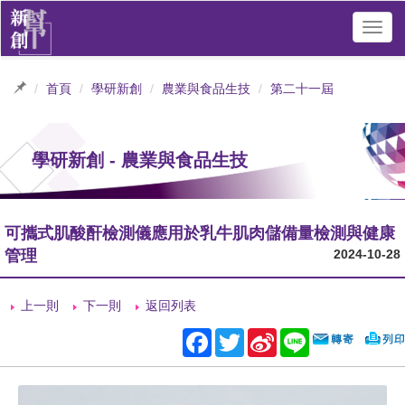
Toggl
navig
首頁
學研新創
農業與食品生技
第二十一屆
學研新創 - 農業與食品生技
可攜式肌酸酐檢測儀應用於乳牛肌肉儲備量檢測與健康
管理
2024-10-28
上一則
下一則
返回列表
Facebook
Twitter
Sina
Line
Weibo