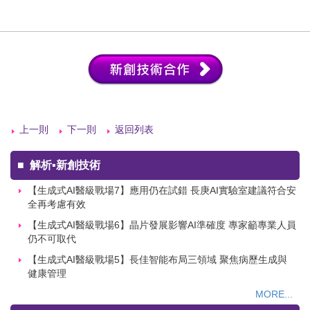
上一則
下一則
返回列表
■
解析▪新創技術
【生成式AI醫級戰場7】應用仍在試錯 長庚AI實驗室建議符合安
全再考慮有效
【生成式AI醫級戰場6】晶片發展影響AI準確度 專家籲專業人員
仍不可取代
【生成式AI醫級戰場5】長佳智能布局三領域 聚焦病歷生成與
健康管理
MORE...