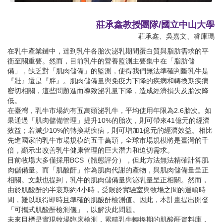
莊承鑫教授團隊/國立中山大學
莊承鑫、吳嘉文、睿庫瑪
在乳牛產業鏈中，達到乳牛各胎次泌乳期間蛋白質與脂肪需求的平
衡至關重要。然而，目前乳牛的營養監測主要集中在「脂肪儲
備」，缺乏對「肌肉儲備」的監測，使得我們無法準確判斷乳牛是
『壯』還是『胖』。肌肉儲備量與免疫力下降的疾病和轉換期疾病
密切相關，這些問題進而導致泌乳量下降，造成經濟損失及胎次降
低。
在臺灣，乳牛市場約有五萬頭泌乳牛，平均使用年限為2.6胎次。如
果通過「肌肉儲備管理」提升10%的胎次，則可帶來41億元的經濟
效益；若減少10%的轉換期疾病，則可增加1億元的經濟效益。相比
先進國家的乳牛市場規模約五千萬頭，全球市場規模將是臺灣的千
倍，顯示出改善乳牛健康管理的巨大潛力和迫切需求。
目前牧場大多僅採用BCS（體態評分），但此方法無法精確計算肌
肉儲備量。而「肌酸酐」作為肌肉代謝的產物，與肌肉儲備量呈正
相關。文獻也提到，乳牛的肌肉儲備量與泌乳量呈正相關。然而，
由於肌酸酐的半衰期約4小時，受限於實驗室與牧場之間的運輸時
間，難以取得即時且準確的肌酸酐檢測值。因此，本計畫提出開發
「可攜式肌酸酐檢測儀」，以解決此問題。
未來目標是實現牧場臨床檢測，累積乳牛轉換期的肌酸酐資料庫，