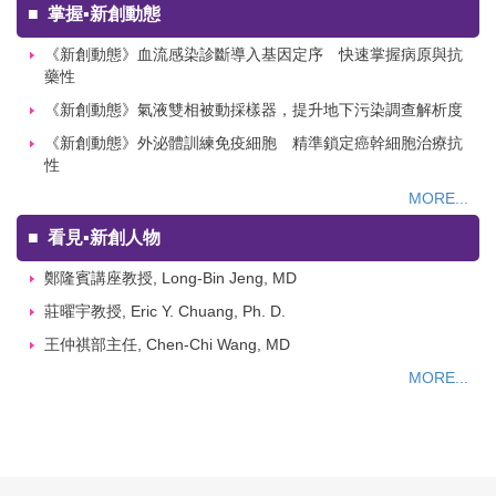
■
掌握▪新創動態
《新創動態》血流感染診斷導入基因定序 快速掌握病原與抗
藥性
《新創動態》氣液雙相被動採樣器，提升地下污染調查解析度
《新創動態》外泌體訓練免疫細胞 精準鎖定癌幹細胞治療抗
性
MORE...
■
看見▪新創人物
鄭隆賓講座教授, Long-Bin Jeng, MD
莊曜宇教授, Eric Y. Chuang, Ph. D.
王仲祺部主任, Chen-Chi Wang, MD
MORE...