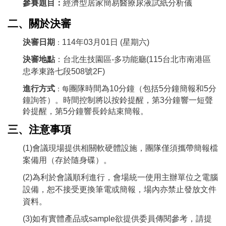
參賽題目：
經濟型居家簡易醫療尿液試紙分析儀
二、關於決審
決審日期
114年03月01日 (星期六)
：
決審地點
：台北生技園區-多功能廳(115台北市南港區
忠孝東路七段508號2F)
進行方式
團隊時間為10分鐘（包括5分鐘簡報和5分
：每
鐘詢答）。時間控制將以按鈴提醒，第3分鐘響一短聲
鈴提醒，第5分鐘響長鈴結束簡報。
三、注意事項
(1)會議現場提供相關軟硬體設施，團隊僅須攜帶簡報檔
案備用（存於隨身碟）。
(2)為利於會議順利進行，會場統一使用主辦單位之電腦
設備，恕不接受更換筆電或簡報，場內亦禁止發放文件
資料。
(3)如有實體產品或sample欲提供委員傳閱參考，請提