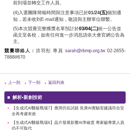
前到場並轉交工作人員。
(4)
入選團隊簡報時間與注意事項已於
01/24
(五)
個別通
知，若未收到E-mail通知，敬請與主辦單位聯繫。
(5)本次競賽完整獲獎名單預計於
03/04(二)
統一公告並
函文至各校，如有任何進一步消息請依大會官網公告為
主。
競賽
聯絡人：
洪羽彤 專員
sarah@rbmp.org.tw
02-2655-
7888#670
上一則
下一則
返回列表
■
解析▪新創技術
【生成式AI醫級戰場7】應用仍在試錯 長庚AI實驗室建議符合安
全再考慮有效
【生成式AI醫級戰場6】晶片發展影響AI準確度 專家籲專業人員
仍不可取代