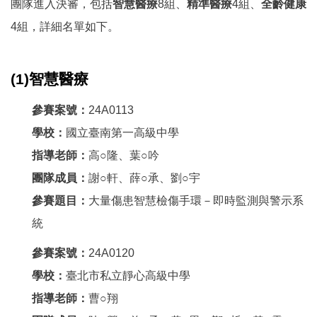
團隊進入決審，包括
智慧醫療
8組、
精準醫療
4組、
全齡健康
4組，詳細名單如下。
(1)智慧醫療
參賽案號：
24A0113
學校：
國立臺南第一高級中學
指導老師：
高○隆、葉○吟
團隊成員：
謝○軒、薛○承、劉○宇
參賽題目：
大量傷患智慧檢傷手環－即時監測與警示系
統
參賽案號：
24A0120
學校：
臺北市私立靜心高級中學
指導老師：
曹○翔