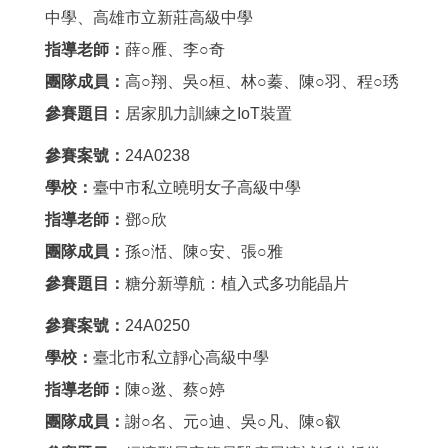
中學、高雄市立新莊高級中學
指導老師：
薛○雁、李○奇
團隊成員：
高○翔、吳○桓、林○蓁、陳○羽、程○琇
參賽題目：
居家肌力訓練之IoT裝置
參賽案號：
24A0238
學校：
臺中市私立曉明女子高級中學
指導老師：
鄧○欣
團隊成員：
孫○湉、陳○安、張○雅
參賽題目：
糖分新導航：植入式多功能晶片
參賽案號：
24A0250
學校：
臺北市私立靜心高級中學
指導老師：
陳○逖、蔡○婷
團隊成員：
謝○名、元○迪、吳○凡、陳○叡