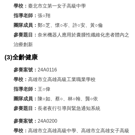
學校：
臺北市立第一女子高級中學
指導老師：
張○翔
團隊成員：
鄭○芝、懷○岑、許○安、黃○倫
參賽題目：
奈米機器人應用於囊腫性纖維化患者體內之
治療創新
(3)全齡健康
參賽案號：
24A0116
學校：
高雄市立高雄高級工業職業學校
指導老師：
王○偉
團隊成員：
陳○如、蔡○、林○翰、龔○依
參賽題目：
長者夜行引導與緊急通知系統
參賽案號：
24A0200
學校：
高雄市立高雄高級中學、高雄市立高雄女子高級