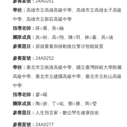
參賽案號：
24A0201
學校：
高雄市立高雄高級中學、高雄市立高雄女子高級
中學、高雄市立新莊高級中學
指導老師：
薛○雁、吳○融
團隊成員：
吳○桓、高○翔、陳○羽、林○蓁、吳○涵
參賽題目：
尿袋重量與移動復位警示智能裝置
參賽案號：
24A0252
學校：
臺北市立南港高級中學、國立臺灣師範大學附屬
高級中學、臺北市立建國高級中學、臺北市立松山高級
中學
指導老師：
廖○暘
團隊成員：
陶○旂、丁○祐、鄭○勝、周○瑩
參賽題目：
人生預言家－數位孿生健康技術
參賽案號：
24A0277