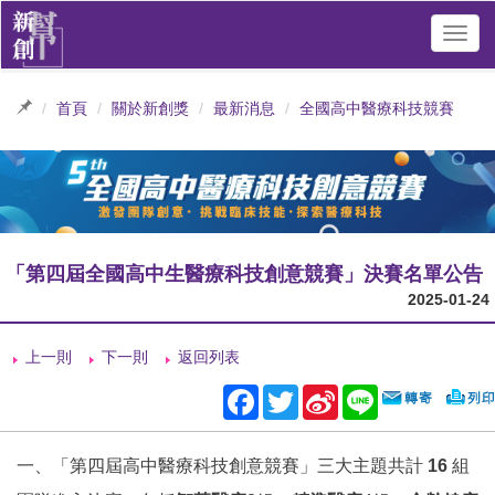
Toggl
navig
首頁
關於新創獎
最新消息
全國高中醫療科技競賽
「第四屆全國高中生醫療科技創意競賽」決賽名單公告
2025-01-24
上一則
下一則
返回列表
Facebook
Twitter
Sina
Line
Weibo
一、「第四屆高中醫療科技創意競賽」
三大主題共計
16
組