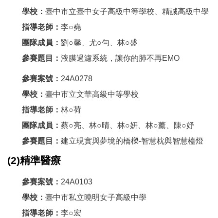
學校：
臺中市立臺中女子高級中等學校、精誠高級中學
指導老師：
李○堯
團隊成員：
劉○馨、尤○勻、林○盛
參賽題目：
液膜過濾系統，讓你的肺不再EMO
參賽案號：
24A0278
學校：
臺中市立文華高級中等學校
指導老師：
林○荷
團隊成員：
蔡○亮、林○晴、林○妍、林○薰、陳○妤
參賽題目：
建立現實與夢境的橋樑-智慧枕與智慧檯燈
(2)精準醫療
參賽案號：
24A0103
學校：
臺中市私立曉明女子高級中學
指導老師：
李○宏