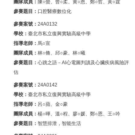
團隊成員：
陳○螢、曾○柔、黄○恩、鄭○哲、黃○霆
參賽題目：
口腔醫療數位化
參賽案號：
24A0132
學校：
臺北市私立復興實驗高級中學
指導老師：
馬○宣
團隊成員：
林○脩、邱○豪、林○曦
參賽題目：
心跳之語－AI心電圖判讀及心臟疾病風險評
估
參賽案號：
24A0142
學校：
臺北市私立復興實驗高級中學
指導老師：
呂○蘋、金○豪
團隊成員：
楊○曄、溫○程、廖○媛、鄭○恩、王○吟
參賽題目：
智慧排泄，智能生活