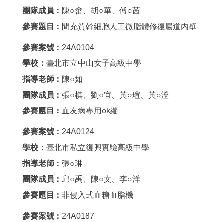
團隊成員：
陳○畬、胡○華、傅○茜
參賽題目：
間充質幹細胞人工微脂體修復腸道內壁
參賽案號：
24A0104
學校：
臺北市立中山女子高級中學
指導老師：
陳○如
團隊成員：
張○棋、劉○宜、黃○瑄、黃○澄
參賽題目：
血友病專用ok繃
參賽案號：
24A0124
學校：
臺北市私立復興實驗高級中學
指導老師：
張○琳
團隊成員：
邱○禹、陳○文、李○洋
參賽題目：
非侵入式血糖血脂機
參賽案號：
24A0187