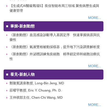
【生成式AI醫級戰場5】長佳智能布局三領域 聚焦病歷生成與
健康管理
MORE...
■
掌握▪新創動態
《新創動態》血流感染診斷導入基因定序 快速掌握病原與抗
藥性
《新創動態》氣液雙相被動採樣器，提升地下污染調查解析度
《新創動態》外泌體訓練免疫細胞 精準鎖定癌幹細胞治療抗
性
MORE...
■
看見▪新創人物
鄭隆賓講座教授, Long-Bin Jeng, MD
莊曜宇教授, Eric Y. Chuang, Ph. D.
王仲祺部主任, Chen-Chi Wang, MD
MORE...