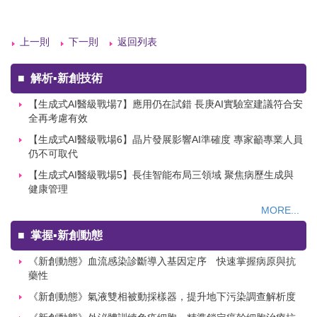
上一則
下一則
返回列表
■
解析▪新創技術
【生成式AI醫級戰場7】應用仍在試錯 長庚AI實驗室建議符合安
全再考慮有效
【生成式AI醫級戰場6】晶片發展影響AI準確度 專家籲專業人員
仍不可取代
【生成式AI醫級戰場5】長佳智能布局三領域 聚焦病歷生成與
健康管理
MORE...
■
掌握▪新創動態
《新創動態》血流感染診斷導入基因定序 快速掌握病原與抗
藥性
《新創動態》氣液雙相被動採樣器，提升地下污染調查解析度