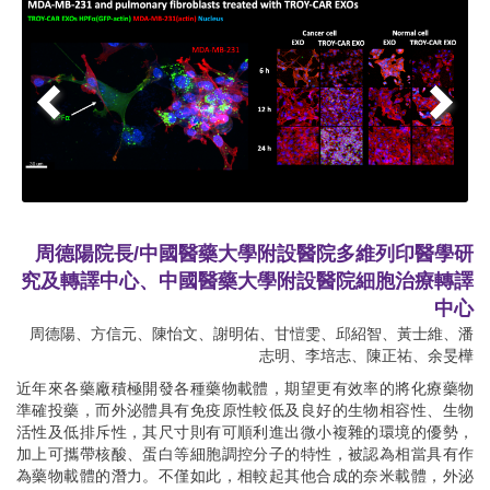
周德陽院長/中國醫藥大學附設醫院多維列印醫學研
究及轉譯中心、中國醫藥大學附設醫院細胞治療轉譯
中心
周德陽、方信元、陳怡文、謝明佑、甘愷雯、邱紹智、黃士維、潘
志明、李培志、陳正祐、余旻樺
近年來各藥廠積極開發各種藥物載體，期望更有效率的將化療藥物
準確投藥，而外泌體具有免疫原性較低及良好的生物相容性、生物
活性及低排斥性，其尺寸則有可順利進出微小複雜的環境的優勢，
加上可攜帶核酸、蛋白等細胞調控分子的特性，被認為相當具有作
為藥物載體的潛力。不僅如此，相較起其他合成的奈米載體，外泌