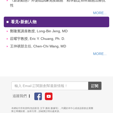
《新創動態》外泌體訓練免疫細胞 精準鎖定癌幹細胞治療抗
性
MORE...
■
看見▪新創人物
鄭隆賓講座教授, Long-Bin Jeng, MD
莊曜宇教授, Eric Y. Chuang, Ph. D.
王仲祺部主任, Chen-Chi Wang, MD
MORE...
訂閱
追蹤我們 ▎
本網站中所有資料(包括影音.文字.圖表.數據等) ，均屬於本中心或各該新創企業團
隊之專屬財產，如有引用，請確實註明出處來源。