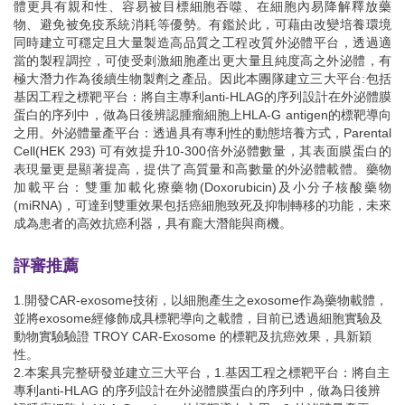
體更具有親和性、容易被目標細胞吞噬、在細胞內易降解釋放藥
物、避免被免疫系統消耗等優勢。有鑑於此，可藉由改變培養環境
同時建立可穩定且大量製造高品質之工程改質外泌體平台，透過適
當的製程調控，可使受刺激細胞產出更大量且純度高之外泌體，有
極大潛力作為後續生物製劑之產品。因此本團隊建立三大平台:包括
基因工程之標靶平台：將自主專利anti-HLAG的序列設計在外泌體膜
蛋白的序列中，做為日後辨認腫瘤細胞上HLA-G antigen的標靶導向
之用。外泌體量產平台：透過具有專利性的動態培養方式，Parental
Cell(HEK 293) 可有效提升10-300倍外泌體數量，其表面膜蛋白的
表現量更是顯著提高，提供了高質量和高數量的外泌體載體。藥物
加載平台：雙重加載化療藥物(Doxorubicin)及小分子核酸藥物
(miRNA)，可達到雙重效果包括癌細胞致死及抑制轉移的功能，未來
成為患者的高效抗癌利器，具有龐大潛能與商機。
評審推薦
1.開發CAR-exosome技術，以細胞產生之exosome作為藥物載體，
並將exosome經修飾成具標靶導向之載體，目前已透過細胞實驗及
動物實驗驗證 TROY CAR-Exosome 的標靶及抗癌效果，具新穎
性。
2.本案具完整研發並建立三大平台，1.基因工程之標靶平台：將自主
專利anti-HLAG 的序列設計在外泌體膜蛋白的序列中，做為日後辨