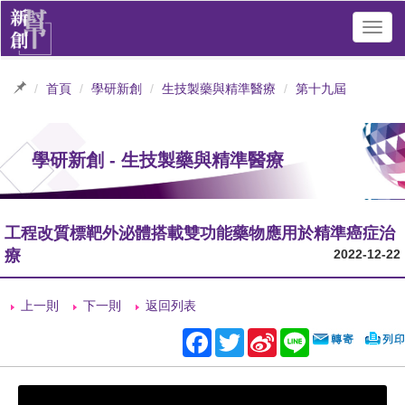
Toggl
navig
首頁
學研新創
生技製藥與精準醫療
第十九屆
學研新創 - 生技製藥與精準醫療
工程改質標靶外泌體搭載雙功能藥物應用於精準癌症治
療
2022-12-22
上一則
下一則
返回列表
Facebook
Twitter
Sina
Line
Weibo