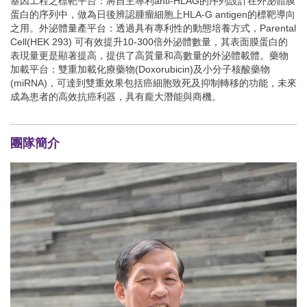
基因工程之標靶平台：將自主專利anti-HLAG的序列設計在外泌體膜
蛋白的序列中，做為日後辨認腫瘤細胞上HLA-G antigen的標靶導向
之用。外泌體量產平台：透過具有專利性的動態培養方式，Parental
Cell(HEK 293) 可有效提升10-300倍外泌體數量，其表面膜蛋白的
表現量更是顯著提高，提供了高質量和高數量的外泌體載體。藥物
加載平台：雙重加載化療藥物(Doxorubicin)及小分子核酸藥物
(miRNA)，可達到雙重效果包括癌細胞致死及抑制轉移的功能，未來
成為患者的高效抗癌利器，具有龐大潛能與商機。
團隊簡介