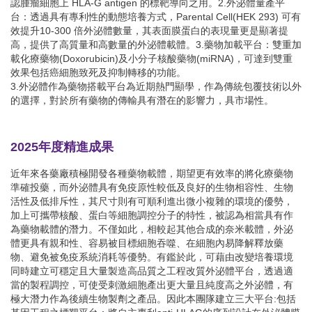
認腫瘤細胞上 HLA-G antigen 的標靶導向之用。2.外泌體量產平
台：透過具有專利性的動態培養方式，Parental Cell(HEK 293) 可有
效提升10-300 倍外泌體數量，其表面膜蛋白的表現量更是顯著提
高，提供了高質量和高數量的外泌體載體。3.藥物加載平台：雙重加
載化療藥物(Doxorubicin)及小分子核酸藥物(miRNA)，可達到雙重
效果包括癌細胞致死及抑制轉移的功能。
3.外泌體作為藥物搭載平台為近期熱門顯學，作為傳統包覆技術以外
的選擇，對於所有藥物的傳輸具有潛在的影響力，具市場性。
2025年度精進成果
近年來各藥廠積極開發各種藥物載體，期望更有效率的將化療藥物
準確投藥，而外泌體具有免疫原性較低及良好的生物相容性、生物
活性及低排斥性，其尺寸則有可順利進出微小複雜的環境的優勢，
加上可攜帶核酸、蛋白等細胞調控分子的特性，被認為相當具有作
為藥物載體的潛力。不僅如此，相較起其他合成的奈米載體，外泌
體更具有親和性、容易被目標細胞吞噬、在細胞內易降解釋放藥
物、避免被免疫系統消耗等優勢。有鑑於此，可藉由改變培養環境
同時建立可穩定且大量製造高品質之工程改質外泌體平台，透過適
當的製程調控，可使受刺激細胞產出更大量且純度高之外泌體，有
極大潛力作為後續生物製劑之產品。因此本團隊建立三大平台:包括