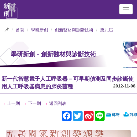
Toggl
navig
首頁
學研新創
創新醫材與診斷技術
第九屆
學研新創 - 創新醫材與診斷技術
新一代智慧電子人工呼吸器－可早期偵測及同步診斷使
用人工呼吸器病患的肺炎菌種
2012-11-08
上一則
下一則
返回列表
Facebook
Twitter
Sina
Line
Weibo