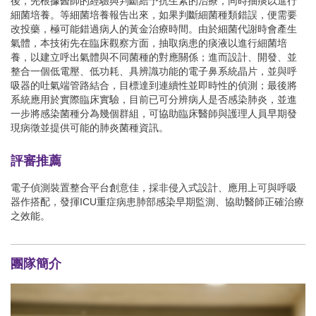
後，先根據醫師的經驗與判斷給予抗生素的治療，同時抽痰以進行
細菌培養。等細菌培養報告出來，如果判斷細菌種類錯誤，便需要
改投藥，極可能錯過病人的黃金治療時間。由於細菌代謝時會產生
氣體，本技術先在臨床觀察方面，抽取病患的痰液以進行細菌培
養，以建立呼出氣體與不同菌種的對應關係；進而設計、開發、並
整合一個低電壓、低功耗、具辨識功能的電子鼻系統晶片，並與呼
吸器的吐氣端管路結合，目標達到連續性並即時性的偵測；最後將
系統應用於實際臨床實驗，目前已可分辨病人是否感染肺炎，並進
一步將感染菌種分為幾個群組，可協助臨床醫師與護理人員早期發
現病徵並提供可能的肺炎菌種資訊。
評審推薦
電子偵測裝置整合平台創意佳，採非侵入式設計、應用上可與呼吸
器作搭配，發揮ICU重症病患肺部感染早期監測、協助醫師正確治療
之效能。
團隊簡介