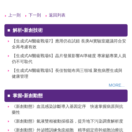
上一則
下一則
返回列表
■
解析▪新創技術
【生成式AI醫級戰場7】應用仍在試錯 長庚AI實驗室建議符合安
全再考慮有效
【生成式AI醫級戰場6】晶片發展影響AI準確度 專家籲專業人員
仍不可取代
【生成式AI醫級戰場5】長佳智能布局三領域 聚焦病歷生成與
健康管理
MORE...
■
掌握▪新創動態
《新創動態》血流感染診斷導入基因定序 快速掌握病原與抗
藥性
《新創動態》氣液雙相被動採樣器，提升地下污染調查解析度
《新創動態》外泌體訓練免疫細胞 精準鎖定癌幹細胞治療抗