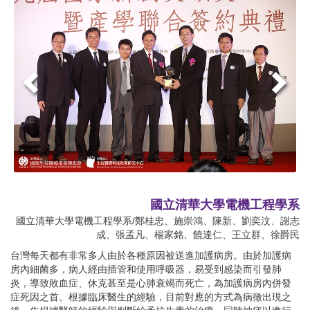
國立清華大學電機工程學系
國立清華大學電機工程學系/鄭桂忠、施崇鴻、陳新、劉奕汶、謝志
成、張孟凡、楊家銘、饒達仁、王立群、徐爵民
台灣每天都有非常多人由於各種原因被送進加護病房。由於加護病
房內細菌多，病人經由插管和使用呼吸器，易受到感染而引發肺
炎，導致敗血症、休克甚至是心肺衰竭而死亡，為加護病房內併發
症死因之首。根據臨床醫生的經驗，目前對應的方式為病徵出現之