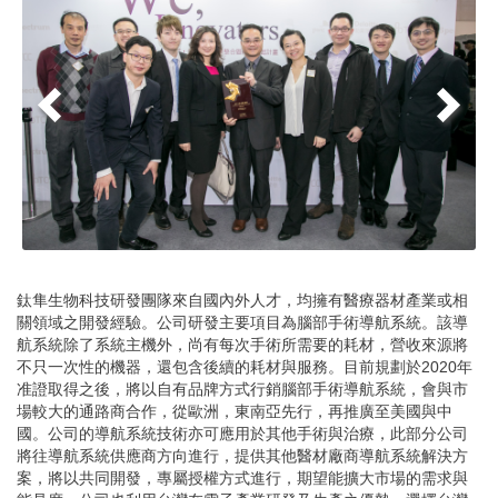
鈦隼生物科技研發團隊來自國內外人才，均擁有醫療器材產業或相
關領域之開發經驗。公司研發主要項目為腦部手術導航系統。該導
航系統除了系統主機外，尚有每次手術所需要的耗材，營收來源將
不只一次性的機器，還包含後續的耗材與服務。目前規劃於2020年
准證取得之後，將以自有品牌方式行銷腦部手術導航系統，會與市
場較大的通路商合作，從歐洲，東南亞先行，再推廣至美國與中
國。公司的導航系統技術亦可應用於其他手術與治療，此部分公司
將往導航系統供應商方向進行，提供其他醫材廠商導航系統解決方
案，將以共同開發，專屬授權方式進行，期望能擴大市場的需求與