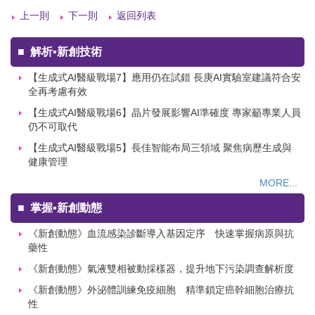
上一則
下一則
返回列表
■
解析▪新創技術
【生成式AI醫級戰場7】應用仍在試錯 長庚AI實驗室建議符合安
全再考慮有效
【生成式AI醫級戰場6】晶片發展影響AI準確度 專家籲專業人員
仍不可取代
【生成式AI醫級戰場5】長佳智能布局三領域 聚焦病歷生成與
健康管理
MORE...
■
掌握▪新創動態
《新創動態》血流感染診斷導入基因定序 快速掌握病原與抗
藥性
《新創動態》氣液雙相被動採樣器，提升地下污染調查解析度
《新創動態》外泌體訓練免疫細胞 精準鎖定癌幹細胞治療抗
性