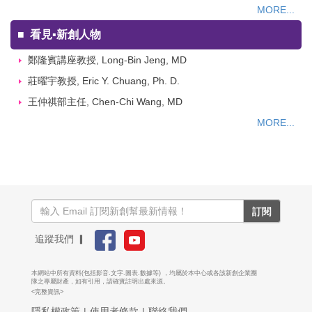
MORE...
■
看見▪新創人物
鄭隆賓講座教授, Long-Bin Jeng, MD
莊曜宇教授, Eric Y. Chuang, Ph. D.
王仲祺部主任, Chen-Chi Wang, MD
MORE...
訂閱
追蹤我們 ▎
本網站中所有資料(包括影音.文字.圖表.數據等) ，均屬於本中心或各該新創企業團
隊之專屬財產，如有引用，請確實註明出處來源。
<完整資訊>
隱私權政策
|
使用者條款
|
聯絡我們