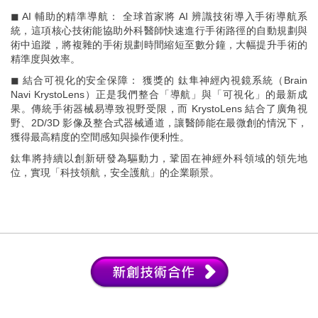
◼ AI 輔助的精準導航： 全球首家將 AI 辨識技術導入手術導航系
統，這項核心技術能協助外科醫師快速進行手術路徑的自動規劃與
術中追蹤，將複雜的手術規劃時間縮短至數分鐘，大幅提升手術的
精準度與效率。
◼ 結合可視化的安全保障： 獲獎的 鈦隼神經內視鏡系統（Brain
Navi KrystoLens）正是我們整合「導航」與「可視化」的最新成
果。傳統手術器械易導致視野受限，而 KrystoLens 結合了廣角視
野、2D/3D 影像及整合式器械通道，讓醫師能在最微創的情況下，
獲得最高精度的空間感知與操作便利性。
鈦隼將持續以創新研發為驅動力，鞏固在神經外科領域的領先地
位，實現「科技領航，安全護航」的企業願景。