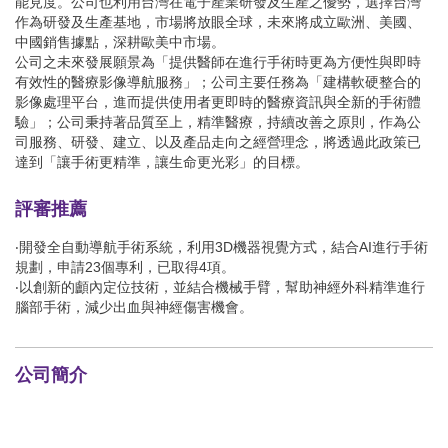
能見度。公司也利用台灣在電子產業研發及生產之優勢，選擇台灣
作為研發及生產基地，市場將放眼全球，未來將成立歐洲、美國、
中國銷售據點，深耕歐美中市場。
公司之未來發展願景為「提供醫師在進行手術時更為方便性與即時
有效性的醫療影像導航服務」；公司主要任務為「建構軟硬整合的
影像處理平台，進而提供使用者更即時的醫療資訊與全新的手術體
驗」；公司秉持著品質至上，精準醫療，持續改善之原則，作為公
司服務、研發、建立、以及產品走向之經營理念，將透過此政策已
達到「讓手術更精準，讓生命更光彩」的目標。
評審推薦
‧開發全自動導航手術系統，利用3D機器視覺方式，結合AI進行手術
規劃，申請23個專利，已取得4項。
‧以創新的顱內定位技術，並結合機械手臂，幫助神經外科精準進行
腦部手術，減少出血與神經傷害機會。
公司簡介