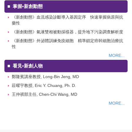
■
掌握▪新創動態
《新創動態》血流感染診斷導入基因定序 快速掌握病原與抗
藥性
《新創動態》氣液雙相被動採樣器，提升地下污染調查解析度
《新創動態》外泌體訓練免疫細胞 精準鎖定癌幹細胞治療抗
性
MORE...
■
看見▪新創人物
鄭隆賓講座教授, Long-Bin Jeng, MD
莊曜宇教授, Eric Y. Chuang, Ph. D.
王仲祺部主任, Chen-Chi Wang, MD
MORE...