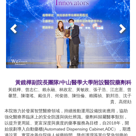
黃鏡樺副院長團隊/中山醫學大學附設醫院藥劑科
黃鏡樺、曾志仁、賴永融、林政宏、黃敏政、張子浩、江忠憲、曾
馨慧、陳瓊瑤、戴佳月、何俊德、陳怡倫、賴國禎、劉邦浩、沈子
貴、高煜勛
本院致力於發展智慧醫療領域，持續推動運用設備技術應用，協助
強化醫療界臨床上的安全防護與病灶辨識。藥劑科歸屬醫事類別，
以提升更周延、更富深度與廣度的藥事服務為目標，自2018年，開
始規劃導入自動藥櫃(Automated Dispensing Cabinet,ADC），期透
過設置，實質改善住院病人候藥時間，降低護理等單位緊急領藥的