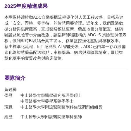
2025年度精進成果
本團隊持續推動ADC自動藥櫃流程優化與人因工程改善，目標為達
成「安全、即時、零等待」的智慧用藥管理。近年來，我們透過數
據分析與臨床觀察，完成藥袋模組更新、藥品地圖分層配置、條碼
驗證及風險警示介面改版，讓臨床師端建構的 ADC+S 風險監測儀表
板，做到即時BI及結合異常警示、存量監控強化盤點與稽核效率。
藉由標準化流程、IoT 感測與 AI 智能分析，ADC 已由單一存取設備
進化為智慧藥品配送節點，串聯藥局、病房與風險戰情室，展現智
慧化藥事的實質改善與臨床價值。
團隊簡介
黃鏡樺
學歷
中山醫學大學醫學研究所理學碩士
中國醫藥大學藥學系藥學學士
現職
中山醫學大學附設醫院藥劑科住院調劑組組長
經歷
中山醫學大學附設醫院藥劑科藥師