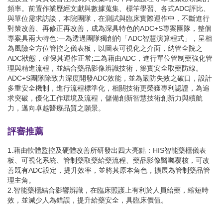
頻率。前置作業歷經文獻與數據蒐集、標竿學習、各式ADC評比、
與單位需求訪談，本院團隊，在測試與臨床實際運作中，不斷進行
對策改善、再修正再改善，成為深具特色的ADC+S專案團隊，整個
專案具兩大特色:一為透過團隊獨創的「ADC智慧演算程式」，呈相
為風險全方位管控之儀表板，以圖表可視化之介面，納管全院之
ADC狀態，確保其運作正常;二為藉由ADC，進行單位管制藥強化管
理與精進流程，並結合藥品影像辨識技術，築實安全取藥防線。
ADC+S團隊除致力深度開發ADC效能，並為嚴防失效之破口，設計
多重安全機制，進行流程標準化，相關技術更榮獲專利認證，為追
求突破，優化工作環境及流程，儲備創新智慧技術創新力與續航
力，邁向卓越醫療品質之願景。
評審推薦
1.藉由軟體監控及硬體改善所研發出四大亮點：HIS智能藥櫃儀表
板、可視化系統、管制藥取藥給藥流程、藥品影像醫囑覆核，可改
善既有ADC設定，提升效率，並將其原本角色，擴展為管制藥品管
理主角。
2.智能藥櫃結合影響辨識，在臨床照護上有利於人員給藥，縮短時
效，並減少人為錯誤，提升給藥安全，具臨床價值。