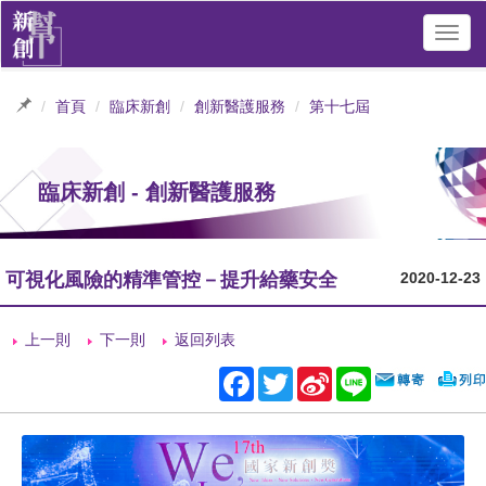
Toggl
navig
首頁
臨床新創
創新醫護服務
第十七屆
臨床新創 - 創新醫護服務
可視化風險的精準管控－提升給藥安全
2020-12-23
上一則
下一則
返回列表
Facebook
Twitter
Sina
Line
Weibo