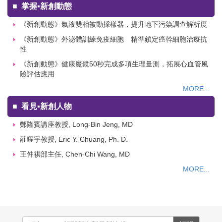
■
掌握▪新創動態
《新創動態》氣液雙相被動採樣器，提升地下污染調查解析度
《新創動態》外泌體訓練免疫細胞 精準鎖定癌幹細胞治療抗
性
《新創動態》健康魔鏡50秒完成多項生理量測，拓展心血管風
險評估應用
MORE...
■
看見▪新創人物
鄭隆賓講座教授, Long-Bin Jeng, MD
莊曜宇教授, Eric Y. Chuang, Ph. D.
王仲祺部主任, Chen-Chi Wang, MD
MORE...