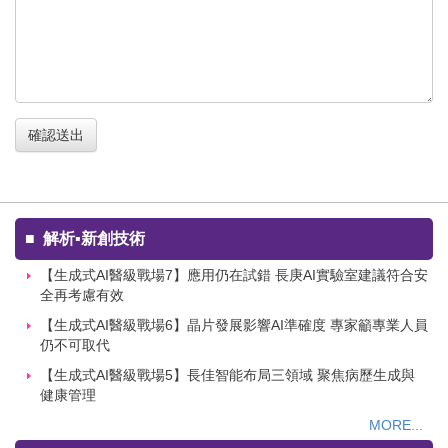
確認送出
■
解析▪新創技術
【生成式AI醫級戰場7】應用仍在試錯 長庚AI實驗室建議符合安
全再考慮有效
【生成式AI醫級戰場6】晶片發展影響AI準確度 專家籲專業人員
仍不可取代
【生成式AI醫級戰場5】長佳智能布局三領域 聚焦病歷生成與
健康管理
MORE...