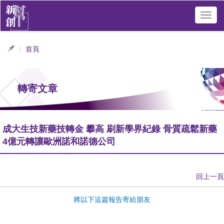
Toggl
navig
首頁
轉寄文章
成大生技新藥技轉金 攀高 刷新學界紀錄 骨質疏鬆新藥
4億元轉讓歐洲諾和諾德公司
回上一頁
將以下這篇報告寄給朋友