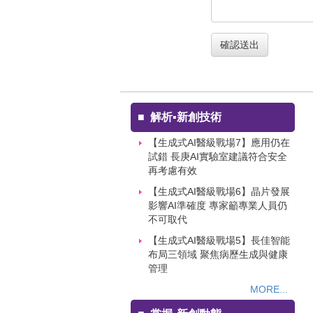
確認送出
■
解析▪新創技術
【生成式AI醫級戰場7】應用仍在
試錯 長庚AI實驗室建議符合安全
再考慮有效
【生成式AI醫級戰場6】晶片發展
影響AI準確度 專家籲專業人員仍
不可取代
【生成式AI醫級戰場5】長佳智能
布局三領域 聚焦病歷生成與健康
管理
MORE...