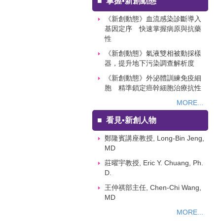
■
掌握▪新創動態
《新創動態》血流感染診斷導入
基因定序 快速掌握病原與抗藥
性
《新創動態》氣液雙相被動採樣
器，提升地下污染調查解析度
《新創動態》外泌體訓練免疫細
胞 精準鎖定癌幹細胞治療抗性
MORE...
■
看見▪新創人物
鄭隆賓講座教授, Long-Bin Jeng,
MD
莊曜宇教授, Eric Y. Chuang, Ph.
D.
王仲祺部主任, Chen-Chi Wang,
MD
MORE...