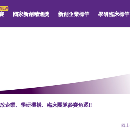
賽
國家新創精進獎
新創企業標竿
學研臨床標竿
放企業、學研機構、臨床團隊參賽角逐!!
回上