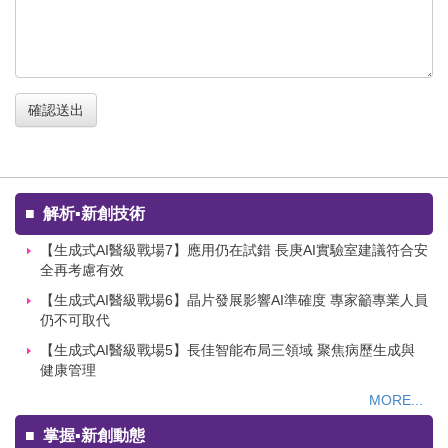
確認送出
■
解析▪新創技術
【生成式AI醫級戰場7】應用仍在試錯 長庚AI實驗室建議符合安
全再考慮有效
【生成式AI醫級戰場6】晶片發展影響AI準確度 專家籲專業人員
仍不可取代
【生成式AI醫級戰場5】長佳智能布局三領域 聚焦病歷生成與
健康管理
MORE...
■
掌握▪新創動態