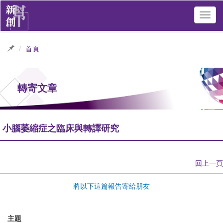
Toggl
navig
首頁
轉寄文章
小腦萎縮症之臨床與轉譯研究
回上一頁
將以下這篇報告寄給朋友
主題