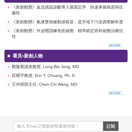
《新創動態》血流感染診斷導入基因定序 快速掌握病原與抗
藥性
《新創動態》氣液雙相被動採樣器，提升地下污染調查解析度
《新創動態》外泌體訓練免疫細胞 精準鎖定癌幹細胞治療抗
性
MORE...
■
看見▪新創人物
鄭隆賓講座教授, Long-Bin Jeng, MD
莊曜宇教授, Eric Y. Chuang, Ph. D.
王仲祺部主任, Chen-Chi Wang, MD
MORE...
訂閱