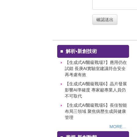
確認送出
■
解析▪新創技術
【生成式AI醫級戰場7】應用仍在
試錯 長庚AI實驗室建議符合安全
再考慮有效
【生成式AI醫級戰場6】晶片發展
影響AI準確度 專家籲專業人員仍
不可取代
【生成式AI醫級戰場5】長佳智能
布局三領域 聚焦病歷生成與健康
管理
MORE...