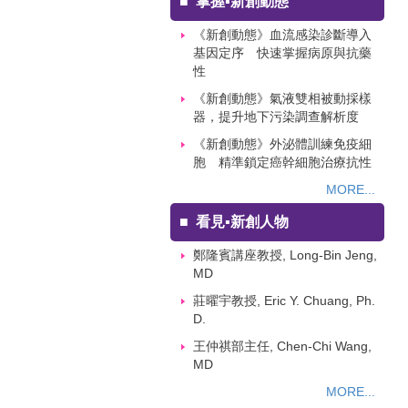
■
掌握▪新創動態
《新創動態》血流感染診斷導入
基因定序 快速掌握病原與抗藥
性
《新創動態》氣液雙相被動採樣
器，提升地下污染調查解析度
《新創動態》外泌體訓練免疫細
胞 精準鎖定癌幹細胞治療抗性
MORE...
■
看見▪新創人物
鄭隆賓講座教授, Long-Bin Jeng,
MD
莊曜宇教授, Eric Y. Chuang, Ph.
D.
王仲祺部主任, Chen-Chi Wang,
MD
MORE...