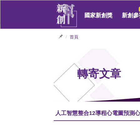
國家新創獎
新創參
首頁
轉寄文章
人工智慧整合12導程心電圖預測